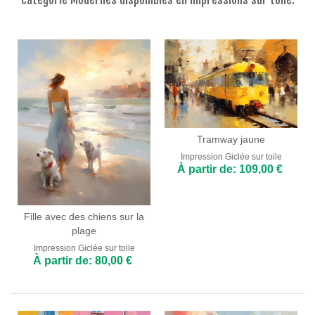
Fleurs
Portraits
Abstraits
Modernes
Décoratifs
Par Pièce
Tramway jaune
Impression Giclée sur toile
À partir de: 109,00 €
Fille avec des chiens sur la
plage
Impression Giclée sur toile
À partir de: 80,00 €