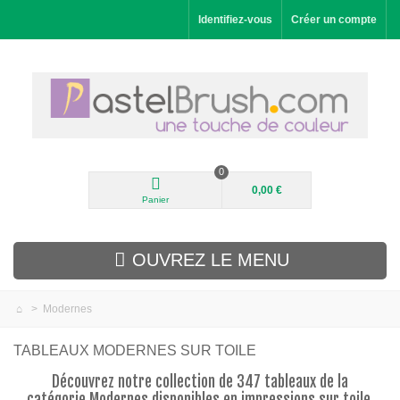
Identifiez-vous
Créer un compte
0
0,00 €
Panier
OUVREZ LE MENU
>
Modernes
Nouveautés
TABLEAUX MODERNES SUR TOILE
Paysages
Découvrez notre collection de 347 tableaux de la
catégorie Modernes disponibles en impressions sur toile.