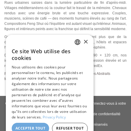
Rues urbaines saisies dans la lumière particulière de fin d'après-midi.
Villages méditerranéens où la couleur fait le travail de la mémoire. Chevaux
rendus avec une énergie brute et une touche expressive. Couples,
musiciens, scènes de café — des moments humains élevés au rang de l'art.
Compositions Feng Shui où l'équilibre est autant visuel qu'intérieur. Animaux,
figures et intérieurs peints avec la franchise qui définit la sensibilité moderne.
Grands tableaux modernes pour salons qui veulent plus que de la
×
décoration, bureaux où l'intelligence visuelle compte, hôtels et espaces
hospitality qui comprennent comment l'art façonne l'atmosphère.
Ce site Web utilise des
ENGLISH
Disponibles également en grands formats jusqu’à 90 × 120 cm, nos
cookies
impressions giclée sur toile offrent une qualité d’impression élevée et un
ITALIAN
rendu visuel riche en détails. Livraison en France avec FedEx.
Nous utilisons des cookies pour
personnaliser le contenu, les publicités et
GERMAN
Portraits Modernes
Paysages Modernes
Fleurs Modernes
Abstraits
analyser notre trafic. Nous partageons
Modernes
Villes
Japonais
Feng Shui
Chevaux
Animaux
FRENCH
également des informations sur votre
utilisation de notre site avec nos
SPANISH
partenaires de publicité et d"analyse qui
peuvent les combiner avec d"autres
Contactez-nous
|
À propos de nous
|
Qualité giclée
|
Connectez-vous à votre
informations que vous leur avez fournies ou
compte
|
Blog
qu"ils ont collectées lors de votre utilisation
Politique de livraison
|
Politique de retour
|
Politique de confidentialité
de leurs services.
Privacy Policy
Copyright © 2026
Pastel Brush
- Tous droits réservés
ACCEPTER TOUT
REFUSER TOUT