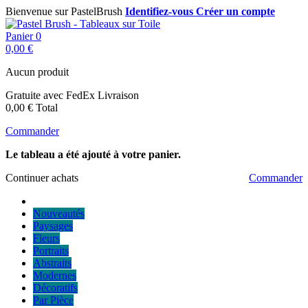
Bienvenue sur PastelBrush
Identifiez-vous
Créer un compte
Panier
0
0,00 €
Aucun produit
Gratuite avec FedEx
Livraison
0,00 €
Total
Commander
Le tableau a été ajouté à votre panier.
Continuer achats
Commander
Nouveautés
Paysages
Fleurs
Portraits
Abstraits
Modernes
Décoratifs
Par Pièce