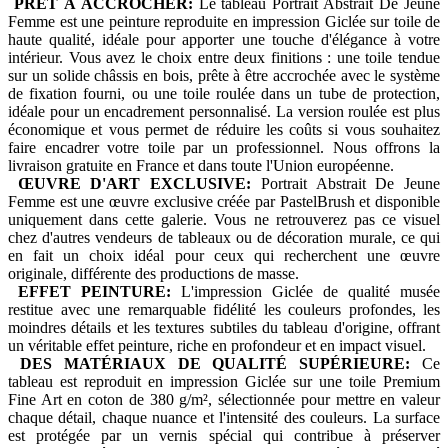
PRÊT À ACCROCHER:
Le tableau Portrait Abstrait De Jeune
Femme est une peinture reproduite en impression Giclée sur toile de
haute qualité, idéale pour apporter une touche d'élégance à votre
intérieur. Vous avez le choix entre deux finitions : une toile tendue
sur un solide châssis en bois, prête à être accrochée avec le système
de fixation fourni, ou une toile roulée dans un tube de protection,
idéale pour un encadrement personnalisé. La version roulée est plus
économique et vous permet de réduire les coûts si vous souhaitez
faire encadrer votre toile par un professionnel. Nous offrons la
livraison gratuite en France et dans toute l'Union européenne.
ŒUVRE D'ART EXCLUSIVE:
Portrait Abstrait De Jeune
Femme est une œuvre exclusive créée par PastelBrush et disponible
uniquement dans cette galerie. Vous ne retrouverez pas ce visuel
chez d'autres vendeurs de tableaux ou de décoration murale, ce qui
en fait un choix idéal pour ceux qui recherchent une œuvre
originale, différente des productions de masse.
EFFET PEINTURE:
L'impression Giclée de qualité musée
restitue avec une remarquable fidélité les couleurs profondes, les
moindres détails et les textures subtiles du tableau d'origine, offrant
un véritable effet peinture, riche en profondeur et en impact visuel.
DES MATÉRIAUX DE QUALITÉ SUPÉRIEURE:
Ce
tableau est reproduit en impression Giclée sur une toile Premium
Fine Art en coton de 380 g/m², sélectionnée pour mettre en valeur
chaque détail, chaque nuance et l'intensité des couleurs. La surface
est protégée par un vernis spécial qui contribue à préserver