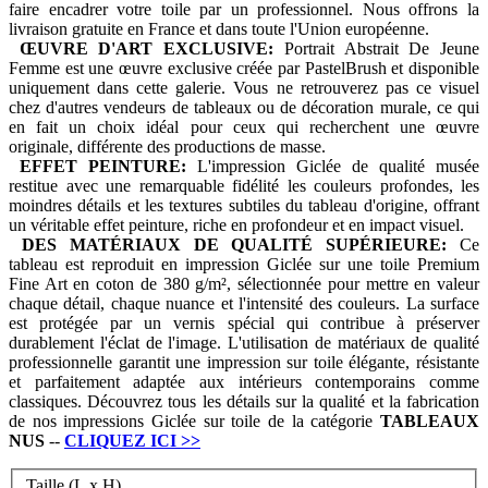
faire encadrer votre toile par un professionnel. Nous offrons la
livraison gratuite en France et dans toute l'Union européenne.
ŒUVRE D'ART EXCLUSIVE:
Portrait Abstrait De Jeune
Femme est une œuvre exclusive créée par PastelBrush et disponible
uniquement dans cette galerie. Vous ne retrouverez pas ce visuel
chez d'autres vendeurs de tableaux ou de décoration murale, ce qui
en fait un choix idéal pour ceux qui recherchent une œuvre
originale, différente des productions de masse.
EFFET PEINTURE:
L'impression Giclée de qualité musée
restitue avec une remarquable fidélité les couleurs profondes, les
moindres détails et les textures subtiles du tableau d'origine, offrant
un véritable effet peinture, riche en profondeur et en impact visuel.
DES MATÉRIAUX DE QUALITÉ SUPÉRIEURE:
Ce
tableau est reproduit en impression Giclée sur une toile Premium
Fine Art en coton de 380 g/m², sélectionnée pour mettre en valeur
chaque détail, chaque nuance et l'intensité des couleurs. La surface
est protégée par un vernis spécial qui contribue à préserver
durablement l'éclat de l'image. L'utilisation de matériaux de qualité
professionnelle garantit une impression sur toile élégante, résistante
et parfaitement adaptée aux intérieurs contemporains comme
classiques. Découvrez tous les détails sur la qualité et la fabrication
de nos impressions Giclée sur toile de la catégorie
TABLEAUX
NUS
--
CLIQUEZ ICI
>>
Taille (L x H)