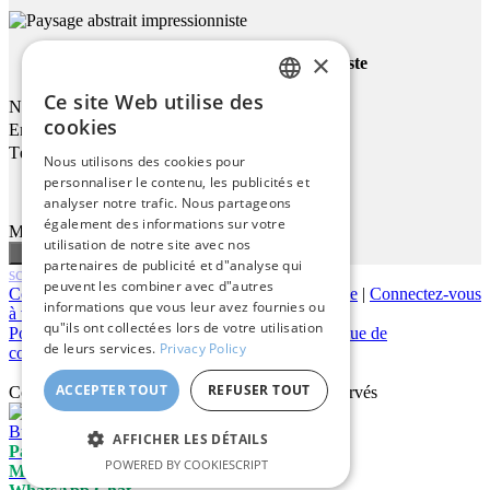
×
Paysage Abstrait Impressionniste
Ce site Web utilise des
Nom
ENGLISH
cookies
Email
ITALIAN
Téléphone
Nous utilisons des cookies pour
personnaliser le contenu, les publicités et
GERMAN
analyser notre trafic. Nous partageons
FRENCH
également des informations sur votre
Message
utilisation de notre site avec nos
SPANISH
partenaires de publicité et d"analyse qui
scroll
peuvent les combiner avec d"autres
Contactez-nous
|
À propos de nous
|
Qualité giclée
|
Connectez-vous
informations que vous leur avez fournies ou
à votre compte
|
Blog
qu"ils ont collectées lors de votre utilisation
Politique de livraison
|
Politique de retour
|
Politique de
de leurs services.
Privacy Policy
confidentialité
ACCEPTER TOUT
REFUSER TOUT
Copyright © 2026
Pastel Brush
- Tous droits réservés
Bureau
AFFICHER LES DÉTAILS
Panier
0
POWERED BY COOKIESCRIPT
Mon Compte