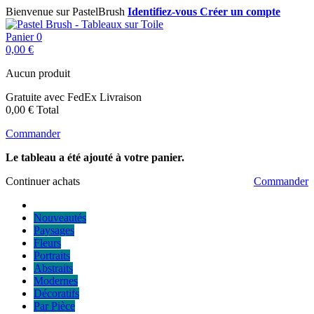
Bienvenue sur PastelBrush
Identifiez-vous
Créer un compte
Panier
0
0,00 €
Aucun produit
Gratuite avec FedEx
Livraison
0,00 €
Total
Commander
Le tableau a été ajouté à votre panier.
Continuer achats
Commander
Nouveautés
Paysages
Fleurs
Portraits
Abstraits
Modernes
Décoratifs
Par Pièce