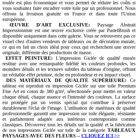
roulée est plus économique et vous permet de réduire les coûts si
vous souhaitez faire encadrer votre toile par un professionnel. Nous
offrons la livraison gratuite en France et dans toute l'Union
européenne.
ŒUVRE D'ART EXCLUSIVE:
Paysage Abstrait
Impressionniste est une œuvre exclusive créée par PastelBrush et
disponible uniquement dans cette galerie. Vous ne retrouverez pas ce
visuel chez d'autres vendeurs de tableaux ou de décoration murale,
ce qui en fait un choix idéal pour ceux qui recherchent une œuvre
originale, différente des productions de masse.
EFFET PEINTURE:
L'impression Giclée de qualité musée
restitue avec une remarquable fidélité les couleurs profondes, les
moindres détails et les textures subtiles du tableau d'origine, offrant
un véritable effet peinture, riche en profondeur et en impact visuel.
DES MATÉRIAUX DE QUALITÉ SUPÉRIEURE:
Ce
tableau est reproduit en impression Giclée sur une toile Premium
Fine Art en coton de 380 g/m², sélectionnée pour mettre en valeur
chaque détail, chaque nuance et l'intensité des couleurs. La surface
est protégée par un vernis spécial qui contribue à préserver
durablement l'éclat de l'image. L'utilisation de matériaux de qualité
professionnelle garantit une impression sur toile élégante, résistante
et parfaitement adaptée aux intérieurs contemporains comme
classiques. Découvrez tous les détails sur la qualité et la fabrication
de nos impressions Giclée sur toile de la catégorie
TABLEAUX
PAYSAGES AVEC DES FLEURS
--
CLIQUEZ ICI
>>