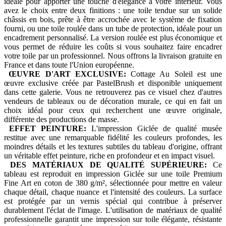
idéale pour apporter une touche d'élégance à votre intérieur. Vous
avez le choix entre deux finitions : une toile tendue sur un solide
châssis en bois, prête à être accrochée avec le système de fixation
fourni, ou une toile roulée dans un tube de protection, idéale pour un
encadrement personnalisé. La version roulée est plus économique et
vous permet de réduire les coûts si vous souhaitez faire encadrer
votre toile par un professionnel. Nous offrons la livraison gratuite en
France et dans toute l'Union européenne.
ŒUVRE D'ART EXCLUSIVE:
Cottage Au Soleil est une
œuvre exclusive créée par PastelBrush et disponible uniquement
dans cette galerie. Vous ne retrouverez pas ce visuel chez d'autres
vendeurs de tableaux ou de décoration murale, ce qui en fait un
choix idéal pour ceux qui recherchent une œuvre originale,
différente des productions de masse.
EFFET PEINTURE:
L'impression Giclée de qualité musée
restitue avec une remarquable fidélité les couleurs profondes, les
moindres détails et les textures subtiles du tableau d'origine, offrant
un véritable effet peinture, riche en profondeur et en impact visuel.
DES MATÉRIAUX DE QUALITÉ SUPÉRIEURE:
Ce
tableau est reproduit en impression Giclée sur une toile Premium
Fine Art en coton de 380 g/m², sélectionnée pour mettre en valeur
chaque détail, chaque nuance et l'intensité des couleurs. La surface
est protégée par un vernis spécial qui contribue à préserver
durablement l'éclat de l'image. L'utilisation de matériaux de qualité
professionnelle garantit une impression sur toile élégante, résistante