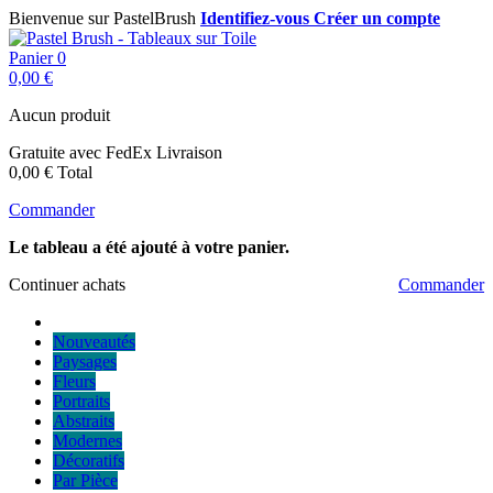
Bienvenue sur PastelBrush
Identifiez-vous
Créer un compte
Panier
0
0,00 €
Aucun produit
Gratuite avec FedEx
Livraison
0,00 €
Total
Commander
Le tableau a été ajouté à votre panier.
Continuer achats
Commander
Nouveautés
Paysages
Fleurs
Portraits
Abstraits
Modernes
Décoratifs
Par Pièce