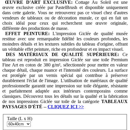
ŒUVRE D'ART EXCLUSIVE:
Cottage Au Soleil est une
œuvre exclusive créée par PastelBrush et disponible uniquement
dans cette galerie. Vous ne retrouverez pas ce visuel chez d'autres
vendeurs de tableaux ou de décoration murale, ce qui en fait un
choix idéal pour ceux qui recherchent une œuvre originale,
différente des productions de masse.
EFFET PEINTURE:
L'impression Giclée de qualité musée
restitue avec une remarquable fidélité les couleurs profondes, les
moindres détails et les textures subtiles du tableau d'origine, offrant
un véritable effet peinture, riche en profondeur et en impact visuel.
DES MATÉRIAUX DE QUALITÉ SUPÉRIEURE:
Ce
tableau est reproduit en impression Giclée sur une toile Premium
Fine Art en coton de 380 g/m², sélectionnée pour mettre en valeur
chaque détail, chaque nuance et l'intensité des couleurs. La surface
est protégée par un vernis spécial qui contribue à préserver
durablement l'éclat de l'image. L'utilisation de matériaux de qualité
professionnelle garantit une impression sur toile élégante, résistante
et parfaitement adaptée aux intérieurs contemporains comme
classiques. Découvrez tous les détails sur la qualité et la fabrication
de nos impressions Giclée sur toile de la catégorie
TABLEAUX
PAYSAGES D'ÉTÉ
--
CLIQUEZ ICI
>>
Taille (L x H)