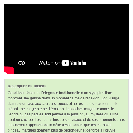
Description du Tableau
Ce tableau forte unit l’élégance traditionnelle à un style plus libre,
montrant une geisha dans un moment calme de réflexion. Son visage
clair ressort face aux couleurs rouges et noires intenses autour d’elle,
créant une image pleine d’émotion. Les taches rouges, comme de
l’encre ou des pétales, font penser à la passion, au mystère ou à une
douleur cachée. Les détails fins de son visage et de ses ornements dans
les cheveux apportent de la délicatesse, tandis que les coups de
pinceau marqués donnent plus de profondeur et de force à l’œuvre.