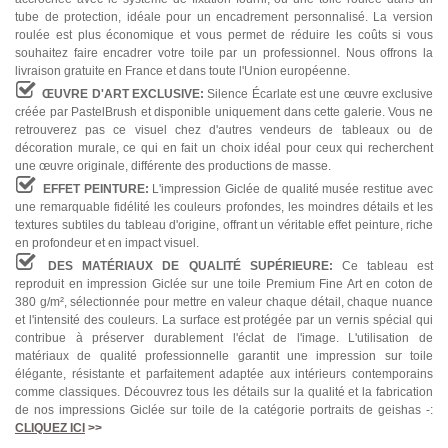
tube de protection, idéale pour un encadrement personnalisé. La version
roulée est plus économique et vous permet de réduire les coûts si vous
souhaitez faire encadrer votre toile par un professionnel. Nous offrons la
livraison gratuite en France et dans toute l'Union européenne.
ŒUVRE D'ART EXCLUSIVE:
Silence Écarlate est une œuvre exclusive
créée par PastelBrush et disponible uniquement dans cette galerie. Vous ne
retrouverez pas ce visuel chez d'autres vendeurs de tableaux ou de
décoration murale, ce qui en fait un choix idéal pour ceux qui recherchent
une œuvre originale, différente des productions de masse.
EFFET PEINTURE:
L'impression Giclée de qualité musée restitue avec
une remarquable fidélité les couleurs profondes, les moindres détails et les
textures subtiles du tableau d'origine, offrant un véritable effet peinture, riche
en profondeur et en impact visuel.
DES MATÉRIAUX DE QUALITÉ SUPÉRIEURE:
Ce tableau est
reproduit en impression Giclée sur une toile Premium Fine Art en coton de
380 g/m², sélectionnée pour mettre en valeur chaque détail, chaque nuance
et l'intensité des couleurs. La surface est protégée par un vernis spécial qui
contribue à préserver durablement l'éclat de l'image. L'utilisation de
matériaux de qualité professionnelle garantit une impression sur toile
élégante, résistante et parfaitement adaptée aux intérieurs contemporains
comme classiques. Découvrez tous les détails sur la qualité et la fabrication
de nos impressions Giclée sur toile de la catégorie portraits de geishas -:
CLIQUEZ ICI
>>