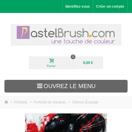
Identifiez-vous
Créer un compte
0
0,00 €
Panier
OUVREZ LE MENU
>
Portraits
>
Portraits de Geishas
>
Silence Écarlate
Nouveautés
Paysages