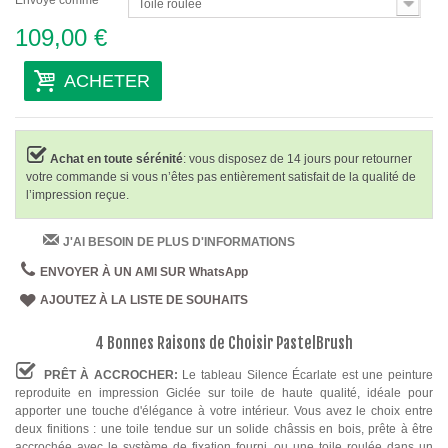
Envoyé comme
Toile roulée
109,00 €
ACHETER
Achat en toute sérénité
: vous disposez de 14 jours pour retourner
votre commande si vous n’êtes pas entièrement satisfait de la qualité de
l’impression reçue.
J'AI BESOIN DE PLUS D'INFORMATIONS
ENVOYER À UN AMI SUR WhatsApp
AJOUTEZ À LA LISTE DE SOUHAITS
4 Bonnes Raisons de Choisir PastelBrush
PRÊT À ACCROCHER:
Le tableau Silence Écarlate est une peinture
reproduite en impression Giclée sur toile de haute qualité, idéale pour
apporter une touche d'élégance à votre intérieur. Vous avez le choix entre
deux finitions : une toile tendue sur un solide châssis en bois, prête à être
accrochée avec le système de fixation fourni, ou une toile roulée dans un