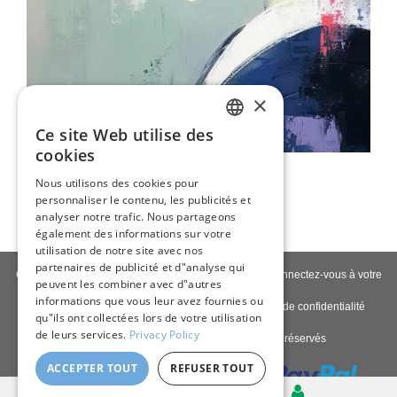
×
Ce site Web utilise des
ENGLISH
cookies
Portrait De Femme Asiatique
ITALIAN
Nous utilisons des cookies pour
80,00 €
personnaliser le contenu, les publicités et
GERMAN
analyser notre trafic. Nous partageons
FRENCH
également des informations sur votre
utilisation de notre site avec nos
SPANISH
partenaires de publicité et d"analyse qui
Contactez-nous
|
À propos de nous
|
Qualité giclée
|
Connectez-vous à votre
peuvent les combiner avec d"autres
compte
|
Blog
informations que vous leur avez fournies ou
Politique de livraison
|
Politique de retour
|
Politique de confidentialité
qu"ils ont collectées lors de votre utilisation
de leurs services.
Privacy Policy
Copyright © 2026
Pastel Brush
- Tous droits réservés
ACCEPTER TOUT
REFUSER TOUT