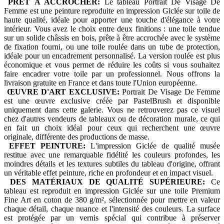
PRÊT À ACCROCHER:
Le tableau Portrait De Visage De
Femme est une peinture reproduite en impression Giclée sur toile de
haute qualité, idéale pour apporter une touche d'élégance à votre
intérieur. Vous avez le choix entre deux finitions : une toile tendue
sur un solide châssis en bois, prête à être accrochée avec le système
de fixation fourni, ou une toile roulée dans un tube de protection,
idéale pour un encadrement personnalisé. La version roulée est plus
économique et vous permet de réduire les coûts si vous souhaitez
faire encadrer votre toile par un professionnel. Nous offrons la
livraison gratuite en France et dans toute l'Union européenne.
ŒUVRE D'ART EXCLUSIVE:
Portrait De Visage De Femme
est une œuvre exclusive créée par PastelBrush et disponible
uniquement dans cette galerie. Vous ne retrouverez pas ce visuel
chez d'autres vendeurs de tableaux ou de décoration murale, ce qui
en fait un choix idéal pour ceux qui recherchent une œuvre
originale, différente des productions de masse.
EFFET PEINTURE:
L'impression Giclée de qualité musée
restitue avec une remarquable fidélité les couleurs profondes, les
moindres détails et les textures subtiles du tableau d'origine, offrant
un véritable effet peinture, riche en profondeur et en impact visuel.
DES MATÉRIAUX DE QUALITÉ SUPÉRIEURE:
Ce
tableau est reproduit en impression Giclée sur une toile Premium
Fine Art en coton de 380 g/m², sélectionnée pour mettre en valeur
chaque détail, chaque nuance et l'intensité des couleurs. La surface
est protégée par un vernis spécial qui contribue à préserver