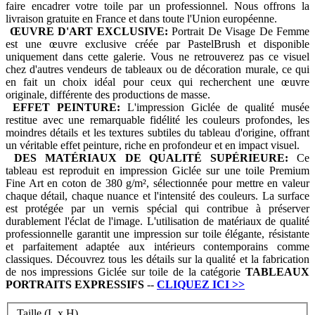
faire encadrer votre toile par un professionnel. Nous offrons la
livraison gratuite en France et dans toute l'Union européenne.
ŒUVRE D'ART EXCLUSIVE:
Portrait De Visage De Femme
est une œuvre exclusive créée par PastelBrush et disponible
uniquement dans cette galerie. Vous ne retrouverez pas ce visuel
chez d'autres vendeurs de tableaux ou de décoration murale, ce qui
en fait un choix idéal pour ceux qui recherchent une œuvre
originale, différente des productions de masse.
EFFET PEINTURE:
L'impression Giclée de qualité musée
restitue avec une remarquable fidélité les couleurs profondes, les
moindres détails et les textures subtiles du tableau d'origine, offrant
un véritable effet peinture, riche en profondeur et en impact visuel.
DES MATÉRIAUX DE QUALITÉ SUPÉRIEURE:
Ce
tableau est reproduit en impression Giclée sur une toile Premium
Fine Art en coton de 380 g/m², sélectionnée pour mettre en valeur
chaque détail, chaque nuance et l'intensité des couleurs. La surface
est protégée par un vernis spécial qui contribue à préserver
durablement l'éclat de l'image. L'utilisation de matériaux de qualité
professionnelle garantit une impression sur toile élégante, résistante
et parfaitement adaptée aux intérieurs contemporains comme
classiques. Découvrez tous les détails sur la qualité et la fabrication
de nos impressions Giclée sur toile de la catégorie
TABLEAUX
PORTRAITS EXPRESSIFS
--
CLIQUEZ ICI
>>
Taille (L x H)