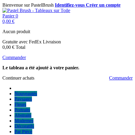
Bienvenue sur PastelBrush
Identifiez-vous
Créer un compte
Panier
0
0,00 €
Aucun produit
Gratuite avec FedEx
Livraison
0,00 €
Total
Commander
Le tableau a été ajouté à votre panier.
Continuer achats
Commander
Nouveautés
Paysages
Fleurs
Portraits
Abstraits
Modernes
Décoratifs
Par Pièce