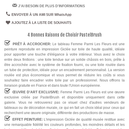
J'AI BESOIN DE PLUS D'INFORMATIONS
ENVOYER À UN AMI SUR WhatsApp
AJOUTEZ À LA LISTE DE SOUHAITS
4 Bonnes Raisons de Choisir PastelBrush
PRÊT À ACCROCHER:
Le tableau Femme Parmi Les Fleurs est une
peinture reproduite en impression Giclée sur toile de haute qualité, idéale
pour apporter une touche d'élégance à votre intérieur. Vous avez le choix
entre deux finitions : une toile tendue sur un solide châssis en bois, prête à
être accrochée avec le système de fixation fourni, ou une toile roulée dans
un tube de protection, idéale pour un encadrement personnalisé. La version
roulée est plus économique et vous permet de réduire les coûts si vous
souhaitez faire encadrer votre toile par un professionnel. Nous offrons la
livraison gratuite en France et dans toute l'Union européenne.
ŒUVRE D'ART EXCLUSIVE:
Femme Parmi Les Fleurs est une œuvre
exclusive créée par PastelBrush et disponible uniquement dans cette
galerie. Vous ne retrouverez pas ce visuel chez d'autres vendeurs de
tableaux ou de décoration murale, ce qui en fait un choix idéal pour ceux qui
recherchent une œuvre originale, différente des productions de masse.
EFFET PEINTURE:
L'impression Giclée de qualité musée restitue avec
une remarquable fidélité les couleurs profondes, les moindres détails et les