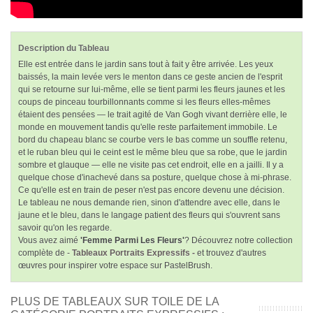
Description du Tableau
Elle est entrée dans le jardin sans tout à fait y être arrivée. Les yeux
baissés, la main levée vers le menton dans ce geste ancien de l'esprit
qui se retourne sur lui-même, elle se tient parmi les fleurs jaunes et les
coups de pinceau tourbillonnants comme si les fleurs elles-mêmes
étaient des pensées — le trait agité de Van Gogh vivant derrière elle, le
monde en mouvement tandis qu'elle reste
parfaitement immobile
. Le
bord du chapeau blanc se courbe vers le bas comme un souffle retenu,
et le ruban bleu qui le ceint est le même bleu que sa robe, que le jardin
sombre et glauque — elle ne visite pas cet endroit, elle en a
jailli
. Il y a
quelque chose d'inachevé dans sa posture, quelque chose à mi-phrase.
Ce qu'elle est en train de peser n'est pas encore devenu une décision.
Le tableau ne nous demande rien, sinon d'attendre avec elle, dans le
jaune et le bleu, dans le langage patient des fleurs qui s'ouvrent sans
savoir qu'on les regarde.
Vous avez aimé
'Femme Parmi Les Fleurs'
? Découvrez notre collection
complète de -
Tableaux Portraits Expressifs -
et trouvez d'autres
œuvres pour inspirer votre espace sur PastelBrush.
PLUS DE TABLEAUX SUR TOILE DE LA