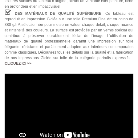
textures subtiles du tableau d'origine, offrant un véritable effet peinture, riche
en profondeur et en impact visuel.
DES MATÉRIAUX DE QUALITÉ SUPÉRIEURE:
Ce tableau est
reproduit en impression Giclée sur une toile Premium Fine Art en coton de
380 g/m², sélectionnée pour mettre en valeur chaque détail, chaque nuance
et l'intensité des couleurs. La surface est protégée par un vernis spécial qui
contribue à préserver durablement l'éclat de l'image. L'utilisation de
matériaux de qualité professionnelle garantit une impression sur toile
élégante, résistante et parfaitement adaptée aux intérieurs contemporains
comme classiques. Découvrez tous les détails sur la qualité et la fabrication
de nos impressions Giclée sur toile de la catégorie portraits expressifs -:
CLIQUEZ ICI
>>