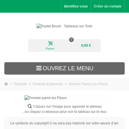
Identifiez-vous
Créer un compte
0
0,00 €
Panier
OUVREZ LE MENU
>
Portraits
>
Portraits Expressifs
>
Femme Parmi Les Fleurs
Nouveautés
Paysages
Cliquez sur l'image pour agrandir le tableau
...ou cliquez ci-dessous pour voir le tableau sur le mur.
Fleurs
Le symbole du copyright © ne sera pas imprimé sur votre œuvre d’art.
Portraits