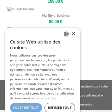
109,00 €
Nu Style Bohème
80,00 €
×
Portrait Simple
Ce site Web utilise des
109,00 €
ENGLISH
cookies
ITALIAN
Nous utilisons des cookies pour
Portrait Abstrait Moderne
personnaliser le contenu, les publicités et
GERMAN
80,00 €
analyser notre trafic. Nous partageons
FRENCH
également des informations sur votre
utilisation de notre site avec nos
SPANISH
partenaires de publicité et d"analyse qui
peuvent les combiner avec d"autres
Contactez-nous
|
À propos de nous
|
Qualité giclée
|
Connectez-vous à votre
informations que vous leur avez fournies ou
compte
|
Blog
qu"ils ont collectées lors de votre utilisation
Politique de livraison
|
Politique de retour
|
Politique de confidentialité
de leurs services.
Privacy Policy
Copyright © 2026
Pastel Brush
- Tous droits réservés
ACCEPTER TOUT
REFUSER TOUT