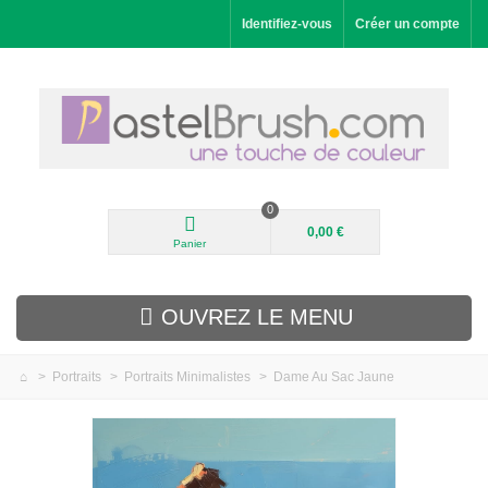
Identifiez-vous
Créer un compte
0
0,00 €
Panier
OUVREZ LE MENU
>
Portraits
>
Portraits Minimalistes
>
Dame Au Sac Jaune
Nouveautés
Paysages