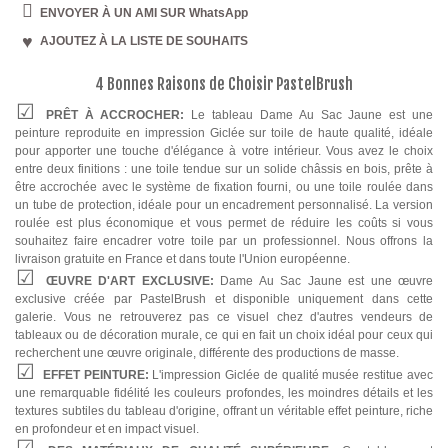
ENVOYER À UN AMI SUR WhatsApp
AJOUTEZ À LA LISTE DE SOUHAITS
4 Bonnes Raisons de Choisir PastelBrush
PRÊT À ACCROCHER:
Le tableau Dame Au Sac Jaune est une
peinture reproduite en impression Giclée sur toile de haute qualité, idéale
pour apporter une touche d'élégance à votre intérieur. Vous avez le choix
entre deux finitions : une toile tendue sur un solide châssis en bois, prête à
être accrochée avec le système de fixation fourni, ou une toile roulée dans
un tube de protection, idéale pour un encadrement personnalisé. La version
roulée est plus économique et vous permet de réduire les coûts si vous
souhaitez faire encadrer votre toile par un professionnel. Nous offrons la
livraison gratuite en France et dans toute l'Union européenne.
ŒUVRE D'ART EXCLUSIVE:
Dame Au Sac Jaune est une œuvre
exclusive créée par PastelBrush et disponible uniquement dans cette
galerie. Vous ne retrouverez pas ce visuel chez d'autres vendeurs de
tableaux ou de décoration murale, ce qui en fait un choix idéal pour ceux qui
recherchent une œuvre originale, différente des productions de masse.
EFFET PEINTURE:
L'impression Giclée de qualité musée restitue avec
une remarquable fidélité les couleurs profondes, les moindres détails et les
textures subtiles du tableau d'origine, offrant un véritable effet peinture, riche
en profondeur et en impact visuel.