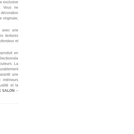
re exclusive
e. Vous ne
décoration
 originale,
e avec une
es textures
rofondeur et
produit en
électionnée
ouleurs. La
durablement
garantit une
 intérieurs
alité et la
X
SALON
--