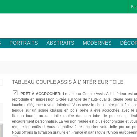
Bie
S
PORTRAITS
ABSTRAITS
MODERNES
DÉCOR
TABLEAU COUPLE ASSIS À L’INTÉRIEUR TOILE
PRÊT À ACCROCHER:
Le tableau Couple Assis À L’Intérieur est u
reproduite en impression Giclée sur toile de haute qualité, idéale pour a
touche d'élégance à votre intérieur. Vous avez le choix entre deux finitions
tendue sur un solide châssis en bois, prête à être accrochée avec le
fixation fourni, ou une toile roulée dans un tube de protection, idé
encadrement personnalisé. La version roulée est plus économique et vou
réduire les coûts si vous souhaitez faire encadrer votre toile par un pro
Nous offrons la livraison gratuite en France et dans toute l'Union européen