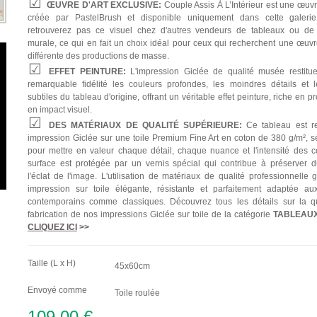
ŒUVRE D'ART EXCLUSIVE:
Couple Assis À L’Intérieur est une œuv
créée par PastelBrush et disponible uniquement dans cette galeri
retrouverez pas ce visuel chez d'autres vendeurs de tableaux ou de 
murale, ce qui en fait un choix idéal pour ceux qui recherchent une œuvre
différente des productions de masse.
EFFET PEINTURE:
L'impression Giclée de qualité musée restitu
remarquable fidélité les couleurs profondes, les moindres détails et l
subtiles du tableau d'origine, offrant un véritable effet peinture, riche en p
en impact visuel.
DES MATÉRIAUX DE QUALITÉ SUPÉRIEURE:
Ce tableau est re
impression Giclée sur une toile Premium Fine Art en coton de 380 g/m², s
pour mettre en valeur chaque détail, chaque nuance et l'intensité des c
surface est protégée par un vernis spécial qui contribue à préserver 
l'éclat de l'image. L'utilisation de matériaux de qualité professionnelle 
impression sur toile élégante, résistante et parfaitement adaptée aux
contemporains comme classiques. Découvrez tous les détails sur la qu
fabrication de nos impressions Giclée sur toile de la catégorie
TABLEAU
CLIQUEZ ICI
>>
Taille (L x H)
45x60cm
Envoyé comme
Toile roulée
109,00 €