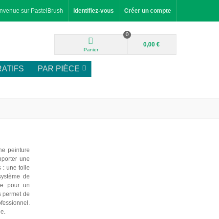
nvenue sur PastelBrush
Identifiez-vous
Créer un compte
0
0,00 €
Panier
ATIFS
PAR PIÈCE
ne peinture
pporter une
 : une toile
 système de
ale pour un
s permet de
fessionnel.
ne.