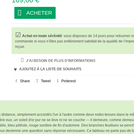
ACHETER
Achat en toute sérénité
: vous disposez de 14 jours pour retourner v
commande si vous n’êtes pas entièrement satisfait de la qualité de l’impr
reçue.
J'AI BESOIN DE PLUS D'INFORMATIONS
AJOUTEZ À LA LISTE DE SOUHAITS
Share
Tweet
Pinterest
ns distance, simplement
accordés
l'un à l'autre comme deux notes tenues dans le mêm
rrière eux, un soleil d'or pur ne se lève ni ne se couche — il demeure, comme demeu
rûlée, bleu pétrole, rouge sombre de fin d'automne. Des branches feuillues se pen
ntre eux devienne une question sans réponse nécessaire. Ce tableau ne parle pas de 