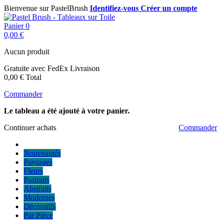
Bienvenue sur PastelBrush
Identifiez-vous
Créer un compte
Panier
0
0,00 €
Aucun produit
Gratuite avec FedEx
Livraison
0,00 €
Total
Commander
Le tableau a été ajouté à votre panier.
Continuer achats
Commander
Nouveautés
Paysages
Fleurs
Portraits
Abstraits
Modernes
Décoratifs
Par Pièce