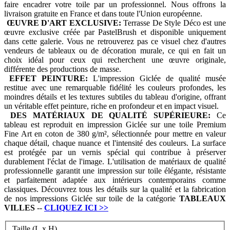
faire encadrer votre toile par un professionnel. Nous offrons la
livraison gratuite en France et dans toute l'Union européenne.
ŒUVRE D'ART EXCLUSIVE:
Terrasse De Style Déco est une
œuvre exclusive créée par PastelBrush et disponible uniquement
dans cette galerie. Vous ne retrouverez pas ce visuel chez d'autres
vendeurs de tableaux ou de décoration murale, ce qui en fait un
choix idéal pour ceux qui recherchent une œuvre originale,
différente des productions de masse.
EFFET PEINTURE:
L'impression Giclée de qualité musée
restitue avec une remarquable fidélité les couleurs profondes, les
moindres détails et les textures subtiles du tableau d'origine, offrant
un véritable effet peinture, riche en profondeur et en impact visuel.
DES MATÉRIAUX DE QUALITÉ SUPÉRIEURE:
Ce
tableau est reproduit en impression Giclée sur une toile Premium
Fine Art en coton de 380 g/m², sélectionnée pour mettre en valeur
chaque détail, chaque nuance et l'intensité des couleurs. La surface
est protégée par un vernis spécial qui contribue à préserver
durablement l'éclat de l'image. L'utilisation de matériaux de qualité
professionnelle garantit une impression sur toile élégante, résistante
et parfaitement adaptée aux intérieurs contemporains comme
classiques. Découvrez tous les détails sur la qualité et la fabrication
de nos impressions Giclée sur toile de la catégorie
TABLEAUX
VILLES
--
CLIQUEZ ICI
>>
Taille (L x H)