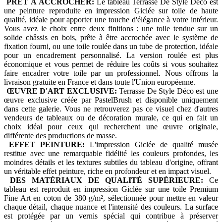
PRÊT À ACCROCHER:
Le tableau Terrasse De Style Déco est
une peinture reproduite en impression Giclée sur toile de haute
qualité, idéale pour apporter une touche d'élégance à votre intérieur.
Vous avez le choix entre deux finitions : une toile tendue sur un
solide châssis en bois, prête à être accrochée avec le système de
fixation fourni, ou une toile roulée dans un tube de protection, idéale
pour un encadrement personnalisé. La version roulée est plus
économique et vous permet de réduire les coûts si vous souhaitez
faire encadrer votre toile par un professionnel. Nous offrons la
livraison gratuite en France et dans toute l'Union européenne.
ŒUVRE D'ART EXCLUSIVE:
Terrasse De Style Déco est une
œuvre exclusive créée par PastelBrush et disponible uniquement
dans cette galerie. Vous ne retrouverez pas ce visuel chez d'autres
vendeurs de tableaux ou de décoration murale, ce qui en fait un
choix idéal pour ceux qui recherchent une œuvre originale,
différente des productions de masse.
EFFET PEINTURE:
L'impression Giclée de qualité musée
restitue avec une remarquable fidélité les couleurs profondes, les
moindres détails et les textures subtiles du tableau d'origine, offrant
un véritable effet peinture, riche en profondeur et en impact visuel.
DES MATÉRIAUX DE QUALITÉ SUPÉRIEURE:
Ce
tableau est reproduit en impression Giclée sur une toile Premium
Fine Art en coton de 380 g/m², sélectionnée pour mettre en valeur
chaque détail, chaque nuance et l'intensité des couleurs. La surface
est protégée par un vernis spécial qui contribue à préserver