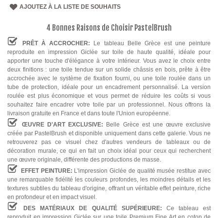
AJOUTEZ À LA LISTE DE SOUHAITS
4 Bonnes Raisons de Choisir PastelBrush
PRÊT À ACCROCHER:
Le tableau Belle Grèce est une peinture
reproduite en impression Giclée sur toile de haute qualité, idéale pour
apporter une touche d'élégance à votre intérieur. Vous avez le choix entre
deux finitions : une toile tendue sur un solide châssis en bois, prête à être
accrochée avec le système de fixation fourni, ou une toile roulée dans un
tube de protection, idéale pour un encadrement personnalisé. La version
roulée est plus économique et vous permet de réduire les coûts si vous
souhaitez faire encadrer votre toile par un professionnel. Nous offrons la
livraison gratuite en France et dans toute l'Union européenne.
ŒUVRE D'ART EXCLUSIVE:
Belle Grèce est une œuvre exclusive
créée par PastelBrush et disponible uniquement dans cette galerie. Vous ne
retrouverez pas ce visuel chez d'autres vendeurs de tableaux ou de
décoration murale, ce qui en fait un choix idéal pour ceux qui recherchent
une œuvre originale, différente des productions de masse.
EFFET PEINTURE:
L'impression Giclée de qualité musée restitue avec
une remarquable fidélité les couleurs profondes, les moindres détails et les
textures subtiles du tableau d'origine, offrant un véritable effet peinture, riche
en profondeur et en impact visuel.
DES MATÉRIAUX DE QUALITÉ SUPÉRIEURE:
Ce tableau est
reproduit en impression Giclée sur une toile Premium Fine Art en coton de