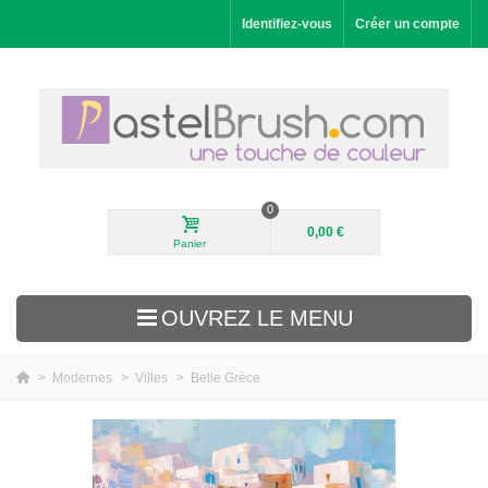
Identifiez-vous
Créer un compte
0
0,00 €
Panier
OUVREZ LE MENU
>
Modernes
>
Villes
>
Belle Grèce
Nouveautés
Paysages