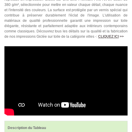
380 g/m², sélectionnée pour mettre en valeur chaque détail, chaque nuance
et l'intensité des couleurs. La surface est protégée par un vernis spécial qui
contribue à préserver durablement l'éclat de l'image. L'utilisation de
matériaux de qualité professionnelle garantit une impression sur toile
élégante, résistante et parfaitement adaptée aux intérieurs contemporains
comme classiques. Découvrez tous les détails sur la qualité et la fabrication
de nos impressions Giclée sur toile de la catégorie villes -:
CLIQUEZ ICI
>>
Description du Tableau