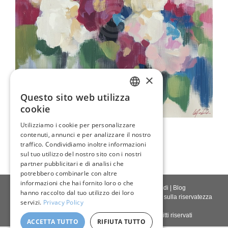
×
Questo sito web utilizza
ENGLISH
cookie
ITALIAN
Utilizziamo i cookie per personalizzare
Fiore Sfocato Astratto
contenuti, annunci e per analizzare il nostro
GERMAN
129,00 €
traffico. Condividiamo inoltre informazioni
FRENCH
sul tuo utilizzo del nostro sito con i nostri
partner pubblicitari e di analisi che
SPANISH
potrebbero combinarle con altre
informazioni che hai fornito loro o che
Contattaci
|
Chi siamo
|
Qualità giclée
|
Accedi
|
Blog
hanno raccolto dal tuo utilizzo dei loro
Politica di consegna
|
Politica di restituzione
|
Politica sulla riservatezza
servizi.
Privacy Policy
Diritto d'autore © 2026
Pastel Brush
- Tutti i diritti riservati
ACCETTA TUTTO
RIFIUTA TUTTO