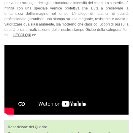
per valorizzare ogni dettaglio, sfumatura e intensità dei colori. La superficie è
rifinita con una speciale vernice protettiva che aiuta a preservare la
brillantezza dell'immagine nel tempo. L'impiego di materiali di qualità
professionale garantisce una stampa su tela elegante, resistente e adatta a
valorizzare qualsiasi ambiente, sia moderno che classico. Scopri di più sulla
qualità e sulla realizzazione delle nostre stampe Giclée della categoria fiori
blu -:
LEGGI QUI
>>
Descrizione del Quadro