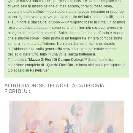
Questo mazzo non chiede il permesso di esistere. Da un semplice vaso
di vetro sale in un'esplosione di rosa acceso, corallo, rosso, viola,
cobalto e giallo pallido — ogni colore a piena voce, nessuno in secondo
piano. I gambi verdi attraversano la densità del tutto in linee sottili, e qua
e là un fiore si stacca dal gruppo — un tulipano rosso in cima, un cosmos
rosa che deriva a destra — come se anche i fiori più socievoli avessero
bisogno di un momento per sé. Sullo sfondo di un blu profondo e mosso,
che si muove come il cielo prima di un temporale, l'intera composizione
sembra illuminata dall'interno. Non è un dipinto di fiori: è un dipinto
sull'abbondanza, sulla generosità senza riserve di un'estate che ha
deciso di dare tutto, tutto in una volta, senza trattenersi.
Ti è piaciuto
'Mazzo Di Fiori Di Campo Colorati'
? Scopri la nostra
collezione completa di -
Quadri Fiori Blu -
e trova altri pezzi per ispirare il
tuo spazio su PastelBrush.
ALTRI QUADRI SU TELA DELLA CATEGORIA
FIORI BLU :