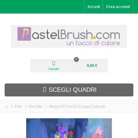
Accedi
Crea account
0
0,00 €
Carrello
SCEGLI QUADRI
>
Fiori
>
Fiori Blu
>
Mazzo Di Fiori Di Campo Colorati
Aggiunti di recente
Paesaggi