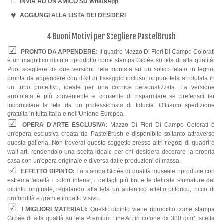
INVIA AD UN AMICO SU WhatsApp
AGGIUNGI ALLA LISTA DEI DESIDERI
4 Buoni Motivi per Scegliere PastelBrush
PRONTO DA APPENDERE:
Il quadro Mazzo Di Fiori Di Campo Colorati
è un magnifico dipinto riprodotto come stampa Giclée su tela di alta qualità.
Puoi scegliere tra due versioni: tela montata su un solido telaio in legno,
pronta da appendere con il kit di fissaggio incluso, oppure tela arrotolata in
un tubo protettivo, ideale per una cornice personalizzata. La versione
arrotolata è più conveniente e consente di risparmiare se preferisci far
incorniciare la tela da un professionista di fiducia. Offriamo spedizione
gratuita in tutta Italia e nell'Unione Europea.
OPERA D'ARTE ESCLUSIVA:
Mazzo Di Fiori Di Campo Colorati è
un'opera esclusiva creata da PastelBrush e disponibile soltanto attraverso
questa galleria. Non troverai questo soggetto presso altri negozi di quadri o
wall art, rendendolo una scelta ideale per chi desidera decorare la propria
casa con un'opera originale e diversa dalle produzioni di massa.
EFFETTO DIPINTO:
La stampa Giclée di qualità museale riproduce con
estrema fedeltà i colori intensi, i dettagli più fini e le delicate sfumature del
dipinto originale, regalando alla tela un autentico effetto pittorico, ricco di
profondità e grande impatto visivo.
I MIGLIORI MATERIALI:
Questo dipinto viene riprodotto come stampa
Giclée di alta qualità su tela Premium Fine Art in cotone da 380 g/m², scelta