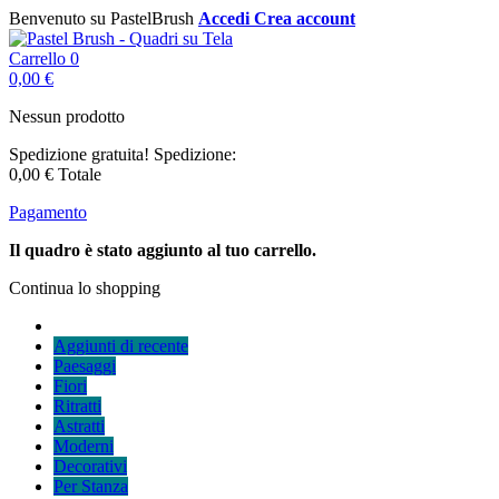
Benvenuto su PastelBrush
Accedi
Crea account
Carrello
0
0,00 €
Nessun prodotto
Spedizione gratuita!
Spedizione:
0,00 €
Totale
Pagamento
Il quadro è stato aggiunto al tuo carrello.
Continua lo shopping
Aggiunti di recente
Paesaggi
Fiori
Ritratti
Astratti
Moderni
Decorativi
Per Stanza