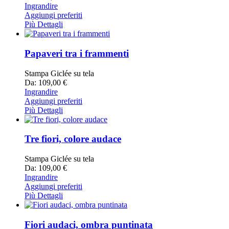
Ingrandire
Aggiungi preferiti
Più Dettagli
Papaveri tra i frammenti
Stampa Giclée su tela
Da: 109,00 €
Ingrandire
Aggiungi preferiti
Più Dettagli
Tre fiori, colore audace
Stampa Giclée su tela
Da: 109,00 €
Ingrandire
Aggiungi preferiti
Più Dettagli
Fiori audaci, ombra puntinata