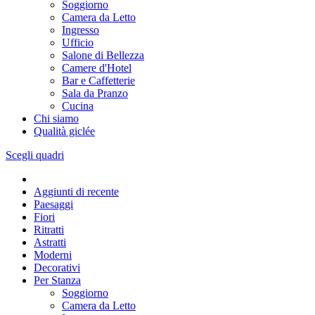
Soggiorno
Camera da Letto
Ingresso
Ufficio
Salone di Bellezza
Camere d'Hotel
Bar e Caffetterie
Sala da Pranzo
Cucina
Chi siamo
Qualità giclée
Scegli quadri
Aggiunti di recente
Paesaggi
Fiori
Ritratti
Astratti
Moderni
Decorativi
Per Stanza
Soggiorno
Camera da Letto