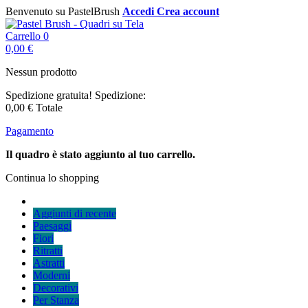
Benvenuto su PastelBrush
Accedi
Crea account
Carrello
0
0,00 €
Nessun prodotto
Spedizione gratuita!
Spedizione:
0,00 €
Totale
Pagamento
Il quadro è stato aggiunto al tuo carrello.
Continua lo shopping
Aggiunti di recente
Paesaggi
Fiori
Ritratti
Astratti
Moderni
Decorativi
Per Stanza