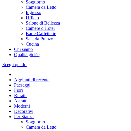
Soggiorno
Camera da Letto
Ingresso
Ufficio
Salone di Bellezza
Camere d'Hotel
Bar e Caffetterie
Sala da Pranzo
Cucina
Chi siamo
Qualità giclée
Scegli quadri
Aggiunti di recente
Paesaggi
Fiori
Ritratti
Astratti
Moderni
Decorativi
Per Stanza
Soggiorno
Camera da Letto