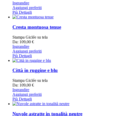
Ingrandire
Aggiungi preferiti
Più Dettagli
Cresta montuosa tenue
Stampa Giclée su tela
Da: 109,00 €
Ingrandire
Aggiungi preferiti
Più Dettagli
Città in ruggine e blu
Stampa Giclée su tela
Da: 109,00 €
Ingrandire
Aggiungi preferiti
Più Dettagli
Nuvole astratte in tonalità neutre