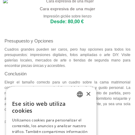
Cara expresiva de una mujer
Impresión giclée sobre lienzo
Desde: 80,00 €
Presupuesto y Opciones
Cuadros grandes pueden ser caros, pero hay opciones para todos los
presupuestos: impresiones digitales, fotos ampliadas o arte DIY. Visite
galerías locales, mercados de arte o tiendas de segunda mano para
encontrar piezas únicas y accesibles.
Conclusión
Elegir el tamaño correcto para un cuadro sobre la cama matrimonial
combina proporciones, características del dormitorio y gusto personal. La
×
regla de los dos tercios del cabecero es un buen punto de partida, pero
adáptela a su espacio y estilo. El objetivo es crear un dormitorio relajante y
Ese sitio web utiliza
armonioso, donde el cuadro sea un punto focal elegante, ya sea una sola
ENGLISH
cookies
obra o una composición de varios cuadros.
ITALIAN
Utilizamos cookies para personalizar el
Publicat la
2024-02-22
Art Blog
17591
contenido, los anuncios y analizar nuestro
GERMAN
tráfico. También compartimos información