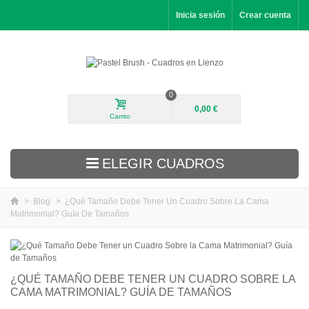
Inicia sesión
Crear cuenta
0
0,00 €
Carrito
ELEGIR CUADROS
>
Blog
>
¿Qué Tamaño Debe Tener Un Cuadro Sobre La Cama
Matrimonial? Guía De Tamaños
Novedades
Paisajes
Flores
¿QUÉ TAMAÑO DEBE TENER UN CUADRO SOBRE LA
CAMA MATRIMONIAL? GUÍA DE TAMAÑOS
Retratos