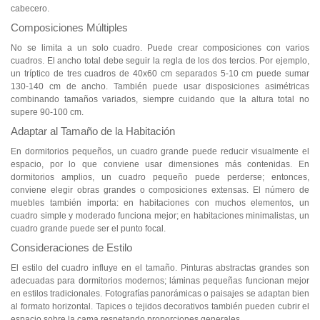
cabecero.
Composiciones Múltiples
No se limita a un solo cuadro. Puede crear composiciones con varios
cuadros. El ancho total debe seguir la regla de los dos tercios. Por ejemplo,
un tríptico de tres cuadros de 40x60 cm separados 5-10 cm puede sumar
130-140 cm de ancho. También puede usar disposiciones asimétricas
combinando tamaños variados, siempre cuidando que la altura total no
supere 90-100 cm.
Adaptar al Tamaño de la Habitación
En dormitorios pequeños, un cuadro grande puede reducir visualmente el
espacio, por lo que conviene usar dimensiones más contenidas. En
dormitorios amplios, un cuadro pequeño puede perderse; entonces,
conviene elegir obras grandes o composiciones extensas. El número de
muebles también importa: en habitaciones con muchos elementos, un
cuadro simple y moderado funciona mejor; en habitaciones minimalistas, un
cuadro grande puede ser el punto focal.
Consideraciones de Estilo
El estilo del cuadro influye en el tamaño. Pinturas abstractas grandes son
adecuadas para dormitorios modernos; láminas pequeñas funcionan mejor
en estilos tradicionales. Fotografías panorámicas o paisajes se adaptan bien
al formato horizontal. Tapices o tejidos decorativos también pueden cubrir el
espacio sobre la cama respetando proporciones generales.