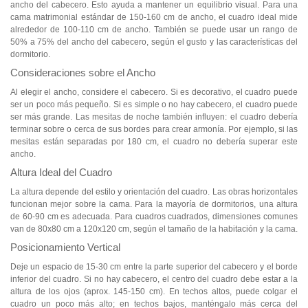
ancho del cabecero. Esto ayuda a mantener un equilibrio visual. Para una
cama matrimonial estándar de 150-160 cm de ancho, el cuadro ideal mide
alrededor de 100-110 cm de ancho. También se puede usar un rango de
50% a 75% del ancho del cabecero, según el gusto y las características del
dormitorio.
Consideraciones sobre el Ancho
Al elegir el ancho, considere el cabecero. Si es decorativo, el cuadro puede
ser un poco más pequeño. Si es simple o no hay cabecero, el cuadro puede
ser más grande. Las mesitas de noche también influyen: el cuadro debería
terminar sobre o cerca de sus bordes para crear armonía. Por ejemplo, si las
mesitas están separadas por 180 cm, el cuadro no debería superar este
ancho.
Altura Ideal del Cuadro
La altura depende del estilo y orientación del cuadro. Las obras horizontales
funcionan mejor sobre la cama. Para la mayoría de dormitorios, una altura
de 60-90 cm es adecuada. Para cuadros cuadrados, dimensiones comunes
van de 80x80 cm a 120x120 cm, según el tamaño de la habitación y la cama.
Posicionamiento Vertical
Deje un espacio de 15-30 cm entre la parte superior del cabecero y el borde
inferior del cuadro. Si no hay cabecero, el centro del cuadro debe estar a la
altura de los ojos (aprox. 145-150 cm). En techos altos, puede colgar el
cuadro un poco más alto; en techos bajos, manténgalo más cerca del