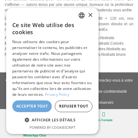
s'affirmer — salons tenus par une œuvre unique, bureaux où la profondeur
visuelle remplace le bruit, couloirs où quelque chose d'inattendu vous arrête.
×
Disponibles également en grands formats jusqu’à 90 × 120 cm, nos
Ce site Web utilise des
impressions giclée sur toile offrent une qualité d’impression élevée et un
ENGLISH
rendu visuel riche en détails. Livraison en France avec FedEx.
cookies
ITALIAN
Abstraits Verticaux
Abstraits Horizontaux
Abstraits Carrés
Abstraits
Nous utilisons des cookies pour
Minimalistes
Abstraits Atmosphériques
Abstraits Bleus
Abstraits Colorés
personnaliser le contenu, les publicités et
GERMAN
Abstraits Apaisants
Abstraits Géométriques
Abstraits Neutres
Abstraits au
analyser notre trafic. Nous partageons
Pastel
Abstraits Rouges
Abstraits Blancs
Abstraits Jaunes
Abstraits bruns
FRENCH
également des informations sur votre
utilisation de notre site avec nos
SPANISH
partenaires de publicité et d"analyse qui
peuvent les combiner avec d"autres
Contactez-nous
|
À propos de nous
|
Qualité giclée
|
Connectez-vous à votre
informations que vous leur avez fournies ou
compte
|
Blog
qu"ils ont collectées lors de votre utilisation
Politique de livraison
|
Politique de retour
|
Politique de confidentialité
de leurs services.
Privacy Policy
Copyright © 2026
Pastel Brush
- Tous droits réservés
ACCEPTER TOUT
REFUSER TOUT
Bureau
AFFICHER LES DÉTAILS
Panier
Mon Compte
POWERED BY COOKIESCRIPT
WhatsApp Chat