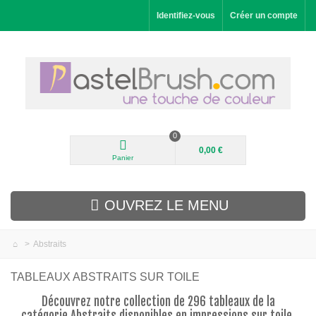
Identifiez-vous
Créer un compte
0
0,00 €
Panier
OUVREZ LE MENU
>
Abstraits
Nouveautés
TABLEAUX ABSTRAITS SUR TOILE
Paysages
Découvrez notre collection de 296 tableaux de la
catégorie Abstraits disponibles en impressions sur toile.