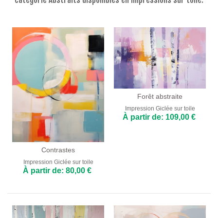
Fleurs
Portraits
Abstraits
Modernes
Décoratifs
Par Pièce
Forêt abstraite
Impression Giclée sur toile
Salon
À partir de: 109,00 €
Chambre
Contrastes
Entrée
Impression Giclée sur toile
À partir de: 80,00 €
Bureau
Salon de Beauté
Chambres d'Hôtel