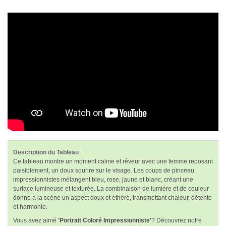
Description du Tableau
Ce tableau montre un moment calme et rêveur avec une femme reposant
paisiblement, un doux sourire sur le visage. Les coups de pinceau
impressionnistes mélangent bleu, rose, jaune et blanc, créant une
surface lumineuse et texturée. La combinaison de lumière et de couleur
donne à la scène un aspect doux et éthéré, transmettant chaleur, détente
et harmonie.
Vous avez aimé
'Portrait Coloré Impressionniste'
? Découvrez notre