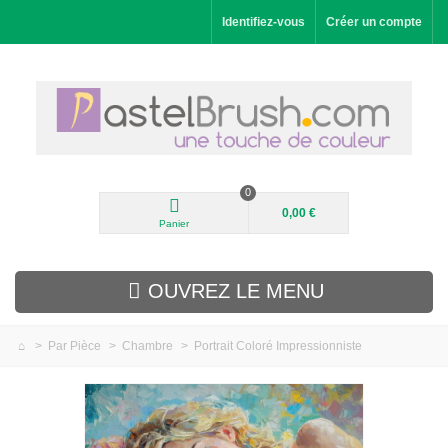
Identifiez-vous
Créer un compte
0
0,00 €
Panier
OUVREZ LE MENU
>
Par Pièce
>
Chambre
>
Portrait Coloré Impressionniste
Nouveautés
Paysages