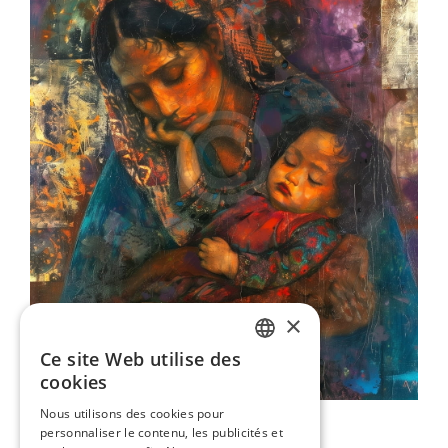
×
Ce site Web utilise des
ENGLISH
cookies
ITALIAN
Nous utilisons des cookies pour
Portrait De Mère Gitane
personnaliser le contenu, les publicités et
GERMAN
80,00 €