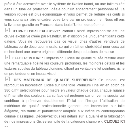
prête à être accrochée avec le système de fixation fourni, ou une toile roulée
dans un tube de protection, idéale pour un encadrement personnalisé. La
version roulée est plus économique et vous permet de réduire les coûts si
vous souhaitez faire encadrer votre toile par un professionnel. Nous offrons
la livraison gratuite en France et dans toute l'Union européenne.
ŒUVRE D'ART EXCLUSIVE:
Portrait Coloré Impressionniste est une
œuvre exclusive créée par PastelBrush et disponible uniquement dans cette
galerie. Vous ne retrouverez pas ce visuel chez d'autres vendeurs de
tableaux ou de décoration murale, ce qui en fait un choix idéal pour ceux qui
recherchent une œuvre originale, différente des productions de masse.
EFFET PEINTURE:
L'impression Giclée de qualité musée restitue avec
une remarquable fidélité les couleurs profondes, les moindres détails et les
textures subtiles du tableau d'origine, offrant un véritable effet peinture, riche
en profondeur et en impact visuel.
DES MATÉRIAUX DE QUALITÉ SUPÉRIEURE:
Ce tableau est
reproduit en impression Giclée sur une toile Premium Fine Art en coton de
380 g/m², sélectionnée pour mettre en valeur chaque détail, chaque nuance
et l'intensité des couleurs. La surface est protégée par un vernis spécial qui
contribue à préserver durablement l'éclat de l'image. L'utilisation de
matériaux de qualité professionnelle garantit une impression sur toile
élégante, résistante et parfaitement adaptée aux intérieurs contemporains
comme classiques. Découvrez tous les détails sur la qualité et la fabrication
de nos impressions Giclée sur toile de la catégorie chambre -:
CLIQUEZ ICI
>>