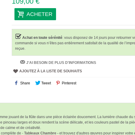
109,00 €
ACHETER
Achat en toute sérénité
: vous disposez de 14 jours pour retourner v
commande si vous n’êtes pas entièrement satisfait de la qualité de l’impr
reçue.
J'AI BESOIN DE PLUS D'INFORMATIONS
AJOUTEZ À LA LISTE DE SOUHAITS
Share
Tweet
Pinterest
me jouant de la flûte dans une pièce éclairée doucement. La lumière chaude du sol
 pinceau larges et doux rendent la scène délicate, et les couleurs pastel de la piè
e calme et de créativité.
n complète de -
Tableaux Chambre -
et trouvez d'autres œuvres pour inspirer votre