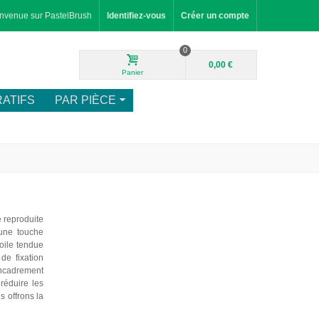
nvenue sur PastelBrush
Identifiez-vous
Créer un compte
0
0,00 €
Panier
ATIFS
PAR PIÈCE
e reproduite
 une touche
toile tendue
de fixation
encadrement
réduire les
s offrons la