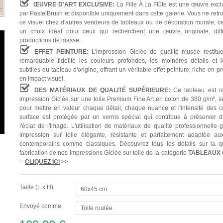
ŒUVRE D'ART EXCLUSIVE:
La Fille À La Flûte est une œuvre excl
par PastelBrush et disponible uniquement dans cette galerie. Vous ne retr
ce visuel chez d'autres vendeurs de tableaux ou de décoration murale, ce 
un choix idéal pour ceux qui recherchent une œuvre originale, diff
productions de masse.
EFFET PEINTURE:
L'impression Giclée de qualité musée restitu
remarquable fidélité les couleurs profondes, les moindres détails et l
subtiles du tableau d'origine, offrant un véritable effet peinture, riche en p
en impact visuel.
DES MATÉRIAUX DE QUALITÉ SUPÉRIEURE:
Ce tableau est re
impression Giclée sur une toile Premium Fine Art en coton de 380 g/m², s
pour mettre en valeur chaque détail, chaque nuance et l'intensité des c
surface est protégée par un vernis spécial qui contribue à préserver 
l'éclat de l'image. L'utilisation de matériaux de qualité professionnelle 
impression sur toile élégante, résistante et parfaitement adaptée aux
contemporains comme classiques. Découvrez tous les détails sur la qu
fabrication de nos impressions Giclée sur toile de la catégorie
TABLEAUX
--
CLIQUEZ ICI
>>
Taille (L x H)
60x45 cm
Envoyé comme
Toile roulée