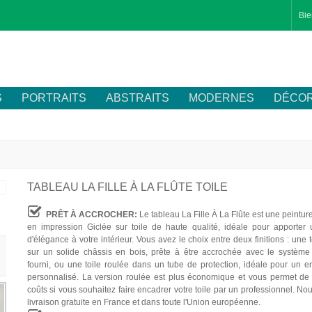
Bie
S
PORTRAITS
ABSTRAITS
MODERNES
DÉCOR
TABLEAU LA FILLE À LA FLÛTE TOILE
PRÊT À ACCROCHER:
Le tableau La Fille À La Flûte est une peintur
en impression Giclée sur toile de haute qualité, idéale pour apporter
d'élégance à votre intérieur. Vous avez le choix entre deux finitions : une 
sur un solide châssis en bois, prête à être accrochée avec le système 
fourni, ou une toile roulée dans un tube de protection, idéale pour un 
personnalisé. La version roulée est plus économique et vous permet de 
coûts si vous souhaitez faire encadrer votre toile par un professionnel. Nou
livraison gratuite en France et dans toute l'Union européenne.