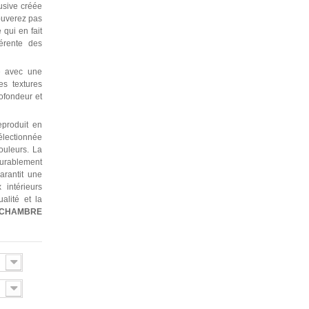
usive créée
ouverez pas
qui en fait
érente des
e avec une
es textures
rofondeur et
produit en
électionnée
ouleurs. La
durablement
garantit une
 intérieurs
alité et la
CHAMBRE