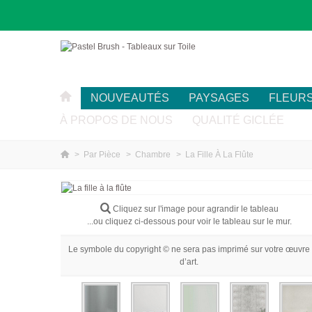
NOUVEAUTÉS
PAYSAGES
FLEUR
À PROPOS DE NOUS
QUALITÉ GICLÉE
>
Par Pièce
>
Chambre
>
La Fille À La Flûte
Cliquez sur l'image pour agrandir le tableau
...ou cliquez ci-dessous pour voir le tableau sur le mur.
Le symbole du copyright © ne sera pas imprimé sur votre œuvre
d’art.