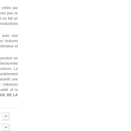
e créée par
erez pas ce
 en fait un
 productions
e avec une
es textures
rofondeur et
produit en
électionnée
ouleurs. La
durablement
garantit une
 intérieurs
alité et la
AUX
DE LA