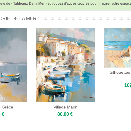
lète de -
Tableaux De la Mer -
et trouvez d'autres œuvres pour inspirer votre espac
RIE DE LA MER :
Silhouette
10
n Grèce
Village Marin
 €
80,00 €