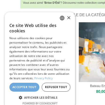
Vous avez aimé
'Brise D’Été'
? Découvrez notre collection comp
PLUS DE TABLEAUX SUR TOILE DE LA CATÉGO
×
Ce site Web utilise des
ENGLISH
cookies
ITALIAN
Nous utilisons des cookies pour
personnaliser le contenu, les publicités et
GERMAN
analyser notre trafic. Nous partageons
FRENCH
également des informations sur votre
utilisation de notre site avec nos
SPANISH
partenaires de publicité et d"analyse qui
peuvent les combiner avec d"autres
informations que vous leur avez fournies ou
qu"ils ont collectées lors de votre utilisation
de leurs services.
Privacy Policy
Chiens Sur La Plage
Bateau E
ACCEPTER TOUT
REFUSER TOUT
80,00 €
80,00
AFFICHER LES DÉTAILS
POWERED BY COOKIESCRIPT