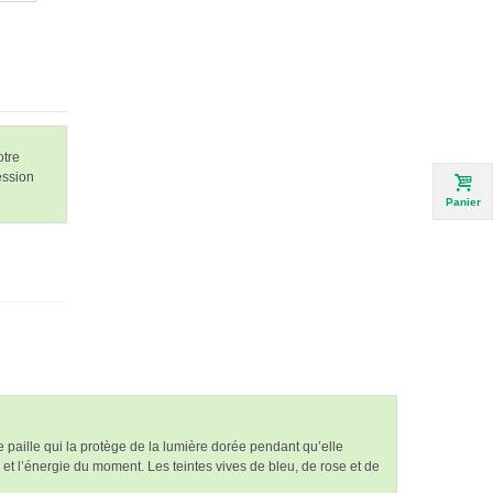
otre
ession
Panier
 paille qui la protège de la lumière dorée pendant qu’elle
et l’énergie du moment. Les teintes vives de bleu, de rose et de