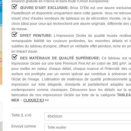
livraison gratuite en France et dans toute l'Union européenne.
ŒUVRE D'ART EXCLUSIVE:
Brise D’Été est une œuvre exclusiv
PastelBrush et disponible uniquement dans cette galerie. Vous ne retrouv
visuel chez d'autres vendeurs de tableaux ou de décoration murale, ce qui
choix idéal pour ceux qui recherchent une œuvre originale, différente des
de masse.
EFFET PEINTURE:
L'impression Giclée de qualité musée restitu
remarquable fidélité les couleurs profondes, les moindres détails et l
subtiles du tableau d'origine, offrant un véritable effet peinture, riche en p
en impact visuel.
DES MATÉRIAUX DE QUALITÉ SUPÉRIEURE:
Ce tableau est re
impression Giclée sur une toile Premium Fine Art en coton de 380 g/m², s
pour mettre en valeur chaque détail, chaque nuance et l'intensité des c
surface est protégée par un vernis spécial qui contribue à préserver 
l'éclat de l'image. L'utilisation de matériaux de qualité professionnelle 
impression sur toile élégante, résistante et parfaitement adaptée aux
contemporains comme classiques. Découvrez tous les détails sur la qu
fabrication de nos impressions Giclée sur toile de la catégorie
TABLE
MER
--
CLIQUEZ ICI
>>
Taille (L x H)
40x50cm
Envoyé comme
Toile roulée