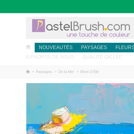
NOUVEAUTÉS
PAYSAGES
FLEUR
À PROPOS DE NOUS
QUALITÉ GICLÉE
>
Paysages
>
De la Mer
>
Brise D’Été