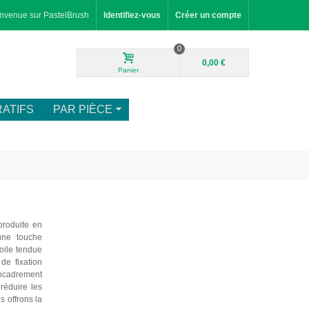
nvenue sur PastelBrush
Identifiez-vous
Créer un compte
0
0,00 €
Panier
ATIFS
PAR PIÈCE
produite en
une touche
toile tendue
de fixation
encadrement
réduire les
s offrons la