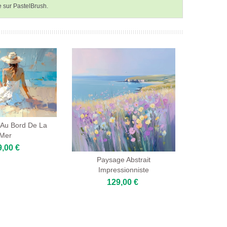
e sur PastelBrush.
s Au Bord De La
Mer
9,00 €
Paysage Abstrait
Impressionniste
129,00 €