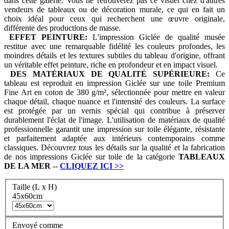
dans cette galerie. Vous ne retrouverez pas ce visuel chez d'autres
vendeurs de tableaux ou de décoration murale, ce qui en fait un
choix idéal pour ceux qui recherchent une œuvre originale,
différente des productions de masse.
EFFET PEINTURE:
L'impression Giclée de qualité musée
restitue avec une remarquable fidélité les couleurs profondes, les
moindres détails et les textures subtiles du tableau d'origine, offrant
un véritable effet peinture, riche en profondeur et en impact visuel.
DES MATÉRIAUX DE QUALITÉ SUPÉRIEURE:
Ce
tableau est reproduit en impression Giclée sur une toile Premium
Fine Art en coton de 380 g/m², sélectionnée pour mettre en valeur
chaque détail, chaque nuance et l'intensité des couleurs. La surface
est protégée par un vernis spécial qui contribue à préserver
durablement l'éclat de l'image. L'utilisation de matériaux de qualité
professionnelle garantit une impression sur toile élégante, résistante
et parfaitement adaptée aux intérieurs contemporains comme
classiques. Découvrez tous les détails sur la qualité et la fabrication
de nos impressions Giclée sur toile de la catégorie
TABLEAUX
DE LA MER
--
CLIQUEZ ICI
>>
Taille (L x H)
45x60cm
Envoyé comme