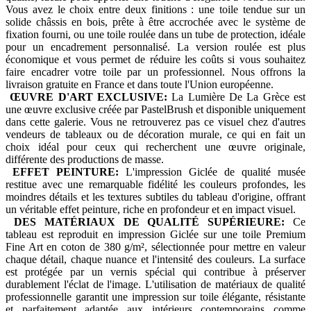
Vous avez le choix entre deux finitions : une toile tendue sur un
solide châssis en bois, prête à être accrochée avec le système de
fixation fourni, ou une toile roulée dans un tube de protection, idéale
pour un encadrement personnalisé. La version roulée est plus
économique et vous permet de réduire les coûts si vous souhaitez
faire encadrer votre toile par un professionnel. Nous offrons la
livraison gratuite en France et dans toute l'Union européenne.
ŒUVRE D'ART EXCLUSIVE:
La Lumière De La Grèce est
une œuvre exclusive créée par PastelBrush et disponible uniquement
dans cette galerie. Vous ne retrouverez pas ce visuel chez d'autres
vendeurs de tableaux ou de décoration murale, ce qui en fait un
choix idéal pour ceux qui recherchent une œuvre originale,
différente des productions de masse.
EFFET PEINTURE:
L'impression Giclée de qualité musée
restitue avec une remarquable fidélité les couleurs profondes, les
moindres détails et les textures subtiles du tableau d'origine, offrant
un véritable effet peinture, riche en profondeur et en impact visuel.
DES MATÉRIAUX DE QUALITÉ SUPÉRIEURE:
Ce
tableau est reproduit en impression Giclée sur une toile Premium
Fine Art en coton de 380 g/m², sélectionnée pour mettre en valeur
chaque détail, chaque nuance et l'intensité des couleurs. La surface
est protégée par un vernis spécial qui contribue à préserver
durablement l'éclat de l'image. L'utilisation de matériaux de qualité
professionnelle garantit une impression sur toile élégante, résistante
et parfaitement adaptée aux intérieurs contemporains comme