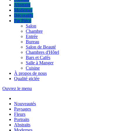
Abstraits
Modernes
Décoratifs
Par Pièce
Salon
Chambre
Entrée
Bureau
Salon de Beauté
Chambres d'Hôtel
Bars et Cafés
Salle à Manger
Cuisine
À propos de nous
Qualité giclée
Ouvrez le menu
Nouveautés
Paysages
Fleurs
Portraits
Abstraits
Modernes