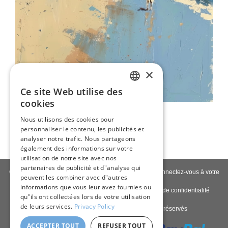
×
Ce site Web utilise des
ENGLISH
cookies
Chiens Sur La Plage
ITALIAN
Nous utilisons des cookies pour
80,00 €
personnaliser le contenu, les publicités et
GERMAN
analyser notre trafic. Nous partageons
FRENCH
également des informations sur votre
utilisation de notre site avec nos
SPANISH
partenaires de publicité et d"analyse qui
Contactez-nous
|
À propos de nous
|
Qualité giclée
|
Connectez-vous à votre
peuvent les combiner avec d"autres
compte
|
Blog
informations que vous leur avez fournies ou
Politique de livraison
|
Politique de retour
|
Politique de confidentialité
qu"ils ont collectées lors de votre utilisation
de leurs services.
Privacy Policy
Copyright © 2026
Pastel Brush
- Tous droits réservés
ACCEPTER TOUT
REFUSER TOUT