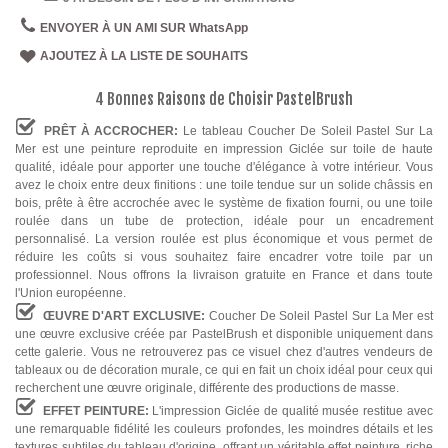
ENVOYER À UN AMI SUR WhatsApp
AJOUTEZ À LA LISTE DE SOUHAITS
4 Bonnes Raisons de Choisir PastelBrush
PRÊT À ACCROCHER:
Le tableau Coucher De Soleil Pastel Sur La
Mer est une peinture reproduite en impression Giclée sur toile de haute
qualité, idéale pour apporter une touche d'élégance à votre intérieur. Vous
avez le choix entre deux finitions : une toile tendue sur un solide châssis en
bois, prête à être accrochée avec le système de fixation fourni, ou une toile
roulée dans un tube de protection, idéale pour un encadrement
personnalisé. La version roulée est plus économique et vous permet de
réduire les coûts si vous souhaitez faire encadrer votre toile par un
professionnel. Nous offrons la livraison gratuite en France et dans toute
l'Union européenne.
ŒUVRE D'ART EXCLUSIVE:
Coucher De Soleil Pastel Sur La Mer est
une œuvre exclusive créée par PastelBrush et disponible uniquement dans
cette galerie. Vous ne retrouverez pas ce visuel chez d'autres vendeurs de
tableaux ou de décoration murale, ce qui en fait un choix idéal pour ceux qui
recherchent une œuvre originale, différente des productions de masse.
EFFET PEINTURE:
L'impression Giclée de qualité musée restitue avec
une remarquable fidélité les couleurs profondes, les moindres détails et les
textures subtiles du tableau d'origine, offrant un véritable effet peinture, riche