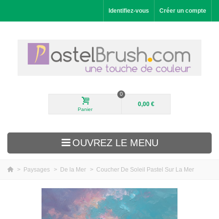
Identifiez-vous
Créer un compte
0
0,00 €
Panier
OUVREZ LE MENU
>
Paysages
>
De la Mer
>
Coucher De Soleil Pastel Sur La Mer
Nouveautés
Paysages