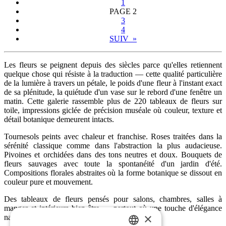
1
PAGE
2
3
4
SUIV »
Les fleurs se peignent depuis des siècles parce qu'elles retiennent
quelque chose qui résiste à la traduction — cette qualité particulière
de la lumière à travers un pétale, le poids d'une fleur à l'instant exact
de sa plénitude, la quiétude d'un vase sur le rebord d'une fenêtre un
matin. Cette galerie rassemble plus de 220 tableaux de fleurs sur
toile, impressions giclée de précision muséale où couleur, texture et
détail botanique demeurent intacts.
Tournesols peints avec chaleur et franchise. Roses traitées dans la
sérénité classique comme dans l'abstraction la plus audacieuse.
Pivoines et orchidées dans des tons neutres et doux. Bouquets de
fleurs sauvages avec toute la spontanéité d'un jardin d'été.
Compositions florales abstraites où la forme botanique se dissout en
couleur pure et mouvement.
Des tableaux de fleurs pensés pour salons, chambres, salles à
manger et intérieurs bien-être — partout où une touche d'élégance
×
naturelle trouve sa place.