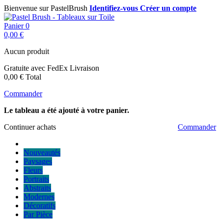
Bienvenue sur PastelBrush
Identifiez-vous
Créer un compte
Panier
0
0,00 €
Aucun produit
Gratuite avec FedEx
Livraison
0,00 €
Total
Commander
Le tableau a été ajouté à votre panier.
Continuer achats
Commander
Nouveautés
Paysages
Fleurs
Portraits
Abstraits
Modernes
Décoratifs
Par Pièce