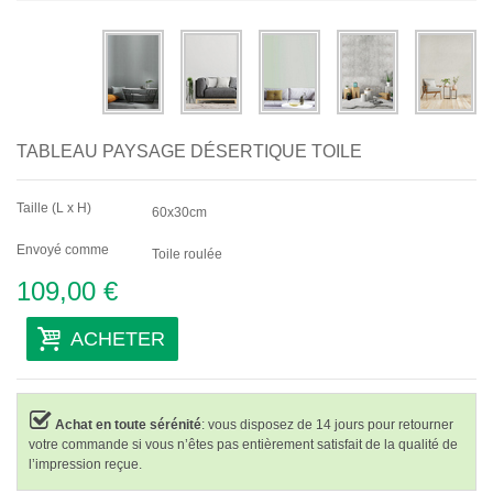
Abstraits
Modernes
Décoratifs
TABLEAU PAYSAGE DÉSERTIQUE TOILE
Par Pièce
Taille (L x H)
60x30cm
Envoyé comme
Toile roulée
109,00 €
ACHETER
Achat en toute sérénité
: vous disposez de 14 jours pour retourner
votre commande si vous n’êtes pas entièrement satisfait de la qualité de
l’impression reçue.