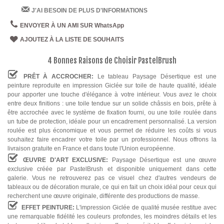
J'AI BESOIN DE PLUS D'INFORMATIONS
ENVOYER À UN AMI SUR WhatsApp
AJOUTEZ À LA LISTE DE SOUHAITS
4 Bonnes Raisons de Choisir PastelBrush
PRÊT À ACCROCHER:
Le tableau Paysage Désertique est une
peinture reproduite en impression Giclée sur toile de haute qualité, idéale
pour apporter une touche d'élégance à votre intérieur. Vous avez le choix
entre deux finitions : une toile tendue sur un solide châssis en bois, prête à
être accrochée avec le système de fixation fourni, ou une toile roulée dans
un tube de protection, idéale pour un encadrement personnalisé. La version
roulée est plus économique et vous permet de réduire les coûts si vous
souhaitez faire encadrer votre toile par un professionnel. Nous offrons la
livraison gratuite en France et dans toute l'Union européenne.
ŒUVRE D'ART EXCLUSIVE:
Paysage Désertique est une œuvre
exclusive créée par PastelBrush et disponible uniquement dans cette
galerie. Vous ne retrouverez pas ce visuel chez d'autres vendeurs de
tableaux ou de décoration murale, ce qui en fait un choix idéal pour ceux qui
recherchent une œuvre originale, différente des productions de masse.
EFFET PEINTURE:
L'impression Giclée de qualité musée restitue avec
une remarquable fidélité les couleurs profondes, les moindres détails et les