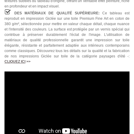
textures subtiles du tableau d'origine, offrant un véritable effet peinture, riche
en profondeur et en impact visuel.
DES MATÉRIAUX DE QUALITÉ SUPÉRIEURE:
Ce tableau est
reproduit en impression Giclée sur une toile Premium Fine Art en coton de
380 g/m², sélectionnée pour mettre en valeur chaque détail, chaque nuance
et l'intensité des couleurs. La surface est protégée par un vernis spécial qui
contribue à préserver durablement l'éclat de l'image. L'utilisation de
matériaux de qualité professionnelle garantit une impression sur toile
élégante, résistante et parfaitement adaptée aux intérieurs contemporains
comme classiques. Découvrez tous les détails sur la qualité et la fabrication
de nos impressions Giclée sur toile de la catégorie paysages d'été -:
CLIQUEZ ICI
>>