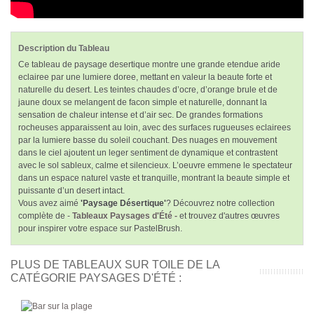
Description du Tableau
Ce tableau de paysage desertique montre une grande etendue aride
eclairee par une lumiere doree, mettant en valeur la beaute forte et
naturelle du desert. Les teintes chaudes d’ocre, d’orange brule et de
jaune doux se melangent de facon simple et naturelle, donnant la
sensation de chaleur intense et d’air sec. De grandes formations
rocheuses apparaissent au loin, avec des surfaces rugueuses eclairees
par la lumiere basse du soleil couchant. Des nuages en mouvement
dans le ciel ajoutent un leger sentiment de dynamique et contrastent
avec le sol sableux, calme et silencieux. L’oeuvre emmene le spectateur
dans un espace naturel vaste et tranquille, montrant la beaute simple et
puissante d’un desert intact.
Vous avez aimé
'Paysage Désertique'
? Découvrez notre collection
complète de -
Tableaux Paysages d'Été -
et trouvez d'autres œuvres
pour inspirer votre espace sur PastelBrush.
PLUS DE TABLEAUX SUR TOILE DE LA
CATÉGORIE PAYSAGES D'ÉTÉ :