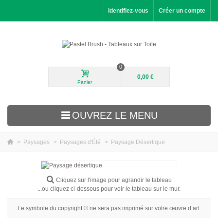
Identifiez-vous
Créer un compte
0
0,00 €
Panier
OUVREZ LE MENU
>
Paysages
>
Paysages d'Été
>
Paysage Désertique
Nouveautés
Paysages
Cliquez sur l'image pour agrandir le tableau
...ou cliquez ci-dessous pour voir le tableau sur le mur.
Fleurs
Le symbole du copyright © ne sera pas imprimé sur votre œuvre d’art.
Portraits