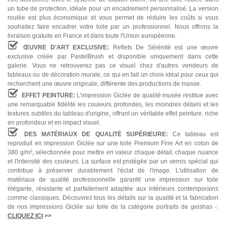
un tube de protection, idéale pour un encadrement personnalisé. La version
roulée est plus économique et vous permet de réduire les coûts si vous
souhaitez faire encadrer votre toile par un professionnel. Nous offrons la
livraison gratuite en France et dans toute l'Union européenne.
ŒUVRE D'ART EXCLUSIVE:
Reflets De Sérénité est une œuvre
exclusive créée par PastelBrush et disponible uniquement dans cette
galerie. Vous ne retrouverez pas ce visuel chez d'autres vendeurs de
tableaux ou de décoration murale, ce qui en fait un choix idéal pour ceux qui
recherchent une œuvre originale, différente des productions de masse.
EFFET PEINTURE:
L'impression Giclée de qualité musée restitue avec
une remarquable fidélité les couleurs profondes, les moindres détails et les
textures subtiles du tableau d'origine, offrant un véritable effet peinture, riche
en profondeur et en impact visuel.
DES MATÉRIAUX DE QUALITÉ SUPÉRIEURE:
Ce tableau est
reproduit en impression Giclée sur une toile Premium Fine Art en coton de
380 g/m², sélectionnée pour mettre en valeur chaque détail, chaque nuance
et l'intensité des couleurs. La surface est protégée par un vernis spécial qui
contribue à préserver durablement l'éclat de l'image. L'utilisation de
matériaux de qualité professionnelle garantit une impression sur toile
élégante, résistante et parfaitement adaptée aux intérieurs contemporains
comme classiques. Découvrez tous les détails sur la qualité et la fabrication
de nos impressions Giclée sur toile de la catégorie portraits de geishas -:
CLIQUEZ ICI
>>