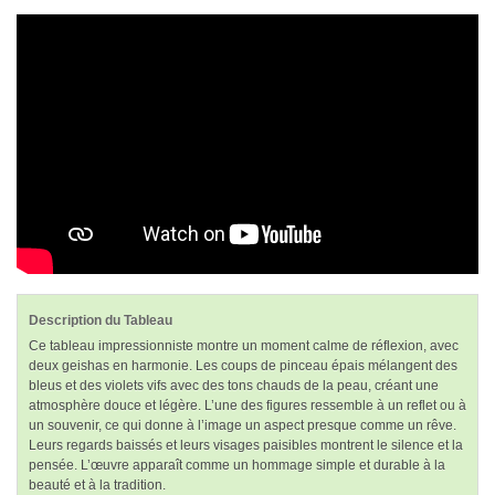
Description du Tableau
Ce tableau impressionniste montre un moment calme de réflexion, avec
deux geishas en harmonie. Les coups de pinceau épais mélangent des
bleus et des violets vifs avec des tons chauds de la peau, créant une
atmosphère douce et légère. L’une des figures ressemble à un reflet ou à
un souvenir, ce qui donne à l’image un aspect presque comme un rêve.
Leurs regards baissés et leurs visages paisibles montrent le silence et la
pensée. L’œuvre apparaît comme un hommage simple et durable à la
beauté et à la tradition.