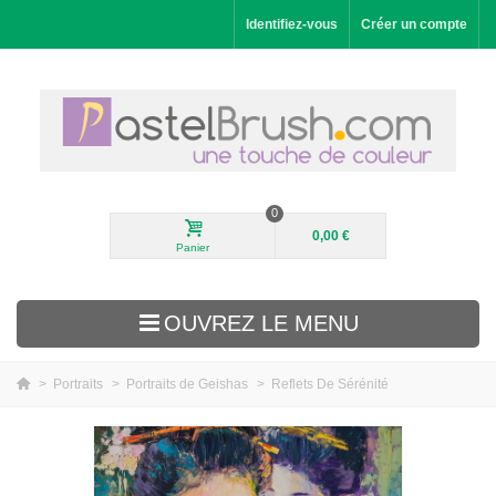
Identifiez-vous
Créer un compte
0
0,00 €
Panier
OUVREZ LE MENU
>
Portraits
>
Portraits de Geishas
>
Reflets De Sérénité
Nouveautés
Paysages