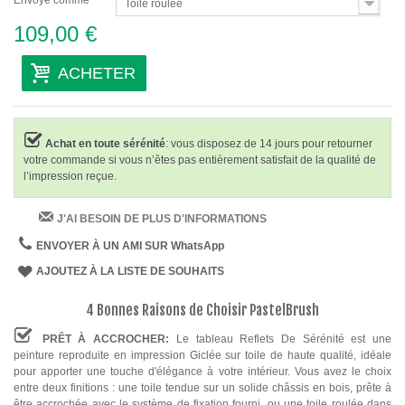
Envoyé comme
Toile roulée
109,00 €
ACHETER
Achat en toute sérénité
: vous disposez de 14 jours pour retourner
votre commande si vous n’êtes pas entièrement satisfait de la qualité de
l’impression reçue.
J'AI BESOIN DE PLUS D'INFORMATIONS
ENVOYER À UN AMI SUR WhatsApp
AJOUTEZ À LA LISTE DE SOUHAITS
4 Bonnes Raisons de Choisir PastelBrush
PRÊT À ACCROCHER:
Le tableau Reflets De Sérénité est une
peinture reproduite en impression Giclée sur toile de haute qualité, idéale
pour apporter une touche d'élégance à votre intérieur. Vous avez le choix
entre deux finitions : une toile tendue sur un solide châssis en bois, prête à
être accrochée avec le système de fixation fourni, ou une toile roulée dans