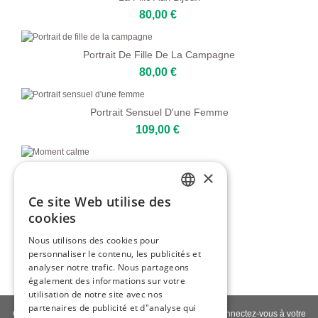
80,00 €
Portrait De Fille De La Campagne
80,00 €
Portrait Sensuel D'une Femme
109,00 €
Moment Calme
×
109,00 €
Ce site Web utilise des
ENGLISH
cookies
Ma Lune
ITALIAN
Nous utilisons des cookies pour
80,00 €
personnaliser le contenu, les publicités et
GERMAN
analyser notre trafic. Nous partageons
FRENCH
également des informations sur votre
utilisation de notre site avec nos
SPANISH
partenaires de publicité et d"analyse qui
Contactez-nous
|
À propos de nous
|
Qualité giclée
|
Connectez-vous à votre