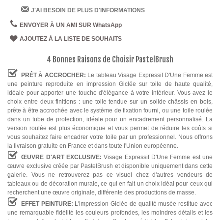
J'AI BESOIN DE PLUS D'INFORMATIONS
ENVOYER À UN AMI SUR WhatsApp
AJOUTEZ À LA LISTE DE SOUHAITS
4 Bonnes Raisons de Choisir PastelBrush
PRÊT À ACCROCHER:
Le tableau Visage Expressif D'Une Femme est
une peinture reproduite en impression Giclée sur toile de haute qualité,
idéale pour apporter une touche d'élégance à votre intérieur. Vous avez le
choix entre deux finitions : une toile tendue sur un solide châssis en bois,
prête à être accrochée avec le système de fixation fourni, ou une toile roulée
dans un tube de protection, idéale pour un encadrement personnalisé. La
version roulée est plus économique et vous permet de réduire les coûts si
vous souhaitez faire encadrer votre toile par un professionnel. Nous offrons
la livraison gratuite en France et dans toute l'Union européenne.
ŒUVRE D'ART EXCLUSIVE:
Visage Expressif D'Une Femme est une
œuvre exclusive créée par PastelBrush et disponible uniquement dans cette
galerie. Vous ne retrouverez pas ce visuel chez d'autres vendeurs de
tableaux ou de décoration murale, ce qui en fait un choix idéal pour ceux qui
recherchent une œuvre originale, différente des productions de masse.
EFFET PEINTURE:
L'impression Giclée de qualité musée restitue avec
une remarquable fidélité les couleurs profondes, les moindres détails et les