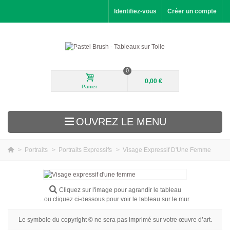
Identifiez-vous
Créer un compte
0
0,00 €
Panier
OUVREZ LE MENU
>
Portraits
>
Portraits Expressifs
>
Visage Expressif D'Une Femme
Nouveautés
Paysages
Cliquez sur l'image pour agrandir le tableau
...ou cliquez ci-dessous pour voir le tableau sur le mur.
Fleurs
Le symbole du copyright © ne sera pas imprimé sur votre œuvre d’art.
Portraits