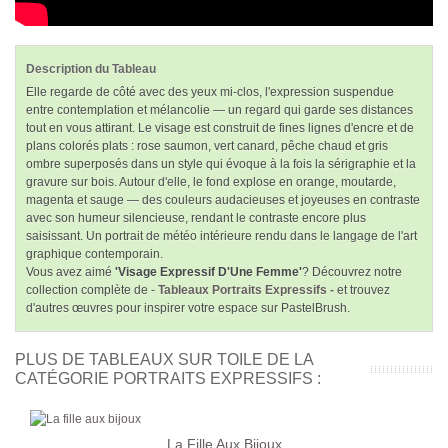
Description du Tableau
Elle regarde de côté avec des yeux mi-clos, l'expression suspendue
entre contemplation et mélancolie — un regard qui garde ses distances
tout en vous attirant. Le visage est construit de fines lignes d'encre et de
plans colorés plats : rose saumon, vert canard, pêche chaud et gris
ombre superposés dans un style qui évoque à la fois la sérigraphie et la
gravure sur bois. Autour d'elle, le fond explose en orange, moutarde,
magenta et sauge — des couleurs audacieuses et joyeuses en contraste
avec son humeur silencieuse, rendant le contraste encore plus
saisissant. Un portrait de météo intérieure rendu dans le langage de l'art
graphique contemporain.
Vous avez aimé
'Visage Expressif D'Une Femme'
? Découvrez notre
collection complète de -
Tableaux Portraits Expressifs -
et trouvez
d'autres œuvres pour inspirer votre espace sur PastelBrush.
PLUS DE TABLEAUX SUR TOILE DE LA
CATÉGORIE PORTRAITS EXPRESSIFS :
La Fille Aux Bijoux