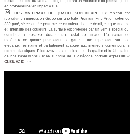
textures subtiles du tableau d'origine, offrant un véritable effet peinture, riche
en profondeur et en impact visuel.
DES MATÉRIAUX DE QUALITÉ SUPÉRIEURE:
Ce tableau est
reproduit en impression Giclée sur une toile Premium Fine Art en coton de
380 g/m², sélectionnée pour mettre en valeur chaque détail, chaque nuance
et l'intensité des couleurs. La surface est protégée par un vernis spécial qui
contribue à préserver durablement l'éclat de l'image. L'utilisation de
matériaux de qualité professionnelle garantit une impression sur toile
élégante, résistante et parfaitement adaptée aux intérieurs contemporains
comme classiques. Découvrez tous les détails sur la qualité et la fabrication
de nos impressions Giclée sur toile de la catégorie portraits expressifs -:
CLIQUEZ ICI
>>