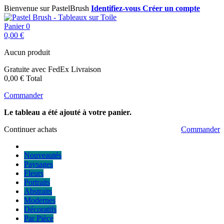
Bienvenue sur PastelBrush
Identifiez-vous
Créer un compte
Panier
0
0,00 €
Aucun produit
Gratuite avec FedEx
Livraison
0,00 €
Total
Commander
Le tableau a été ajouté à votre panier.
Continuer achats
Commander
Nouveautés
Paysages
Fleurs
Portraits
Abstraits
Modernes
Décoratifs
Par Pièce