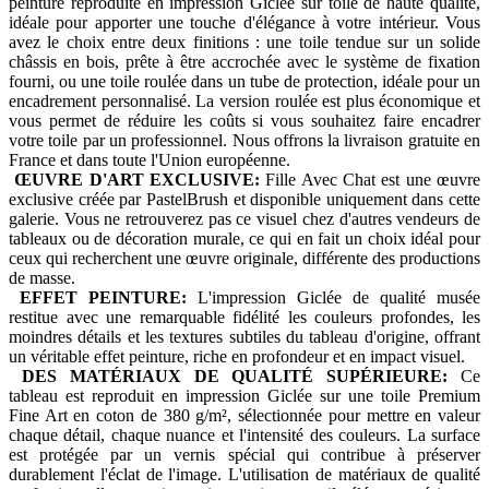
peinture reproduite en impression Giclée sur toile de haute qualité,
idéale pour apporter une touche d'élégance à votre intérieur. Vous
avez le choix entre deux finitions : une toile tendue sur un solide
châssis en bois, prête à être accrochée avec le système de fixation
fourni, ou une toile roulée dans un tube de protection, idéale pour un
encadrement personnalisé. La version roulée est plus économique et
vous permet de réduire les coûts si vous souhaitez faire encadrer
votre toile par un professionnel. Nous offrons la livraison gratuite en
France et dans toute l'Union européenne.
ŒUVRE D'ART EXCLUSIVE:
Fille Avec Chat est une œuvre
exclusive créée par PastelBrush et disponible uniquement dans cette
galerie. Vous ne retrouverez pas ce visuel chez d'autres vendeurs de
tableaux ou de décoration murale, ce qui en fait un choix idéal pour
ceux qui recherchent une œuvre originale, différente des productions
de masse.
EFFET PEINTURE:
L'impression Giclée de qualité musée
restitue avec une remarquable fidélité les couleurs profondes, les
moindres détails et les textures subtiles du tableau d'origine, offrant
un véritable effet peinture, riche en profondeur et en impact visuel.
DES MATÉRIAUX DE QUALITÉ SUPÉRIEURE:
Ce
tableau est reproduit en impression Giclée sur une toile Premium
Fine Art en coton de 380 g/m², sélectionnée pour mettre en valeur
chaque détail, chaque nuance et l'intensité des couleurs. La surface
est protégée par un vernis spécial qui contribue à préserver
durablement l'éclat de l'image. L'utilisation de matériaux de qualité