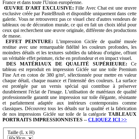
France et dans toute l'Union européenne.
ŒUVRE D'ART EXCLUSIVE:
Fille Avec Chat est une œuvre
exclusive créée par PastelBrush et disponible uniquement dans cette
galerie. Vous ne retrouverez pas ce visuel chez d'autres vendeurs de
tableaux ou de décoration murale, ce qui en fait un choix idéal pour
ceux qui recherchent une œuvre originale, différente des productions
de masse.
EFFET PEINTURE:
L'impression Giclée de qualité musée
restitue avec une remarquable fidélité les couleurs profondes, les
moindres détails et les textures subtiles du tableau d'origine, offrant
un véritable effet peinture, riche en profondeur et en impact visuel.
DES MATÉRIAUX DE QUALITÉ SUPÉRIEURE:
Ce
tableau est reproduit en impression Giclée sur une toile Premium
Fine Art en coton de 380 g/m², sélectionnée pour mettre en valeur
chaque détail, chaque nuance et l'intensité des couleurs. La surface
est protégée par un vernis spécial qui contribue à préserver
durablement l'éclat de l'image. L'utilisation de matériaux de qualité
professionnelle garantit une impression sur toile élégante, résistante
et parfaitement adaptée aux intérieurs contemporains comme
classiques. Découvrez tous les détails sur la qualité et la fabrication
de nos impressions Giclée sur toile de la catégorie
TABLEAUX
PORTRAITS IMPRESSIONNISTES
--
CLIQUEZ ICI
>>
Taille (L x H)