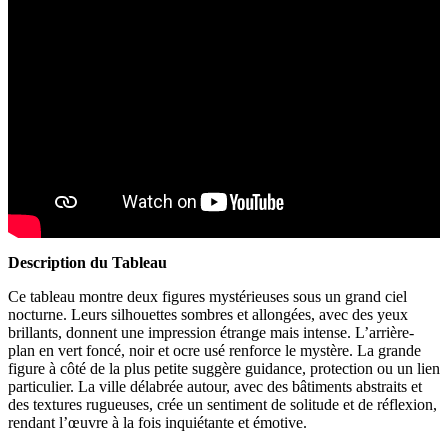
Description du Tableau
Ce tableau montre deux figures mystérieuses sous un grand ciel
nocturne. Leurs silhouettes sombres et allongées, avec des yeux
brillants, donnent une impression étrange mais intense. L’arrière-
plan en vert foncé, noir et ocre usé renforce le mystère. La grande
figure à côté de la plus petite suggère guidance, protection ou un lien
particulier. La ville délabrée autour, avec des bâtiments abstraits et
des textures rugueuses, crée un sentiment de solitude et de réflexion,
rendant l’œuvre à la fois inquiétante et émotive.