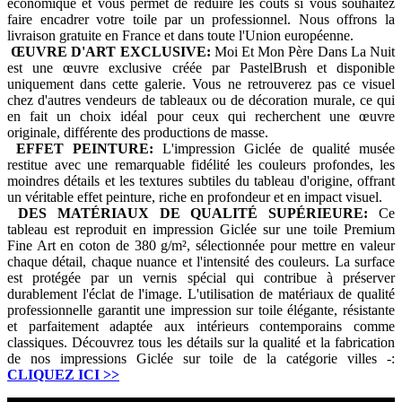
économique et vous permet de réduire les coûts si vous souhaitez
faire encadrer votre toile par un professionnel. Nous offrons la
livraison gratuite en France et dans toute l'Union européenne.
ŒUVRE D'ART EXCLUSIVE:
Moi Et Mon Père Dans La Nuit
est une œuvre exclusive créée par PastelBrush et disponible
uniquement dans cette galerie. Vous ne retrouverez pas ce visuel
chez d'autres vendeurs de tableaux ou de décoration murale, ce qui
en fait un choix idéal pour ceux qui recherchent une œuvre
originale, différente des productions de masse.
EFFET PEINTURE:
L'impression Giclée de qualité musée
restitue avec une remarquable fidélité les couleurs profondes, les
moindres détails et les textures subtiles du tableau d'origine, offrant
un véritable effet peinture, riche en profondeur et en impact visuel.
DES MATÉRIAUX DE QUALITÉ SUPÉRIEURE:
Ce
tableau est reproduit en impression Giclée sur une toile Premium
Fine Art en coton de 380 g/m², sélectionnée pour mettre en valeur
chaque détail, chaque nuance et l'intensité des couleurs. La surface
est protégée par un vernis spécial qui contribue à préserver
durablement l'éclat de l'image. L'utilisation de matériaux de qualité
professionnelle garantit une impression sur toile élégante, résistante
et parfaitement adaptée aux intérieurs contemporains comme
classiques. Découvrez tous les détails sur la qualité et la fabrication
de nos impressions Giclée sur toile de la catégorie villes -:
CLIQUEZ ICI
>>