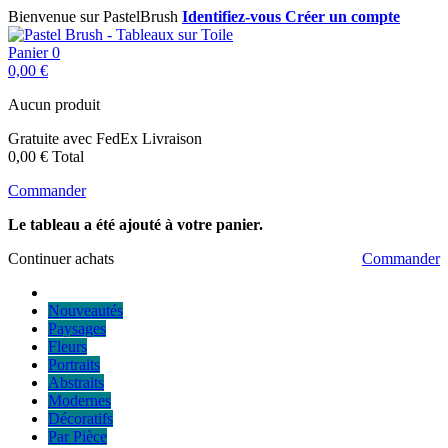
Bienvenue sur PastelBrush
Identifiez-vous
Créer un compte
Panier
0
0,00 €
Aucun produit
Gratuite avec FedEx
Livraison
0,00 €
Total
Commander
Le tableau a été ajouté à votre panier.
Continuer achats
Commander
Nouveautés
Paysages
Fleurs
Portraits
Abstraits
Modernes
Décoratifs
Par Pièce