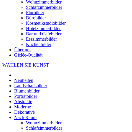
Wohnzimmerbilder
Schlafzimmerbilder
Flurbilder
Bürobilder
Kosmetikstudiobilder
Hotelzimmerbilder
Bar und Cafébilder
Esszimmerbilder
Küchenbilder
Über uns
Giclée-Qualität
WÄHLEN SIE KUNST
Neuheiten
Landschaftsbilder
Blumenbilder
Porträtbilder
Abstrakte
Moderne
Dekorative
Nach Raum
Wohnzimmerbilder
Schlafzimmerbilder