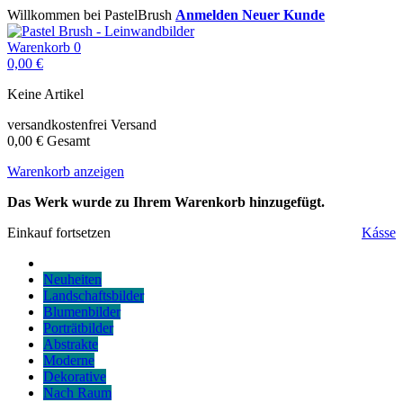
Willkommen bei PastelBrush
Anmelden
Neuer Kunde
Warenkorb
0
0,00 €
Keine Artikel
versandkostenfrei
Versand
0,00 €
Gesamt
Warenkorb anzeigen
Das Werk wurde zu Ihrem Warenkorb hinzugefügt.
Einkauf fortsetzen
Kásse
Neuheiten
Landschaftsbilder
Blumenbilder
Porträtbilder
Abstrakte
Moderne
Dekorative
Nach Raum