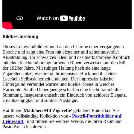
Bildbeschreibung
Dieses Leinwandbild erinnert an den Charme einer vergangenen
Epoche und zeigt eine Frau mit eleganter und geheimnisvoller
Ausstrahlung. Ihr schwarzes Kleid und das tuerkisfarbene Kopftuch
mit einer leuchtend orangefarbenen Bluete verweisen auf den Stil
der 1920er Jahre. Mit ruhiger Haltung haelt sie eine lange
Zigarettenspitze, waehrend ihr intensiver Blick und ihr feines
Laecheln Selbstsicherheit andeuten. Der impressionistische
Hintergrund verbindet warme und kuehle Toene in weicher
Harmonie. Sanfte Uebergaenge schaffen eine leicht traumhafte
Stimmung. Insgesamt entsteht ein Eindruck von zeitloser Eleganz,
Unabhaengigkeit und subtiler Nostalgie.
Hat Ihnen
'Mädchen Mit Zigarette'
gefallen? Entdecken Sie
unsere vollständige Kollektion von
- Pastell-Porträtbilder auf
Leinwand
- und finden Sie weitere Werke, die Ihren Raum auf
PastelBrush inspirieren.