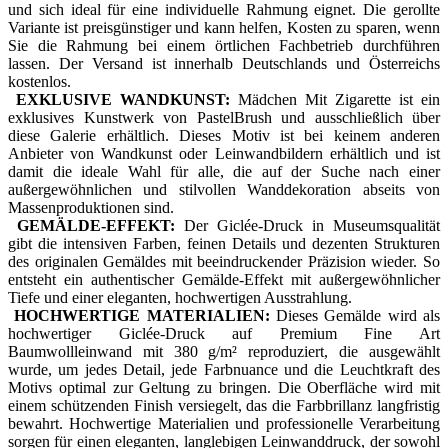
und sich ideal für eine individuelle Rahmung eignet. Die gerollte
Variante ist preisgünstiger und kann helfen, Kosten zu sparen, wenn
Sie die Rahmung bei einem örtlichen Fachbetrieb durchführen
lassen. Der Versand ist innerhalb Deutschlands und Österreichs
kostenlos.
EXKLUSIVE WANDKUNST:
Mädchen Mit Zigarette ist ein
exklusives Kunstwerk von PastelBrush und ausschließlich über
diese Galerie erhältlich. Dieses Motiv ist bei keinem anderen
Anbieter von Wandkunst oder Leinwandbildern erhältlich und ist
damit die ideale Wahl für alle, die auf der Suche nach einer
außergewöhnlichen und stilvollen Wanddekoration abseits von
Massenproduktionen sind.
GEMÄLDE-EFFEKT:
Der Giclée-Druck in Museumsqualität
gibt die intensiven Farben, feinen Details und dezenten Strukturen
des originalen Gemäldes mit beeindruckender Präzision wieder. So
entsteht ein authentischer Gemälde-Effekt mit außergewöhnlicher
Tiefe und einer eleganten, hochwertigen Ausstrahlung.
HOCHWERTIGE MATERIALIEN:
Dieses Gemälde wird als
hochwertiger Giclée-Druck auf Premium Fine Art
Baumwollleinwand mit 380 g/m² reproduziert, die ausgewählt
wurde, um jedes Detail, jede Farbnuance und die Leuchtkraft des
Motivs optimal zur Geltung zu bringen. Die Oberfläche wird mit
einem schützenden Finish versiegelt, das die Farbbrillanz langfristig
bewahrt. Hochwertige Materialien und professionelle Verarbeitung
sorgen für einen eleganten, langlebigen Leinwanddruck, der sowohl