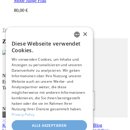
Mode Junge Frau
80,00 €
Trimite formularul
×
Zu diesem Werk
Diese Webseite verwendet
ENGLISH
Cookies.
ITALIAN
Wir verwenden Cookies, um Inhalte und
Mädchen Mit Zigarette
Anzeigen zu personalisieren und unseren
GERMAN
Datenverkehr zu analysieren. Wir geben
FRENCH
Name
Informationen über Ihre Nutzung unserer
Website auch an unsere Werbe- und
Email
SPANISH
Analysepartner weiter, die diese
Telefon
möglicherweise mit anderen Informationen
kombinieren, die Sie ihnen bereitgestellt
haben oder die sie im Rahmen Ihrer
Nachricht
Nutzung ihrer Dienste gesammelt haben.
Privacy Policy
scroll
Kontakt
|
Über uns
|
Giclée Qualität
|
Anmelden
|
Blog
ALLE AKZEPTIEREN