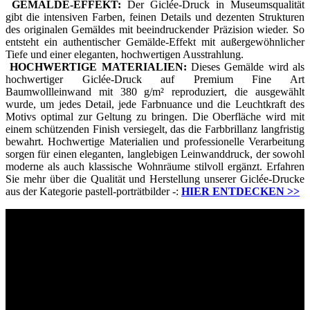
GEMÄLDE-EFFEKT:
Der Giclée-Druck in Museumsqualität
gibt die intensiven Farben, feinen Details und dezenten Strukturen
des originalen Gemäldes mit beeindruckender Präzision wieder. So
entsteht ein authentischer Gemälde-Effekt mit außergewöhnlicher
Tiefe und einer eleganten, hochwertigen Ausstrahlung.
HOCHWERTIGE MATERIALIEN:
Dieses Gemälde wird als
hochwertiger Giclée-Druck auf Premium Fine Art
Baumwollleinwand mit 380 g/m² reproduziert, die ausgewählt
wurde, um jedes Detail, jede Farbnuance und die Leuchtkraft des
Motivs optimal zur Geltung zu bringen. Die Oberfläche wird mit
einem schützenden Finish versiegelt, das die Farbbrillanz langfristig
bewahrt. Hochwertige Materialien und professionelle Verarbeitung
sorgen für einen eleganten, langlebigen Leinwanddruck, der sowohl
moderne als auch klassische Wohnräume stilvoll ergänzt. Erfahren
Sie mehr über die Qualität und Herstellung unserer Giclée-Drucke
aus der Kategorie pastell-porträtbilder -:
HIER ENTDECKEN
>>