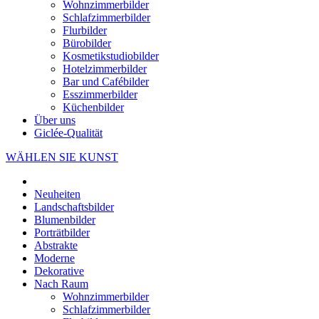
Wohnzimmerbilder
Schlafzimmerbilder
Flurbilder
Bürobilder
Kosmetikstudiobilder
Hotelzimmerbilder
Bar und Cafébilder
Esszimmerbilder
Küchenbilder
Über uns
Giclée-Qualität
WÄHLEN SIE KUNST
Neuheiten
Landschaftsbilder
Blumenbilder
Porträtbilder
Abstrakte
Moderne
Dekorative
Nach Raum
Wohnzimmerbilder
Schlafzimmerbilder