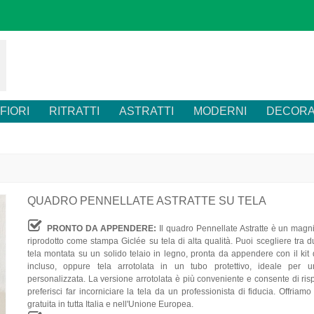
FIORI
RITRATTI
ASTRATTI
MODERNI
DECORA
QUADRO PENNELLATE ASTRATTE SU TELA
PRONTO DA APPENDERE:
Il quadro Pennellate Astratte è un magni
riprodotto come stampa Giclée su tela di alta qualità. Puoi scegliere tra d
tela montata su un solido telaio in legno, pronta da appendere con il kit 
incluso, oppure tela arrotolata in un tubo protettivo, ideale per u
personalizzata. La versione arrotolata è più conveniente e consente di ri
preferisci far incorniciare la tela da un professionista di fiducia. Offriam
gratuita in tutta Italia e nell'Unione Europea.