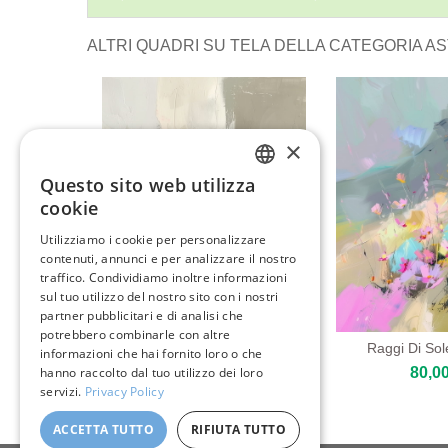
ALTRI QUADRI SU TELA DELLA CATEGORIA AS
×
Questo sito web utilizza
ENGLISH
cookie
ITALIAN
Utilizziamo i cookie per personalizzare
contenuti, annunci e per analizzare il nostro
GERMAN
traffico. Condividiamo inoltre informazioni
FRENCH
sul tuo utilizzo del nostro sito con i nostri
partner pubblicitari e di analisi che
SPANISH
potrebbero combinarle con altre
Luci Monocromatiche Astratte
Raggi Di Sole
informazioni che hai fornito loro o che
80,00 €
80,00
hanno raccolto dal tuo utilizzo dei loro
servizi.
Privacy Policy
ACCETTA TUTTO
RIFIUTA TUTTO