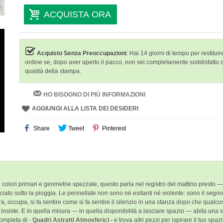
ACQUISTA ORA
Acquisto Senza Preoccupazioni
: Hai 14 giorni di tempo per restituire
ordine se, dopo aver aperto il pacco, non sei completamente soddisfatto 
qualità della stampa.
HO BISOGNO DI PIÙ INFORMAZIONI
AGGIUNGI ALLA LISTA DEI DESIDERI
Share
Tweet
Pinterest
in colori primari e geometrie spezzate, questo parla nel registro del mattino presto 
lasciato sotto la pioggia. Le pennellate non sono né esitanti né violente: sono il 
pira, occupa, si fa sentire come si fa sentire il silenzio in una stanza dopo che qua
 insiste. E in quella misura — in quella disponibilità a lasciare spazio — abita una 
completa di -
Quadri Astratti Atmosferici -
e trova altri pezzi per ispirare il tuo spa