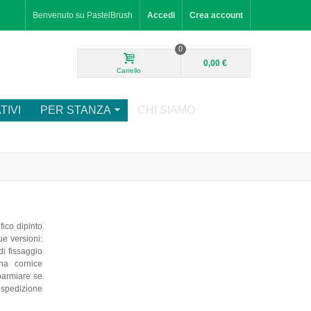
Benvenuto su PastelBrush
Accedi
Crea account
0
0,00 €
Carrello
TIVI
PER STANZA
CHI SIAMO
fico dipinto
ue versioni:
di fissaggio
na cornice
sparmiare se
o spedizione