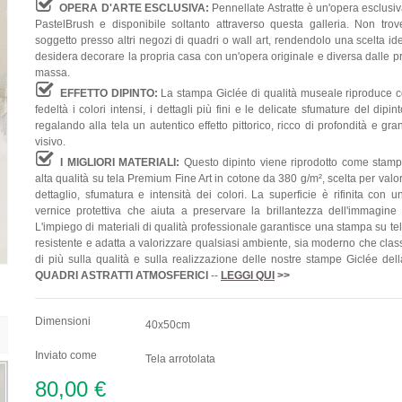
OPERA D'ARTE ESCLUSIVA:
Pennellate Astratte è un'opera esclusi
PastelBrush e disponibile soltanto attraverso questa galleria. Non trov
soggetto presso altri negozi di quadri o wall art, rendendolo una scelta id
desidera decorare la propria casa con un'opera originale e diversa dalle p
massa.
EFFETTO DIPINTO:
La stampa Giclée di qualità museale riproduce 
fedeltà i colori intensi, i dettagli più fini e le delicate sfumature del dipint
regalando alla tela un autentico effetto pittorico, ricco di profondità e gr
visivo.
I MIGLIORI MATERIALI:
Questo dipinto viene riprodotto come stamp
alta qualità su tela Premium Fine Art in cotone da 380 g/m², scelta per valo
dettaglio, sfumatura e intensità dei colori. La superficie è rifinita con 
vernice protettiva che aiuta a preservare la brillantezza dell'immagine
L'impiego di materiali di qualità professionale garantisce una stampa su te
resistente e adatta a valorizzare qualsiasi ambiente, sia moderno che clas
di più sulla qualità e sulla realizzazione delle nostre stampe Giclée del
QUADRI
ASTRATTI ATMOSFERICI
--
LEGGI QUI
>>
Dimensioni
40x50cm
Inviato come
Tela arrotolata
80,00 €