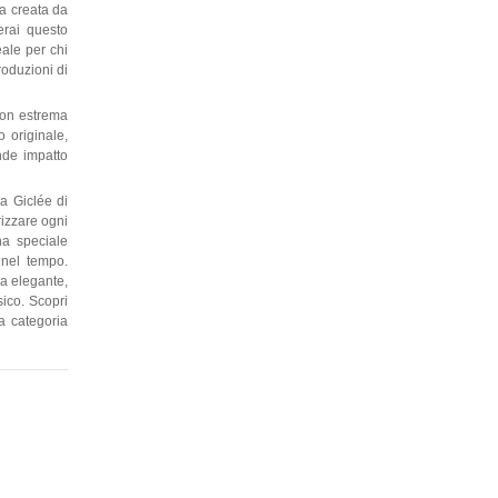
va creata da
erai questo
eale per chi
roduzioni di
con estrema
o originale,
ande impatto
a Giclée di
rizzare ogni
una speciale
 nel tempo.
la elegante,
sico. Scopri
la categoria