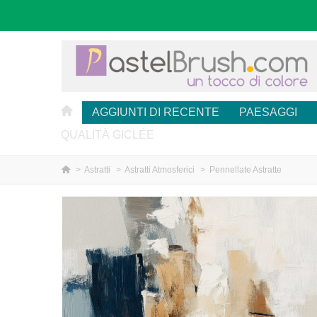
AGGIUNTI DI RECENTE
PAESAGGI
QUALITÀ GICLÉE
>
Astratti
>
Astratti Atmosferici
>
Pennellate Astratte