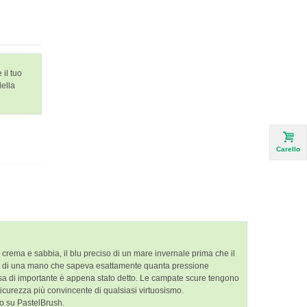
 il tuo
della
Carello
— crema e sabbia, il blu preciso di un mare invernale prima che il
segno di una mano che sapeva esattamente quanta pressione
lcosa di importante è appena stato detto. Le campate scure tengono
sicurezza più convincente di qualsiasi virtuosismo.
zio su PastelBrush.