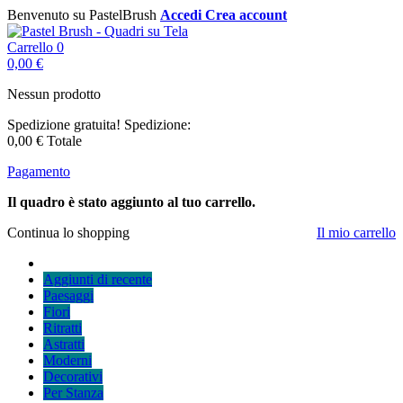
Benvenuto su PastelBrush
Accedi
Crea account
Carrello
0
0,00 €
Nessun prodotto
Spedizione gratuita!
Spedizione:
0,00 €
Totale
Pagamento
Il quadro è stato aggiunto al tuo carrello.
Continua lo shopping
Il mio carrello
Aggiunti di recente
Paesaggi
Fiori
Ritratti
Astratti
Moderni
Decorativi
Per Stanza