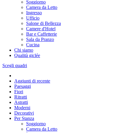
Soggiorno
Camera da Letto
Ingresso
Ufficio
Salone di Bellezza
Camere d'Hotel
Bar e Caffetterie
Sala da Pranzo
Cucina
Chi siamo
Qualità giclée
Scegli quadri
Aggiunti di recente
Paesaggi
Fiori
Ritratti
Astratti
Moderni
Decorativi
Per Stanza
Soggiorno
Camera da Letto