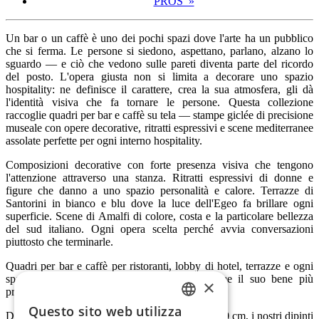
PROS »
Un bar o un caffè è uno dei pochi spazi dove l'arte ha un pubblico
che si ferma. Le persone si siedono, aspettano, parlano, alzano lo
sguardo — e ciò che vedono sulle pareti diventa parte del ricordo
del posto. L'opera giusta non si limita a decorare uno spazio
hospitality: ne definisce il carattere, crea la sua atmosfera, gli dà
l'identità visiva che fa tornare le persone. Questa collezione
raccoglie quadri per bar e caffè su tela — stampe giclée di precisione
museale con opere decorative, ritratti espressivi e scene mediterranee
assolate perfette per ogni interno hospitality.
Composizioni decorative con forte presenza visiva che tengono
l'attenzione attraverso una stanza. Ritratti espressivi di donne e
figure che danno a uno spazio personalità e calore. Terrazze di
Santorini in bianco e blu dove la luce dell'Egeo fa brillare ogni
superficie. Scene di Amalfi di colore, costa e la particolare bellezza
del sud italiano. Ogni opera scelta perché avvia conversazioni
piuttosto che terminarle.
Quadri per bar e caffè per ristoranti, lobby di hotel, terrazze e ogni
spazio hospitality che intende l'atmosfera come il suo bene più
×
prezioso.
Questo sito web utilizza
Disponibili anche in grandi formati fino a 90×120 cm, i nostri dipinti
ENGLISH