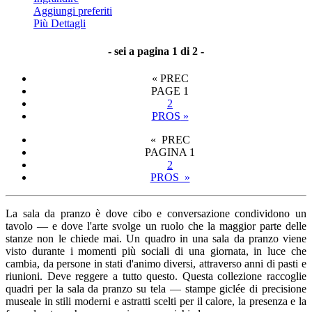
Aggiungi preferiti
Più Dettagli
- sei a pagina 1 di 2 -
«
PREC
PAGE
1
2
PROS
»
« PREC
PAGINA
1
2
PROS »
La sala da pranzo è dove cibo e conversazione condividono un
tavolo — e dove l'arte svolge un ruolo che la maggior parte delle
stanze non le chiede mai. Un quadro in una sala da pranzo viene
visto durante i momenti più sociali di una giornata, in luce che
cambia, da persone in stati d'animo diversi, attraverso anni di pasti e
riunioni. Deve reggere a tutto questo. Questa collezione raccoglie
quadri per la sala da pranzo su tela — stampe giclée di precisione
museale in stili moderni e astratti scelti per il calore, la presenza e la