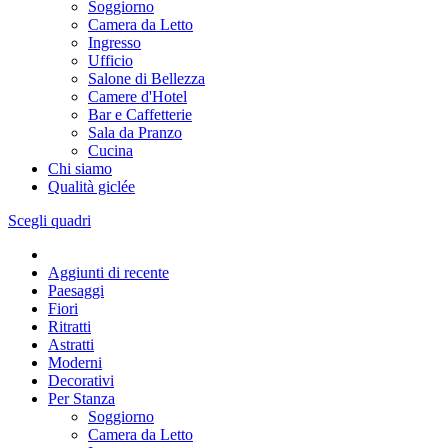
Soggiorno
Camera da Letto
Ingresso
Ufficio
Salone di Bellezza
Camere d'Hotel
Bar e Caffetterie
Sala da Pranzo
Cucina
Chi siamo
Qualità giclée
Scegli quadri
Aggiunti di recente
Paesaggi
Fiori
Ritratti
Astratti
Moderni
Decorativi
Per Stanza
Soggiorno
Camera da Letto