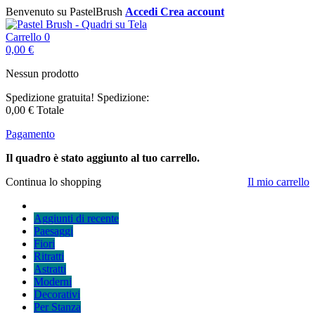
Benvenuto su PastelBrush
Accedi
Crea account
Carrello
0
0,00 €
Nessun prodotto
Spedizione gratuita!
Spedizione:
0,00 €
Totale
Pagamento
Il quadro è stato aggiunto al tuo carrello.
Continua lo shopping
Il mio carrello
Aggiunti di recente
Paesaggi
Fiori
Ritratti
Astratti
Moderni
Decorativi
Per Stanza