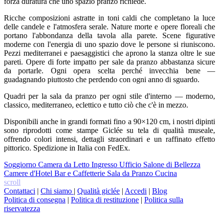
forza duratura che uno spazio pranzo richiede.
Ricche composizioni astratte in toni caldi che completano la luce
delle candele e l'atmosfera serale. Nature morte e opere floreali che
portano l'abbondanza della tavola alla parete. Scene figurative
moderne con l'energia di uno spazio dove le persone si riuniscono.
Pezzi mediterranei e paesaggistici che aprono la stanza oltre le sue
pareti. Opere di forte impatto per sale da pranzo abbastanza sicure
da portarle. Ogni opera scelta perché invecchia bene —
guadagnando piuttosto che perdendo con ogni anno di sguardo.
Quadri per la sala da pranzo per ogni stile d'interno — moderno,
classico, mediterraneo, eclettico e tutto ciò che c'è in mezzo.
Disponibili anche in grandi formati fino a 90×120 cm, i nostri dipinti
sono riprodotti come stampe Giclée su tela di qualità museale,
offrendo colori intensi, dettagli straordinari e un raffinato effetto
pittorico. Spedizione in Italia con FedEx.
Soggiorno
Camera da Letto
Ingresso
Ufficio
Salone di Bellezza
Camere d'Hotel
Bar e Caffetterie
Sala da Pranzo
Cucina
scroll
Contattaci
|
Chi siamo
|
Qualità giclée
|
Accedi
|
Blog
Politica di consegna
|
Politica di restituzione
|
Politica sulla
riservatezza