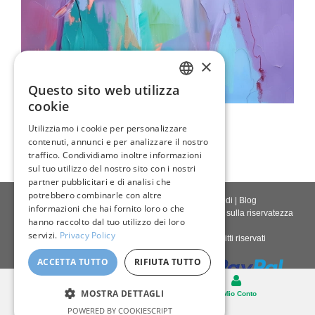
×
Questo sito web utilizza
ENGLISH
cookie
Vista Astratta Del Lago
ITALIAN
Utilizziamo i cookie per personalizzare
80,00 €
contenuti, annunci e per analizzare il nostro
GERMAN
traffico. Condividiamo inoltre informazioni
FRENCH
sul tuo utilizzo del nostro sito con i nostri
partner pubblicitari e di analisi che
SPANISH
potrebbero combinarle con altre
Contattaci
|
Chi siamo
|
Qualità giclée
|
Accedi
|
Blog
informazioni che hai fornito loro o che
Politica di consegna
|
Politica di restituzione
|
Politica sulla riservatezza
hanno raccolto dal tuo utilizzo dei loro
servizi.
Privacy Policy
Diritto d'autore © 2026
Pastel Brush
- Tutti i diritti riservati
ACCETTA TUTTO
RIFIUTA TUTTO
Desktop
MOSTRA DETTAGLI
Carello
Il Mio Conto
POWERED BY COOKIESCRIPT