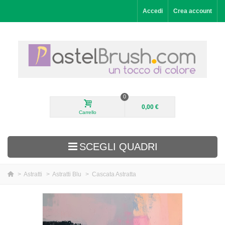
Accedi
Crea account
0
0,00 €
Carrello
SCEGLI QUADRI
>
Astratti
>
Astratti Blu
>
Cascata Astratta
Aggiunti di recente
Paesaggi