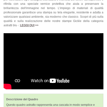
rifinita con una speciale vernice protettiva che aiuta a preservare la
brillantezza dell'immagine nel tempo. L'impiego di materiali di qualità
professionale garantisce una stampa su tela elegante, resistente e adatta a
valorizzare qualsiasi ambiente, sia moderno che classico. Scopri di più sulla
qualità e sulla realizzazione delle nostre stampe Giclée della categoria
astratti blu -:
LEGGI QUI
>>
Descrizione del Quadro
Questo quadro astratto rappresenta una cascata in modo semplice e