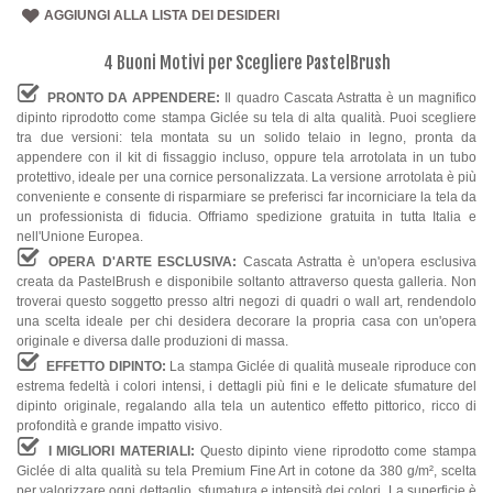
AGGIUNGI ALLA LISTA DEI DESIDERI
4 Buoni Motivi per Scegliere PastelBrush
PRONTO DA APPENDERE:
Il quadro Cascata Astratta è un magnifico
dipinto riprodotto come stampa Giclée su tela di alta qualità. Puoi scegliere
tra due versioni: tela montata su un solido telaio in legno, pronta da
appendere con il kit di fissaggio incluso, oppure tela arrotolata in un tubo
protettivo, ideale per una cornice personalizzata. La versione arrotolata è più
conveniente e consente di risparmiare se preferisci far incorniciare la tela da
un professionista di fiducia. Offriamo spedizione gratuita in tutta Italia e
nell'Unione Europea.
OPERA D'ARTE ESCLUSIVA:
Cascata Astratta è un'opera esclusiva
creata da PastelBrush e disponibile soltanto attraverso questa galleria. Non
troverai questo soggetto presso altri negozi di quadri o wall art, rendendolo
una scelta ideale per chi desidera decorare la propria casa con un'opera
originale e diversa dalle produzioni di massa.
EFFETTO DIPINTO:
La stampa Giclée di qualità museale riproduce con
estrema fedeltà i colori intensi, i dettagli più fini e le delicate sfumature del
dipinto originale, regalando alla tela un autentico effetto pittorico, ricco di
profondità e grande impatto visivo.
I MIGLIORI MATERIALI:
Questo dipinto viene riprodotto come stampa
Giclée di alta qualità su tela Premium Fine Art in cotone da 380 g/m², scelta
per valorizzare ogni dettaglio, sfumatura e intensità dei colori. La superficie è