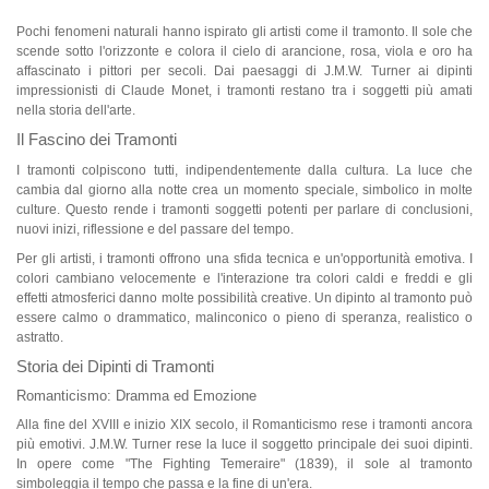
Astratti
Pochi fenomeni naturali hanno ispirato gli artisti come il tramonto. Il sole che
scende sotto l'orizzonte e colora il cielo di arancione, rosa, viola e oro ha
Moderni
affascinato i pittori per secoli. Dai paesaggi di J.M.W. Turner ai dipinti
impressionisti di Claude Monet, i tramonti restano tra i soggetti più amati
nella storia dell'arte.
Decorativi
Il Fascino dei Tramonti
Per Stanza
I tramonti colpiscono tutti, indipendentemente dalla cultura. La luce che
cambia dal giorno alla notte crea un momento speciale, simbolico in molte
culture. Questo rende i tramonti soggetti potenti per parlare di conclusioni,
nuovi inizi, riflessione e del passare del tempo.
Per gli artisti, i tramonti offrono una sfida tecnica e un'opportunità emotiva. I
colori cambiano velocemente e l'interazione tra colori caldi e freddi e gli
effetti atmosferici danno molte possibilità creative. Un dipinto al tramonto può
essere calmo o drammatico, malinconico o pieno di speranza, realistico o
astratto.
Storia dei Dipinti di Tramonti
Romanticismo: Dramma ed Emozione
Alla fine del XVIII e inizio XIX secolo, il Romanticismo rese i tramonti ancora
più emotivi. J.M.W. Turner rese la luce il soggetto principale dei suoi dipinti.
In opere come "The Fighting Temeraire" (1839), il sole al tramonto
simboleggia il tempo che passa e la fine di un'era.