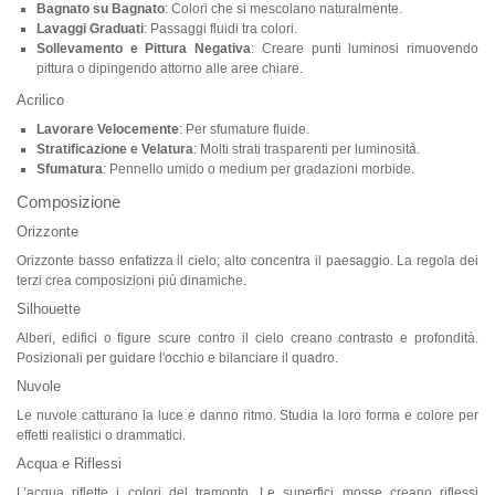
Bagnato su Bagnato
: Colori che si mescolano naturalmente.
Lavaggi Graduati
: Passaggi fluidi tra colori.
Sollevamento e Pittura Negativa
: Creare punti luminosi rimuovendo
pittura o dipingendo attorno alle aree chiare.
Acrilico
Lavorare Velocemente
: Per sfumature fluide.
Stratificazione e Velatura
: Molti strati trasparenti per luminosità.
Sfumatura
: Pennello umido o medium per gradazioni morbide.
Composizione
Orizzonte
Orizzonte basso enfatizza il cielo; alto concentra il paesaggio. La regola dei
terzi crea composizioni più dinamiche.
Silhouette
Alberi, edifici o figure scure contro il cielo creano contrasto e profondità.
Posizionali per guidare l'occhio e bilanciare il quadro.
Nuvole
Le nuvole catturano la luce e danno ritmo. Studia la loro forma e colore per
effetti realistici o drammatici.
Acqua e Riflessi
L’acqua riflette i colori del tramonto. Le superfici mosse creano riflessi