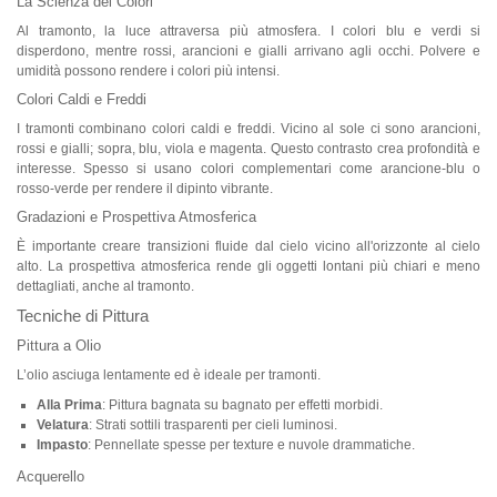
La Scienza dei Colori
Al tramonto, la luce attraversa più atmosfera. I colori blu e verdi si
disperdono, mentre rossi, arancioni e gialli arrivano agli occhi. Polvere e
umidità possono rendere i colori più intensi.
Colori Caldi e Freddi
I tramonti combinano colori caldi e freddi. Vicino al sole ci sono arancioni,
rossi e gialli; sopra, blu, viola e magenta. Questo contrasto crea profondità e
interesse. Spesso si usano colori complementari come arancione-blu o
rosso-verde per rendere il dipinto vibrante.
Gradazioni e Prospettiva Atmosferica
È importante creare transizioni fluide dal cielo vicino all'orizzonte al cielo
alto. La prospettiva atmosferica rende gli oggetti lontani più chiari e meno
dettagliati, anche al tramonto.
Tecniche di Pittura
Pittura a Olio
L’olio asciuga lentamente ed è ideale per tramonti.
Alla Prima
: Pittura bagnata su bagnato per effetti morbidi.
Velatura
: Strati sottili trasparenti per cieli luminosi.
Impasto
: Pennellate spesse per texture e nuvole drammatiche.
Acquerello