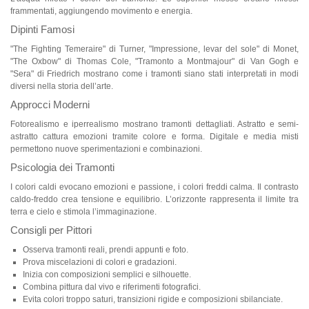
frammentati, aggiungendo movimento e energia.
Dipinti Famosi
"The Fighting Temeraire" di Turner, "Impressione, levar del sole" di Monet,
"The Oxbow" di Thomas Cole, "Tramonto a Montmajour" di Van Gogh e
"Sera" di Friedrich mostrano come i tramonti siano stati interpretati in modi
diversi nella storia dell’arte.
Approcci Moderni
Fotorealismo e iperrealismo mostrano tramonti dettagliati. Astratto e semi-
astratto cattura emozioni tramite colore e forma. Digitale e media misti
permettono nuove sperimentazioni e combinazioni.
Psicologia dei Tramonti
I colori caldi evocano emozioni e passione, i colori freddi calma. Il contrasto
caldo-freddo crea tensione e equilibrio. L’orizzonte rappresenta il limite tra
terra e cielo e stimola l’immaginazione.
Consigli per Pittori
Osserva tramonti reali, prendi appunti e foto.
Prova miscelazioni di colori e gradazioni.
Inizia con composizioni semplici e silhouette.
Combina pittura dal vivo e riferimenti fotografici.
Evita colori troppo saturi, transizioni rigide e composizioni sbilanciate.