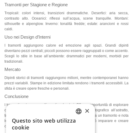
Tramonti per Stagione e Regione
Tropicali: colori intensi, transizioni drammatiche. Desertici: aria secca,
contrasto alto. Oceanici: riflessi sull’acqua, scene tranquille. Montani:
silhouette e alpenglow. Inverno: tonalità fredde; estate: arancioni e rossi
caldi.
Uso nei Design d’Interni
I tramonti aggiungono calore ed emozione agli spazi. Grandi dipinti
diventano pezzi centrali; piccoli possono essere raggruppati o come accento.
Scegli lo stile in base all’ambiente: drammatici per moderni, morbidi per
tradizionali.
Mercato
Dipinti storici di tramonti raggiungono milioni, mentre contemporanei hanno
prezzi variabili. Stampe in edizione limitata rendono i tramonti accessibili. La
sfida è creare opere fresche e personali.
Conclusione
I tramonti restano soggetti amati e duraturi. Offrono opportunità di esplorare
×
colore, tecnica e visione personale. Dal realismo fotografico all’astratto,
tradizionale o digitale, il tramonto ispira sempre. Osserva un tramonto e nota
Questo sito web utilizza
luci, colori e composizione: anche un principiante può imparare e creare
ENGLISH
cookie
opere belle e significative.
ITALIAN