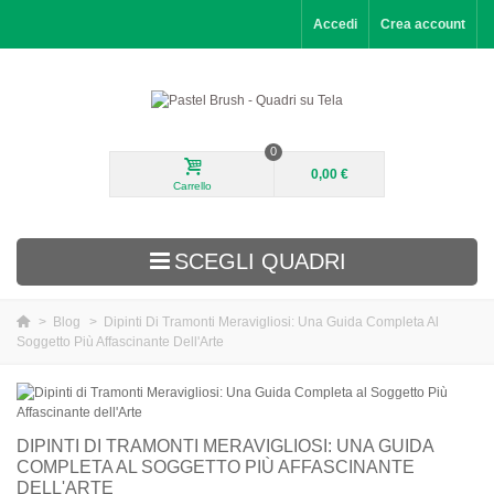
Accedi
Crea account
0
0,00 €
Carrello
SCEGLI QUADRI
>
Blog
>
Dipinti Di Tramonti Meravigliosi: Una Guida Completa Al
Soggetto Più Affascinante Dell'Arte
Aggiunti di recente
Paesaggi
Fiori
DIPINTI DI TRAMONTI MERAVIGLIOSI: UNA GUIDA
COMPLETA AL SOGGETTO PIÙ AFFASCINANTE
Ritratti
DELL'ARTE