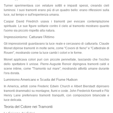
Turner sperimentava con velature sottili e impasti spessi, creando cieli
luminosi. I suoi tramonti erano più di un quadro bello: erano riflessioni sulla
luce, sul tempo e sull'esperienza umana.
Caspar David Friedrich usava i tramonti per evocare contemplazione
spirituale. Le sue figure solitarie contro il cielo al tramonto mostrano quanto
l'uomo sia piccolo rispetto alla natura.
Impressionismo: Catturare l'Attimo
Gli impressionisti guardavano la luce reale e cercavano di catturarla. Claude
Monet dipinse tramonti in molte serie, come "Covoni di fieno" e "Cattedrale di
Rouen", mostrando come la luce cambi i colori e le forme.
Monet applicava colori puri con piccole pennellate, lasciando che l'occhio
dello spettatore li unisse. Pierre-Auguste Renoir dipingeva tramonti caldi e
scene intime, come "Tramonto sul mare", mostrando attività umane durante
l'ora dorata.
Luminismo Americano e Scuola del Fiume Hudson
In America, artisti come Frederic Edwin Church e Albert Bierstadt dipinsero
tramonti drammatici su montagne, fiumi e coste. John Frederick Kensett e Fitz
Henry Lane preferivano tramonti tranquilli, con composizioni bilanciate e
luce delicata.
Teoria del Colore nei Tramonti