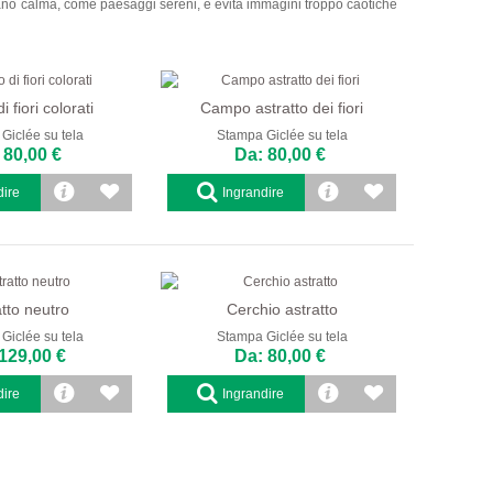
mettano calma, come paesaggi sereni, e evita immagini troppo caotiche
 fiori colorati
Campo astratto dei fiori
Giclée su tela
Stampa Giclée su tela
 80,00 €
Da: 80,00 €
dire
Ingrandire
atto neutro
Cerchio astratto
Giclée su tela
Stampa Giclée su tela
129,00 €
Da: 80,00 €
dire
Ingrandire