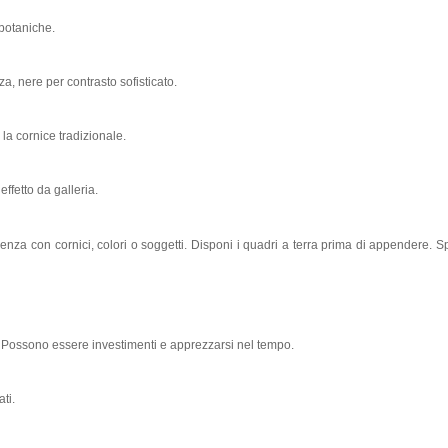
botaniche.
a, nere per contrasto sofisticato.
la cornice tradizionale.
fetto da galleria.
za con cornici, colori o soggetti. Disponi i quadri a terra prima di appendere. Spa
co. Possono essere investimenti e apprezzarsi nel tempo.
ti.