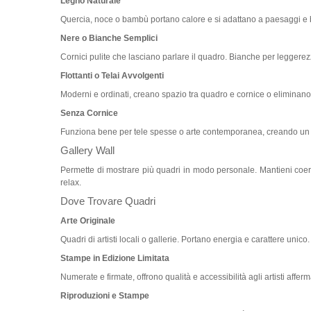
Legno Naturale
Quercia, noce o bambù portano calore e si adattano a paesaggi e 
Nere o Bianche Semplici
Cornici pulite che lasciano parlare il quadro. Bianche per leggerezz
Flottanti o Telai Avvolgenti
Moderni e ordinati, creano spazio tra quadro e cornice o eliminano 
Senza Cornice
Funziona bene per tele spesse o arte contemporanea, creando un ef
Gallery Wall
Permette di mostrare più quadri in modo personale. Mantieni coeren
relax.
Dove Trovare Quadri
Arte Originale
Quadri di artisti locali o gallerie. Portano energia e carattere uni
Stampe in Edizione Limitata
Numerate e firmate, offrono qualità e accessibilità agli artisti afferma
Riproduzioni e Stampe