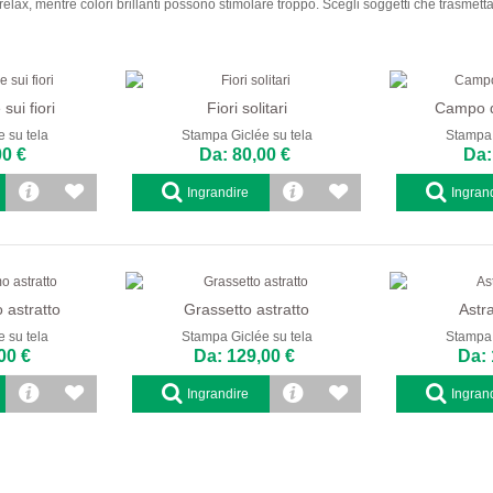
o il relax, mentre colori brillanti possono stimolare troppo. Scegli soggetti che tras
sui fiori
Fiori solitari
Campo di
 su tela
Stampa Giclée su tela
Stampa 
00 €
Da: 80,00 €
Da:
Ingrandire
Ingran
 astratto
Grassetto astratto
Astr
 su tela
Stampa Giclée su tela
Stampa 
00 €
Da: 129,00 €
Da: 
Ingrandire
Ingran