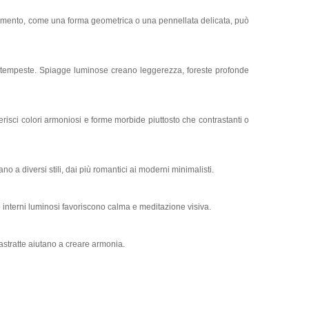
 elemento, come una forma geometrica o una pennellata delicata, può
o tempeste. Spiagge luminose creano leggerezza, foreste profonde
ferisci colori armoniosi e forme morbide piuttosto che contrastanti o
no a diversi stili, dai più romantici ai moderni minimalisti.
a o interni luminosi favoriscono calma e meditazione visiva.
 astratte aiutano a creare armonia.