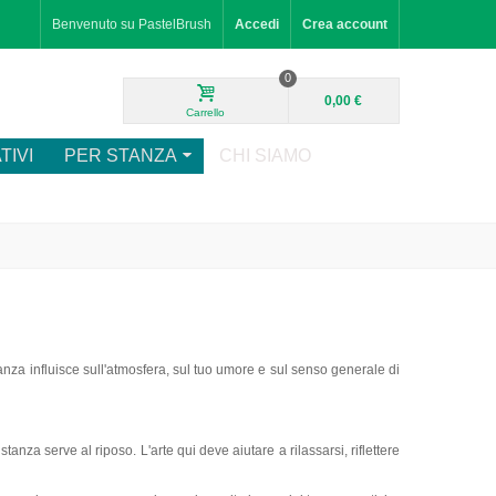
Benvenuto su PastelBrush
Accedi
Crea account
0
0,00 €
Carrello
TIVI
PER STANZA
CHI SIAMO
stanza influisce sull'atmosfera, sul tuo umore e sul senso generale di
nza serve al riposo. L'arte qui deve aiutare a rilassarsi, riflettere