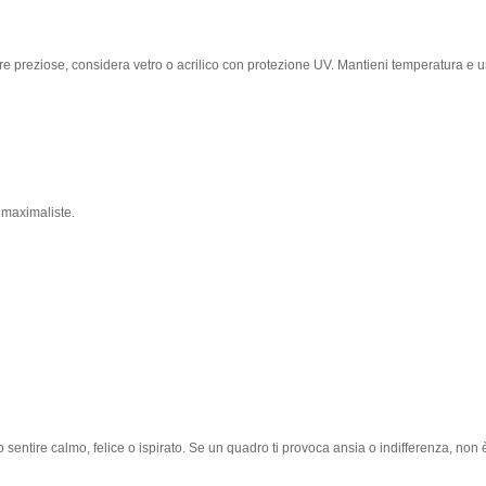
re preziose, considera vetro o acrilico con protezione UV. Mantieni temperatura e um
l maximaliste.
o sentire calmo, felice o ispirato. Se un quadro ti provoca ansia o indifferenza, non 