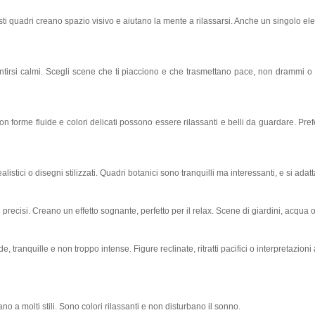
esti quadri creano spazio visivo e aiutano la mente a rilassarsi. Anche un singolo
entirsi calmi. Scegli scene che ti piacciono e che trasmettano pace, non drammi 
con forme fluide e colori delicati possono essere rilassanti e belli da guardare. Pre
istici o disegni stilizzati. Quadri botanici sono tranquilli ma interessanti, e si adatta
li precisi. Creano un effetto sognante, perfetto per il relax. Scene di giardini, acqu
ranquille e non troppo intense. Figure reclinate, ritratti pacifici o interpretazioni
ano a molti stili. Sono colori rilassanti e non disturbano il sonno.