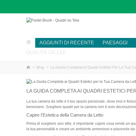
AGGIUNTI DI RECENTE
PAESAGGI
QUALITÀ GICLÉE
>
Blog
>
La Guida Completa Ai Quadri Estetici Per La Tua C
LA GUIDA COMPLETA AI QUADRI ESTETICI PE
La tua camera da letto è il tuo spazio personale, dove inizi e finisc
benessere. Scegliere quadri per la camera non è solo decorazione: 
Capire l'Estetica della Camera da Letto
Prima di scegliere uno stile, è importante capire cosa rende un quad
la tua personalità e creare un ambiente armonioso e piacevole da