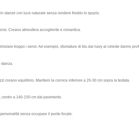
e in stanze con luce naturale senza rendere freddo lo spazio.
tensi. Creano atmosfera accogliente e romantica.
 stimolare troppo i sensi. Ad esempio, sfumature di blu dal navy al celeste danno p
 stanza.
zzi creano equilibrio. Mantieni la cornice inferiore a 20-30 cm sopra la testata.
, centro a 140-150 cm dal pavimento.
 personalità senza occupare il punto focale.