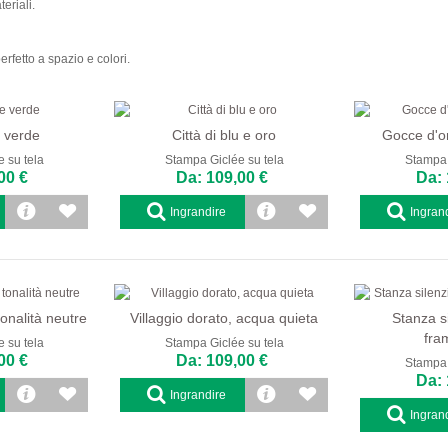
eriali.
fetto a spazio e colori.
e verde
Città di blu e oro
Gocce d'or
 su tela
Stampa Giclée su tela
Stampa 
00 €
Da: 109,00 €
Da: 
Ingrandire
Ingran
tonalità neutre
Villaggio dorato, acqua quieta
Stanza s
fra
 su tela
Stampa Giclée su tela
00 €
Da: 109,00 €
Stampa 
Da: 
Ingrandire
Ingran