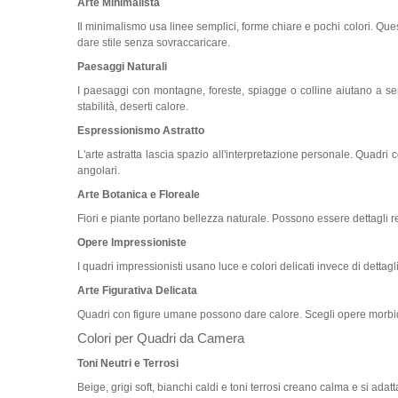
Arte Minimalista
Il minimalismo usa linee semplici, forme chiare e pochi colori. Qu
dare stile senza sovraccaricare.
Paesaggi Naturali
I paesaggi con montagne, foreste, spiagge o colline aiutano a s
stabilità, deserti calore.
Espressionismo Astratto
L'arte astratta lascia spazio all'interpretazione personale. Quadri 
angolari.
Arte Botanica e Floreale
Fiori e piante portano bellezza naturale. Possono essere dettagli real
Opere Impressioniste
I quadri impressionisti usano luce e colori delicati invece di dettag
Arte Figurativa Delicata
Quadri con figure umane possono dare calore. Scegli opere morbide, t
Colori per Quadri da Camera
Toni Neutri e Terrosi
Beige, grigi soft, bianchi caldi e toni terrosi creano calma e si adatt