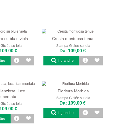
o su blu e viola
Cresta montuosa tenue
Giclée su tela
Stampa Giclée su tela
109,00 €
Da: 109,00 €
dire
Ingrandire
ilenziosa, luce
Fioritura Morbida
mmentata
Stampa Giclée su tela
Da: 109,00 €
Giclée su tela
109,00 €
Ingrandire
dire