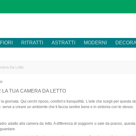
FIORI
RITRATTI
ASTRATTI
MODERNI
DECORA
amera Da Letto
R LA TUA CAMERA DA LETTO
i la giornata. Qui cerchi riposo, comfort e tranquillità. L'arte che scegli per questa 
serve a creare un ambiente che ti faccia sentire bene e in sintonia con te stesso.
ro adatto alla camera da letto. A differenza di soggiorni o sale da pranzo, questa sta
 guardare.