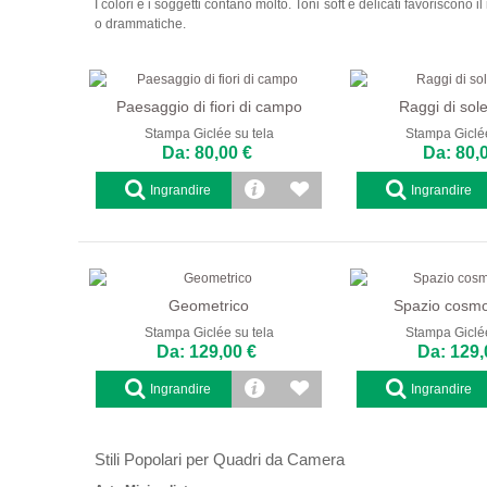
I colori e i soggetti contano molto. Toni soft e delicati favoriscon
o drammatiche.
Paesaggio di fiori di campo
Raggi di sole 
Stampa Giclée su tela
Stampa Giclée
Da: 80,00 €
Da: 80,
Ingrandire
Ingrandire
Geometrico
Spazio cosmo
Stampa Giclée su tela
Stampa Giclée
Da: 129,00 €
Da: 129,
Ingrandire
Ingrandire
Stili Popolari per Quadri da Camera