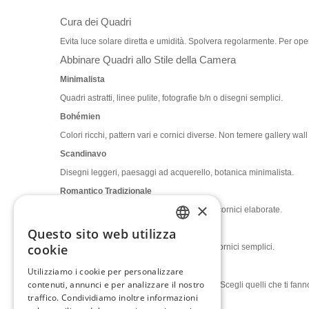
Cura dei Quadri
Evita luce solare diretta e umidità. Spolvera regolarmente. Per ope
Abbinare Quadri allo Stile della Camera
Minimalista
Quadri astratti, linee pulite, fotografie b/n o disegni semplici.
Bohémien
Colori ricchi, pattern vari e cornici diverse. Non temere gallery wal
Scandinavo
Disegni leggeri, paesaggi ad acquerello, botanica minimalista.
Romantico Tradizionale
×
Floreali soft, impressionismo, paesaggi in cornici elaborate.
Moderno Industriale
Questo sito web utilizza
ENGLISH
cookie
Astratto audace, fotografia architettonica, cornici semplici.
ITALIAN
Impatto Emotivo
Utilizziamo i cookie per personalizzare
contenuti, annunci e per analizzare il nostro
GERMAN
Quadri giusti influenzano il tuo benessere. Scegli quelli che ti fann
traffico. Condividiamo inoltre informazioni
Conclusione
FRENCH