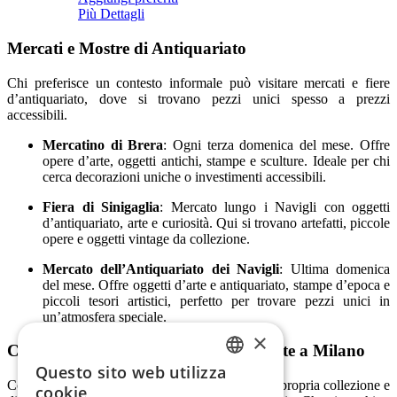
Più Dettagli
Mercati e Mostre di Antiquariato
Chi preferisce un contesto informale può visitare mercati e fiere
d’antiquariato, dove si trovano pezzi unici spesso a prezzi
accessibili.
Mercatino di Brera
: Ogni terza domenica del mese. Offre
opere d’arte, oggetti antichi, stampe e sculture. Ideale per chi
cerca decorazioni uniche o investimenti accessibili.
Fiera di Sinigaglia
: Mercato lungo i Navigli con oggetti
d’antiquariato, arte e curiosità. Qui si trovano artefatti, piccole
opere e oggetti vintage da collezione.
Mercato dell’Antiquariato dei Navigli
: Ultima domenica
del mese. Offre oggetti d’arte e antiquariato, stampe d’epoca e
piccoli tesori artistici, perfetto per trovare pezzi unici in
un’atmosfera speciale.
×
Conclusione: Scoprire e Acquistare Arte a Milano
Questo sito web utilizza
ENGLISH
Comprare arte a Milano permette di arricchire la propria collezione e
cookie