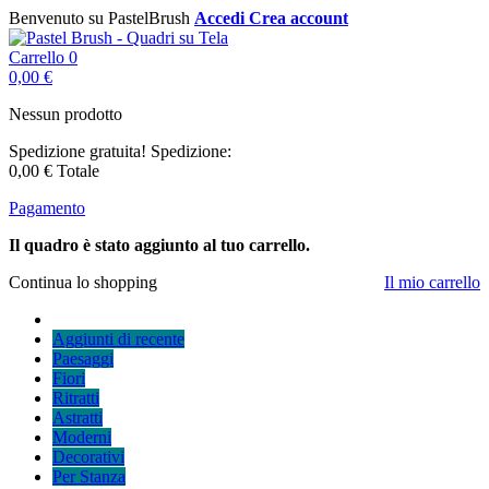
Benvenuto su PastelBrush
Accedi
Crea account
Carrello
0
0,00 €
Nessun prodotto
Spedizione gratuita!
Spedizione:
0,00 €
Totale
Pagamento
Il quadro è stato aggiunto al tuo carrello.
Continua lo shopping
Il mio carrello
Aggiunti di recente
Paesaggi
Fiori
Ritratti
Astratti
Moderni
Decorativi
Per Stanza