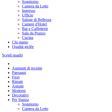
Soggiorno
Camera da Letto
Ingresso
Ufficio
Salone di Bellezza
Camere d'Hotel
Bar e Caffetterie
Sala da Pranzo
Cucina
Chi siamo
Qualità giclée
Scegli quadri
Aggiunti di recente
Paesaggi
Fiori
Ritratti
Astratti
Moderni
Decorativi
Per Stanza
Soggiorno
Camera da Letto