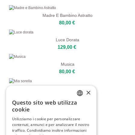
Madre E Bambino Astratto
80,00 €
Luce Dorata
129,00 €
Musica
80,00 €
Mia Sorella
×
80,00 €
Questo sito web utilizza
ENGLISH
cookie
Paesaggio Astratto Grigio
ITALIAN
Utilizziamo i cookie per personalizzare
109,00 €
contenuti, annunci e per analizzare il nostro
GERMAN
traffico. Condividiamo inoltre informazioni
FRENCH