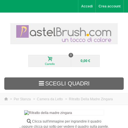
Accedi
Crea account
0
0,00 €
Carrello
SCEGLI QUADRI
>
Per Stanza
>
Camera da Letto
>
Ritratto Della Madre Zingara
Aggiunti di recente
Paesaggi
Clicca sull'immagine per ingrandire il quadro
...oppure clicca qui sotto per vedere il quadro sulla parete.