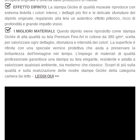
un'opera originale e diversa dalle produzioni di massa.
EFFETTO DIPINTO:
La stampa Giclée di qualità museale riproduce con
estrema fedeltà i colori intensi, i dettagli più fini e le delicate sfumature del
dipinto originale, regalando alla tela un autentico effetto pittorico, ricco di
profondità e grande impatto visivo.
I MIGLIORI MATERIALI:
Questo dipinto viene riprodotto come stampa
Giclée di alta qualità su tela Premium Fine Art in cotone da 380 g/m², scelta
per valorizzare ogni dettaglio, sfumatura e intensità dei colori. La superficie è
rifinita con una speciale vernice protettiva che aiuta a preservare la
brillantezza dell'immagine nel tempo. L'impiego di materiali di qualità
professionale garantisce una stampa su tela elegante, resistente e adatta a
valorizzare qualsiasi ambiente, sia moderno che classico. Scopri di più sulla
qualità e sulla realizzazione delle nostre stampe Giclée della categoria
camera da letto -:
LEGGI QUI
>>