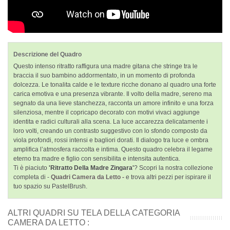
Descrizione del Quadro
Questo intenso ritratto raffigura una madre gitana che stringe tra le
braccia il suo bambino addormentato, in un momento di profonda
dolcezza. Le tonalita calde e le texture ricche donano al quadro una forte
carica emotiva e una presenza vibrante. Il volto della madre, sereno ma
segnato da una lieve stanchezza, racconta un amore infinito e una forza
silenziosa, mentre il copricapo decorato con motivi vivaci aggiunge
identita e radici culturali alla scena. La luce accarezza delicatamente i
loro volti, creando un contrasto suggestivo con lo sfondo composto da
viola profondi, rossi intensi e bagliori dorati. Il dialogo tra luce e ombra
amplifica l’atmosfera raccolta e intima. Questo quadro celebra il legame
eterno tra madre e figlio con sensibilita e intensita autentica.
Ti è piaciuto
'Ritratto Della Madre Zingara'
? Scopri la nostra collezione
completa di -
Quadri Camera da Letto -
e trova altri pezzi per ispirare il
tuo spazio su PastelBrush.
ALTRI QUADRI SU TELA DELLA CATEGORIA
CAMERA DA LETTO :