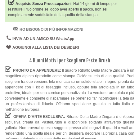
Acquisto Senza Preoccupazioni
: Hai 14 giorni di tempo per
restituire il tuo ordine se, dopo aver aperto il pacco, non sei
completamente soddisfatto della qualità della stampa.
HO BISOGNO DI PIÙ INFORMAZIONI
INVIA AD UN AMICO SU WhatsApp
AGGIUNGI ALLA LISTA DEI DESIDERI
4 Buoni Motivi per Scegliere PastelBrush
PRONTO DA APPENDERE:
Il quadro Ritratto Della Madre Zingara è un
magnifico dipinto riprodotto come stampa Giclée su tela di alta qualità. Puoi
scegliere tra due versioni: tela montata su un solido telaio in legno, pronta da
appendere con il kit di fissaggio incluso, oppure tela arrotolata in un tubo
protettivo, ideale per una cornice personalizzata. La versione arrotolata è più
conveniente e consente di risparmiare se preferisci far incorniciare la tela da
un professionista di fiducia. Offriamo spedizione gratuita in tutta Italia e
nell'Unione Europea.
OPERA D'ARTE ESCLUSIVA:
Ritratto Della Madre Zingara è un'opera
esclusiva creata da PastelBrush e disponibile soltanto attraverso questa
galleria. Non troverai questo soggetto presso altri negozi di quadri o wall art,
rendendolo una scelta ideale per chi desidera decorare la propria casa con