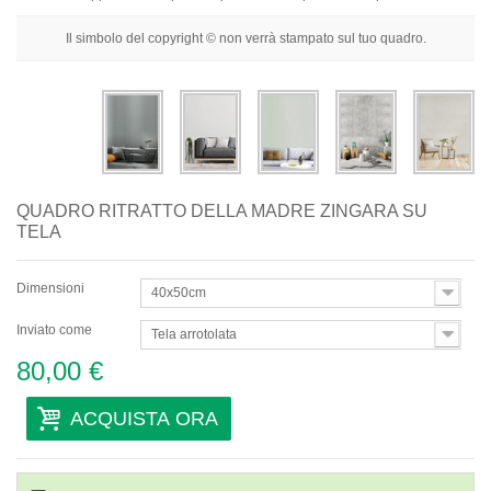
Fiori
Il simbolo del copyright © non verrà stampato sul tuo quadro.
Ritratti
Astratti
Moderni
Decorativi
QUADRO RITRATTO DELLA MADRE ZINGARA SU
Per Stanza
TELA
Dimensioni
40x50cm
Inviato come
Tela arrotolata
80,00 €
ACQUISTA ORA