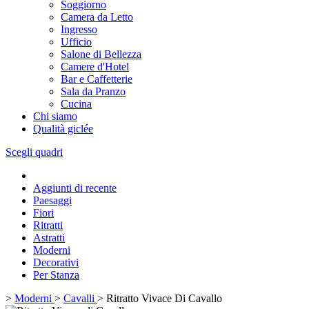
Soggiorno
Camera da Letto
Ingresso
Ufficio
Salone di Bellezza
Camere d'Hotel
Bar e Caffetterie
Sala da Pranzo
Cucina
Chi siamo
Qualità giclée
Scegli quadri
Aggiunti di recente
Paesaggi
Fiori
Ritratti
Astratti
Moderni
Decorativi
Per Stanza
>
Moderni
>
Cavalli
>
Ritratto Vivace Di Cavallo