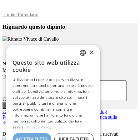
Trimite formularul
Riguardo questo dipinto
×
Ritratto Vivace Di Cavallo
Questo sito web utilizza
Nome
ENGLISH
cookie
Mail
ITALIAN
Telefono
Utilizziamo i cookie per personalizzare
contenuti, annunci e per analizzare il nostro
GERMAN
traffico. Condividiamo inoltre informazioni
FRENCH
sul tuo utilizzo del nostro sito con i nostri
Commenti o domande
partner pubblicitari e di analisi che
SPANISH
potrebbero combinarle con altre
Contattaci
|
Chi siamo
|
Qualità giclée
|
Accedi
|
Blog
informazioni che hai fornito loro o che
Politica di consegna
|
Politica di restituzione
|
Politica sulla
hanno raccolto dal tuo utilizzo dei loro
riservatezza
servizi.
Privacy Policy
Diritto d'autore © 2026
Pastel Brush
- Tutti i diritti riservati
ACCETTA TUTTO
RIFIUTA TUTTO