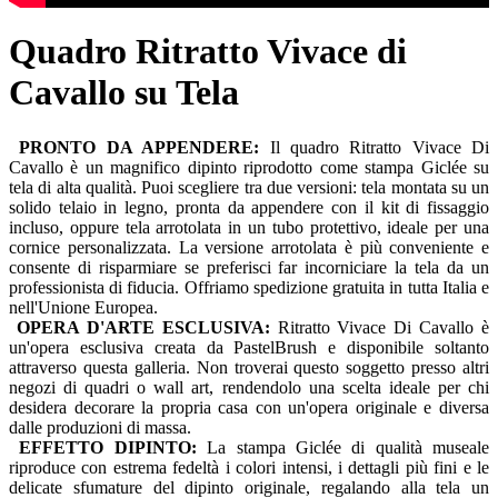
Quadro Ritratto Vivace di
Cavallo su Tela
PRONTO DA APPENDERE:
Il quadro Ritratto Vivace Di
Cavallo è un magnifico dipinto riprodotto come stampa Giclée su
tela di alta qualità. Puoi scegliere tra due versioni: tela montata su un
solido telaio in legno, pronta da appendere con il kit di fissaggio
incluso, oppure tela arrotolata in un tubo protettivo, ideale per una
cornice personalizzata. La versione arrotolata è più conveniente e
consente di risparmiare se preferisci far incorniciare la tela da un
professionista di fiducia. Offriamo spedizione gratuita in tutta Italia e
nell'Unione Europea.
OPERA D'ARTE ESCLUSIVA:
Ritratto Vivace Di Cavallo è
un'opera esclusiva creata da PastelBrush e disponibile soltanto
attraverso questa galleria. Non troverai questo soggetto presso altri
negozi di quadri o wall art, rendendolo una scelta ideale per chi
desidera decorare la propria casa con un'opera originale e diversa
dalle produzioni di massa.
EFFETTO DIPINTO:
La stampa Giclée di qualità museale
riproduce con estrema fedeltà i colori intensi, i dettagli più fini e le
delicate sfumature del dipinto originale, regalando alla tela un