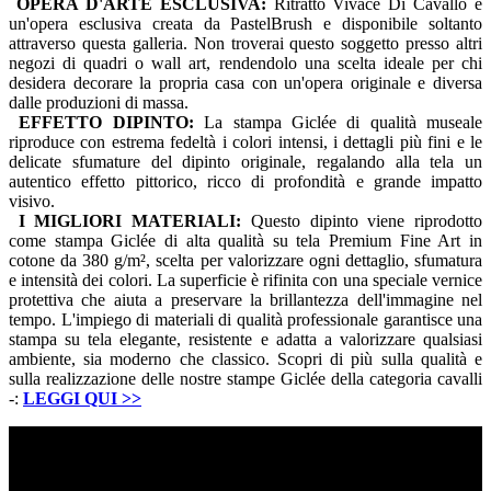
OPERA D'ARTE ESCLUSIVA:
Ritratto Vivace Di Cavallo è
un'opera esclusiva creata da PastelBrush e disponibile soltanto
attraverso questa galleria. Non troverai questo soggetto presso altri
negozi di quadri o wall art, rendendolo una scelta ideale per chi
desidera decorare la propria casa con un'opera originale e diversa
dalle produzioni di massa.
EFFETTO DIPINTO:
La stampa Giclée di qualità museale
riproduce con estrema fedeltà i colori intensi, i dettagli più fini e le
delicate sfumature del dipinto originale, regalando alla tela un
autentico effetto pittorico, ricco di profondità e grande impatto
visivo.
I MIGLIORI MATERIALI:
Questo dipinto viene riprodotto
come stampa Giclée di alta qualità su tela Premium Fine Art in
cotone da 380 g/m², scelta per valorizzare ogni dettaglio, sfumatura
e intensità dei colori. La superficie è rifinita con una speciale vernice
protettiva che aiuta a preservare la brillantezza dell'immagine nel
tempo. L'impiego di materiali di qualità professionale garantisce una
stampa su tela elegante, resistente e adatta a valorizzare qualsiasi
ambiente, sia moderno che classico. Scopri di più sulla qualità e
sulla realizzazione delle nostre stampe Giclée della categoria cavalli
-:
LEGGI QUI
>>