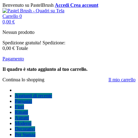
Benvenuto su PastelBrush
Accedi
Crea account
Carrello
0
0,00 €
Nessun prodotto
Spedizione gratuita!
Spedizione:
0,00 €
Totale
Pagamento
Il quadro è stato aggiunto al tuo carrello.
Continua lo shopping
Il mio carrello
Aggiunti di recente
Paesaggi
Fiori
Ritratti
Astratti
Moderni
Decorativi
Per Stanza