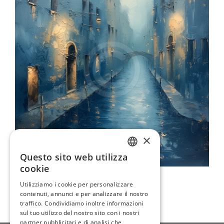
×
Questo sito web utilizza
ENGLISH
cookie
Notte A Venezia
ITALIAN
Utilizziamo i cookie per personalizzare
129,00 €
contenuti, annunci e per analizzare il nostro
GERMAN
traffico. Condividiamo inoltre informazioni
FRENCH
sul tuo utilizzo del nostro sito con i nostri
partner pubblicitari e di analisi che