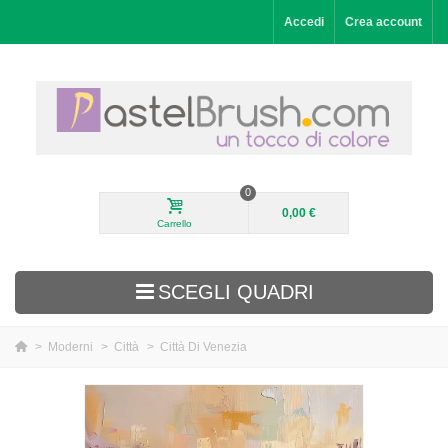
Accedi
Crea account
0
0,00 €
Carrello
SCEGLI QUADRI
>
Moderni
>
Città
>
Città Di Venezia
Aggiunti di recente
Paesaggi