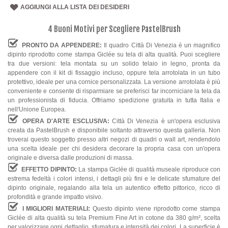
AGGIUNGI ALLA LISTA DEI DESIDERI
4 Buoni Motivi per Scegliere PastelBrush
PRONTO DA APPENDERE:
Il quadro Città Di Venezia è un magnifico
dipinto riprodotto come stampa Giclée su tela di alta qualità. Puoi scegliere
tra due versioni: tela montata su un solido telaio in legno, pronta da
appendere con il kit di fissaggio incluso, oppure tela arrotolata in un tubo
protettivo, ideale per una cornice personalizzata. La versione arrotolata è più
conveniente e consente di risparmiare se preferisci far incorniciare la tela da
un professionista di fiducia. Offriamo spedizione gratuita in tutta Italia e
nell'Unione Europea.
OPERA D'ARTE ESCLUSIVA:
Città Di Venezia è un'opera esclusiva
creata da PastelBrush e disponibile soltanto attraverso questa galleria. Non
troverai questo soggetto presso altri negozi di quadri o wall art, rendendolo
una scelta ideale per chi desidera decorare la propria casa con un'opera
originale e diversa dalle produzioni di massa.
EFFETTO DIPINTO:
La stampa Giclée di qualità museale riproduce con
estrema fedeltà i colori intensi, i dettagli più fini e le delicate sfumature del
dipinto originale, regalando alla tela un autentico effetto pittorico, ricco di
profondità e grande impatto visivo.
I MIGLIORI MATERIALI:
Questo dipinto viene riprodotto come stampa
Giclée di alta qualità su tela Premium Fine Art in cotone da 380 g/m², scelta
per valorizzare ogni dettaglio, sfumatura e intensità dei colori. La superficie è