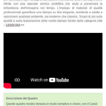
rifinita con una speciale vernice protettiva che aiuta a preservare la
brillantezza dell'immagine nel tempo. L'impiego di materiali di qualità
professionale garantisce una stampa su tela elegante, resistente e adatta a
valorizzare qualsiasi ambiente, sia moderno che classico. Scopri di più sulla
qualità e sulla realizzazione delle nostre stampe Giclée della categoria città
-:
LEGGI QUI
>>
Descrizione del Quadro
Questo quadro mostra Venezia in modo semplice e chiaro, con il Canal