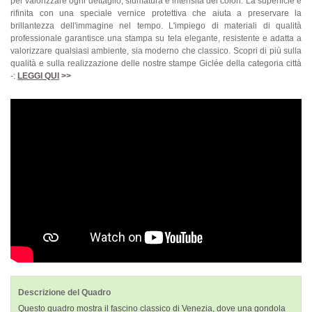
per valorizzare ogni dettaglio, sfumatura e intensità dei colori. La superficie è
rifinita con una speciale vernice protettiva che aiuta a preservare la
brillantezza dell'immagine nel tempo. L'impiego di materiali di qualità
professionale garantisce una stampa su tela elegante, resistente e adatta a
valorizzare qualsiasi ambiente, sia moderno che classico. Scopri di più sulla
qualità e sulla realizzazione delle nostre stampe Giclée della categoria città
-:
LEGGI QUI
>>
Descrizione del Quadro
Questo quadro mostra il fascino classico di Venezia, dove una gondola