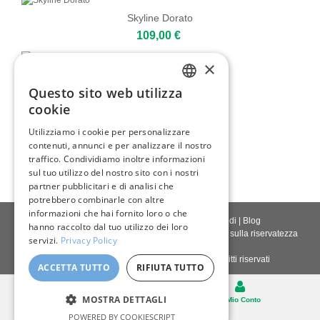
Skyline Dorato
109,00 €
×
Gondola Veneziana
Questo sito web utilizza
80,00 €
ENGLISH
cookie
ITALIAN
Utilizziamo i cookie per personalizzare
Bella Grecia
contenuti, annunci e per analizzare il nostro
GERMAN
80,00 €
traffico. Condividiamo inoltre informazioni
FRENCH
sul tuo utilizzo del nostro sito con i nostri
partner pubblicitari e di analisi che
SPANISH
potrebbero combinarle con altre
informazioni che hai fornito loro o che
Contattaci
|
Chi siamo
|
Qualità giclée
|
Accedi
|
Blog
hanno raccolto dal tuo utilizzo dei loro
Politica di consegna
|
Politica di restituzione
|
Politica sulla riservatezza
servizi.
Privacy Policy
Diritto d'autore © 2026
Pastel Brush
- Tutti i diritti riservati
ACCETTA TUTTO
RIFIUTA TUTTO
Desktop
MOSTRA DETTAGLI
Carello
Il Mio Conto
POWERED BY COOKIESCRIPT