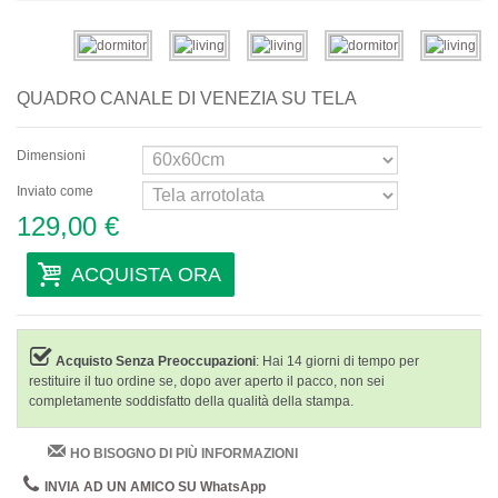
Astratti
Moderni
QUADRO CANALE DI VENEZIA SU TELA
Decorativi
Dimensioni
Per Stanza
Inviato come
Soggiorno
129,00 €
Camera da Letto
ACQUISTA ORA
Ingresso
Ufficio
Acquisto Senza Preoccupazioni
: Hai 14 giorni di tempo per
Salone di Bellezza
restituire il tuo ordine se, dopo aver aperto il pacco, non sei
completamente soddisfatto della qualità della stampa.
Camere d'Hotel
HO BISOGNO DI PIÙ INFORMAZIONI
Bar e Caffetterie
INVIA AD UN AMICO SU WhatsApp