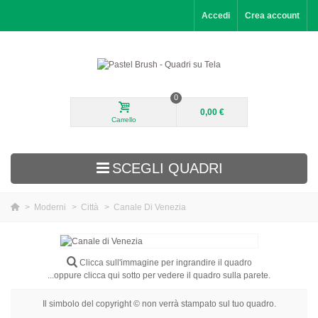
Accedi
Crea account
0
0,00 €
Carrello
SCEGLI QUADRI
>
Moderni
>
Città
>
Canale Di Venezia
Aggiunti di recente
Paesaggi
Clicca sull'immagine per ingrandire il quadro
...oppure clicca qui sotto per vedere il quadro sulla parete.
Fiori
Il simbolo del copyright © non verrà stampato sul tuo quadro.
Ritratti