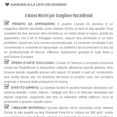
Sala da Pranzo
AGGIUNGI ALLA LISTA DEI DESIDERI
Cucina
4 Buoni Motivi per Scegliere PastelBrush
PRONTO DA APPENDERE:
Il quadro Canale Di Venezia è un
magnifico dipinto riprodotto come stampa Giclée su tela di alta qualità. Puoi
scegliere tra due versioni: tela montata su un solido telaio in legno, pronta da
appendere con il kit di fissaggio incluso, oppure tela arrotolata in un tubo
protettivo, ideale per una cornice personalizzata. La versione arrotolata è più
conveniente e consente di risparmiare se preferisci far incorniciare la tela da
un professionista di fiducia. Offriamo spedizione gratuita in tutta Italia e
nell'Unione Europea.
OPERA D'ARTE ESCLUSIVA:
Canale Di Venezia è un'opera esclusiva
creata da PastelBrush e disponibile soltanto attraverso questa galleria. Non
troverai questo soggetto presso altri negozi di quadri o wall art, rendendolo
una scelta ideale per chi desidera decorare la propria casa con un'opera
originale e diversa dalle produzioni di massa.
EFFETTO DIPINTO:
La stampa Giclée di qualità museale riproduce con
estrema fedeltà i colori intensi, i dettagli più fini e le delicate sfumature del
dipinto originale, regalando alla tela un autentico effetto pittorico, ricco di
profondità e grande impatto visivo.
I MIGLIORI MATERIALI:
Questo dipinto viene riprodotto come stampa
Giclée di alta qualità su tela Premium Fine Art in cotone da 380 g/m², scelta