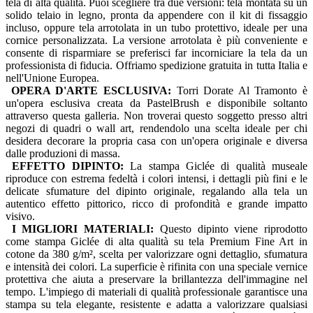
tela di alta qualità. Puoi scegliere tra due versioni: tela montata su un
solido telaio in legno, pronta da appendere con il kit di fissaggio
incluso, oppure tela arrotolata in un tubo protettivo, ideale per una
cornice personalizzata. La versione arrotolata è più conveniente e
consente di risparmiare se preferisci far incorniciare la tela da un
professionista di fiducia. Offriamo spedizione gratuita in tutta Italia e
nell'Unione Europea.
OPERA D'ARTE ESCLUSIVA:
Torri Dorate Al Tramonto è
un'opera esclusiva creata da PastelBrush e disponibile soltanto
attraverso questa galleria. Non troverai questo soggetto presso altri
negozi di quadri o wall art, rendendolo una scelta ideale per chi
desidera decorare la propria casa con un'opera originale e diversa
dalle produzioni di massa.
EFFETTO DIPINTO:
La stampa Giclée di qualità museale
riproduce con estrema fedeltà i colori intensi, i dettagli più fini e le
delicate sfumature del dipinto originale, regalando alla tela un
autentico effetto pittorico, ricco di profondità e grande impatto
visivo.
I MIGLIORI MATERIALI:
Questo dipinto viene riprodotto
come stampa Giclée di alta qualità su tela Premium Fine Art in
cotone da 380 g/m², scelta per valorizzare ogni dettaglio, sfumatura
e intensità dei colori. La superficie è rifinita con una speciale vernice
protettiva che aiuta a preservare la brillantezza dell'immagine nel
tempo. L'impiego di materiali di qualità professionale garantisce una
stampa su tela elegante, resistente e adatta a valorizzare qualsiasi