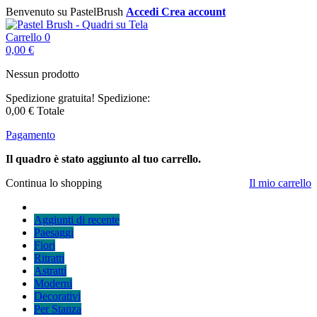
Benvenuto su PastelBrush
Accedi
Crea account
Carrello
0
0,00 €
Nessun prodotto
Spedizione gratuita!
Spedizione:
0,00 €
Totale
Pagamento
Il quadro è stato aggiunto al tuo carrello.
Continua lo shopping
Il mio carrello
Aggiunti di recente
Paesaggi
Fiori
Ritratti
Astratti
Moderni
Decorativi
Per Stanza