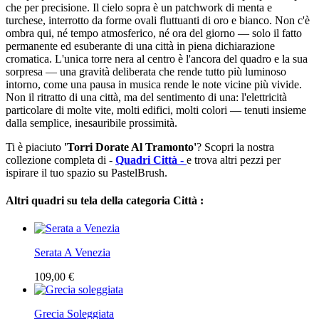
che per precisione. Il cielo sopra è un patchwork di menta e
turchese, interrotto da forme ovali fluttuanti di oro e bianco. Non c'è
ombra qui, né tempo atmosferico, né ora del giorno — solo il fatto
permanente ed esuberante di una città in piena dichiarazione
cromatica. L'unica torre nera al centro è l'ancora del quadro e la sua
sorpresa — una gravità deliberata che rende tutto più luminoso
intorno, come una pausa in musica rende le note vicine più vivide.
Non il ritratto di una città, ma del sentimento di una: l'elettricità
particolare di molte vite, molti edifici, molti colori — tenuti insieme
dalla semplice, inesauribile prossimità.
Ti è piaciuto
'Torri Dorate Al Tramonto'
? Scopri la nostra
collezione completa di -
Quadri Città -
e trova altri pezzi per
ispirare il tuo spazio su PastelBrush.
Altri quadri su tela della categoria Città :
Serata A Venezia
109,00 €
Grecia Soleggiata