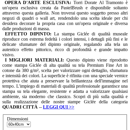
OPERA D'ARTE ESCLUSIVA:
Torri Dorate Al Tramonto è
un'opera esclusiva creata da PastelBrush e disponibile soltanto
attraverso questa galleria. Non troverai questo soggetto presso altri
negozi di quadri o wall art, rendendolo una scelta ideale per chi
desidera decorare la propria casa con un'opera originale e diversa
dalle produzioni di massa.
EFFETTO DIPINTO:
La stampa Giclée di qualità museale
riproduce con estrema fedeltà i colori intensi, i dettagli più fini e le
delicate sfumature del dipinto originale, regalando alla tela un
autentico effetto pittorico, ricco di profondità e grande impatto
visivo.
I MIGLIORI MATERIALI:
Questo dipinto viene riprodotto
come stampa Giclée di alta qualità su tela Premium Fine Art in
cotone da 380 g/m², scelta per valorizzare ogni dettaglio, sfumatura
e intensità dei colori. La superficie è rifinita con una speciale vernice
protettiva che aiuta a preservare la brillantezza dell'immagine nel
tempo. L'impiego di materiali di qualità professionale garantisce una
stampa su tela elegante, resistente e adatta a valorizzare qualsiasi
ambiente, sia moderno che classico. Scopri di più sulla qualità e
sulla realizzazione delle nostre stampe Giclée della categoria
QUADRI
CITTÀ
--
LEGGI QUI
>>
Dimensioni