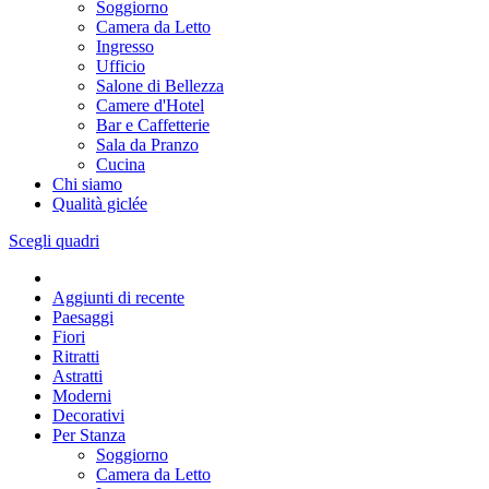
Soggiorno
Camera da Letto
Ingresso
Ufficio
Salone di Bellezza
Camere d'Hotel
Bar e Caffetterie
Sala da Pranzo
Cucina
Chi siamo
Qualità giclée
Scegli quadri
Aggiunti di recente
Paesaggi
Fiori
Ritratti
Astratti
Moderni
Decorativi
Per Stanza
Soggiorno
Camera da Letto