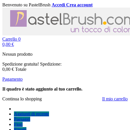
Benvenuto su PastelBrush
Accedi
Crea account
Carrello
0
0,00 €
Nessun prodotto
Spedizione gratuita!
Spedizione:
0,00 €
Totale
Pagamento
Il quadro è stato aggiunto al tuo carrello.
Continua lo shopping
Il mio carrello
Aggiunti di recente
Paesaggi
Fiori
Ritratti