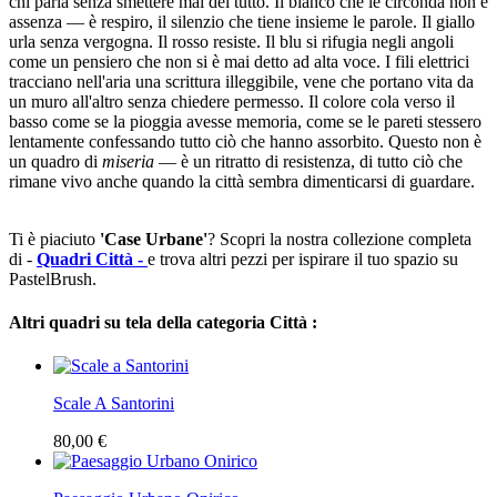
chi parla senza smettere mai del tutto. Il bianco che le circonda non è
assenza — è respiro, il silenzio che tiene insieme le parole. Il giallo
urla senza vergogna. Il rosso resiste. Il blu si rifugia negli angoli
come un pensiero che non si è mai detto ad alta voce. I fili elettrici
tracciano nell'aria una scrittura illeggibile, vene che portano vita da
un muro all'altro senza chiedere permesso. Il colore cola verso il
basso come se la pioggia avesse memoria, come se le pareti stessero
lentamente confessando tutto ciò che hanno assorbito. Questo non è
un quadro di
miseria
— è un ritratto di resistenza, di tutto ciò che
rimane vivo anche quando la città sembra dimenticarsi di guardare.
Ti è piaciuto
'Case Urbane'
? Scopri la nostra collezione completa
di -
Quadri Città -
e trova altri pezzi per ispirare il tuo spazio su
PastelBrush.
Altri quadri su tela della categoria Città :
Scale A Santorini
80,00 €