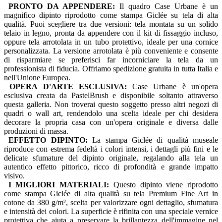
PRONTO DA APPENDERE:
Il quadro Case Urbane è un
magnifico dipinto riprodotto come stampa Giclée su tela di alta
qualità. Puoi scegliere tra due versioni: tela montata su un solido
telaio in legno, pronta da appendere con il kit di fissaggio incluso,
oppure tela arrotolata in un tubo protettivo, ideale per una cornice
personalizzata. La versione arrotolata è più conveniente e consente
di risparmiare se preferisci far incorniciare la tela da un
professionista di fiducia. Offriamo spedizione gratuita in tutta Italia e
nell'Unione Europea.
OPERA D'ARTE ESCLUSIVA:
Case Urbane è un'opera
esclusiva creata da PastelBrush e disponibile soltanto attraverso
questa galleria. Non troverai questo soggetto presso altri negozi di
quadri o wall art, rendendolo una scelta ideale per chi desidera
decorare la propria casa con un'opera originale e diversa dalle
produzioni di massa.
EFFETTO DIPINTO:
La stampa Giclée di qualità museale
riproduce con estrema fedeltà i colori intensi, i dettagli più fini e le
delicate sfumature del dipinto originale, regalando alla tela un
autentico effetto pittorico, ricco di profondità e grande impatto
visivo.
I MIGLIORI MATERIALI:
Questo dipinto viene riprodotto
come stampa Giclée di alta qualità su tela Premium Fine Art in
cotone da 380 g/m², scelta per valorizzare ogni dettaglio, sfumatura
e intensità dei colori. La superficie è rifinita con una speciale vernice
protettiva che aiuta a preservare la brillantezza dell'immagine nel