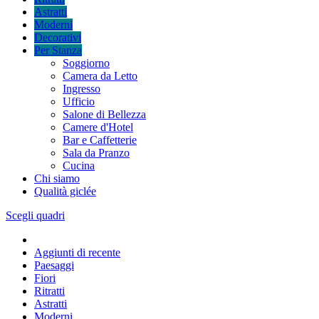
Astratti
Moderni
Decorativi
Per Stanza
Soggiorno
Camera da Letto
Ingresso
Ufficio
Salone di Bellezza
Camere d'Hotel
Bar e Caffetterie
Sala da Pranzo
Cucina
Chi siamo
Qualità giclée
Scegli quadri
Aggiunti di recente
Paesaggi
Fiori
Ritratti
Astratti
Moderni