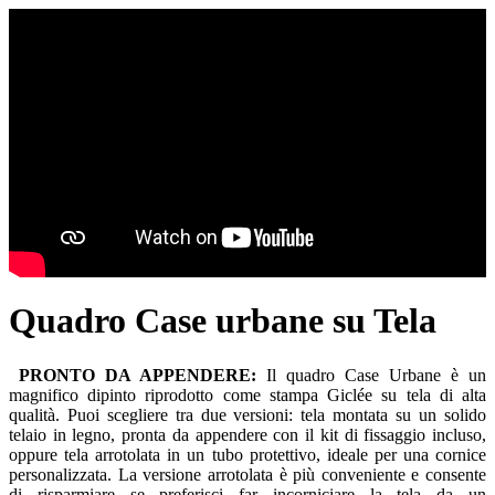
Quadro Case urbane su Tela
PRONTO DA APPENDERE:
Il quadro Case Urbane è un
magnifico dipinto riprodotto come stampa Giclée su tela di alta
qualità. Puoi scegliere tra due versioni: tela montata su un solido
telaio in legno, pronta da appendere con il kit di fissaggio incluso,
oppure tela arrotolata in un tubo protettivo, ideale per una cornice
personalizzata. La versione arrotolata è più conveniente e consente
di risparmiare se preferisci far incorniciare la tela da un