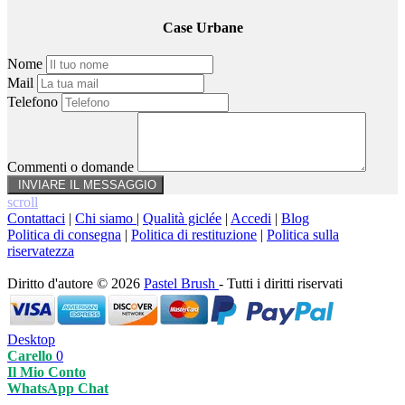
Case Urbane
Nome
Mail
Telefono
Commenti o domande
scroll
Contattaci
|
Chi siamo
|
Qualità giclée
|
Accedi
|
Blog
Politica di consegna
|
Politica di restituzione
|
Politica sulla
riservatezza
Diritto d'autore © 2026
Pastel Brush
- Tutti i diritti riservati
Desktop
Carello
0
Il Mio Conto
WhatsApp Chat