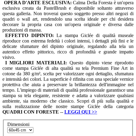
OPERA D'ARTE ESCLUSIVA:
Calma Della Foresta è un'opera
esclusiva creata da PastelBrush e disponibile soltanto attraverso
questa galleria. Non troverai questo soggetto presso altri negozi di
quadri o wall art, rendendolo una scelta ideale per chi desidera
decorare la propria casa con un'opera originale e diversa dalle
produzioni di massa.
EFFETTO DIPINTO:
La stampa Giclée di qualità museale
riproduce con estrema fedeltà i colori intensi, i dettagli più fini e le
delicate sfumature del dipinto originale, regalando alla tela un
autentico effetto pittorico, ricco di profondità e grande impatto
visivo.
I MIGLIORI MATERIALI:
Questo dipinto viene riprodotto
come stampa Giclée di alta qualità su tela Premium Fine Art in
cotone da 380 g/m², scelta per valorizzare ogni dettaglio, sfumatura
e intensità dei colori. La superficie è rifinita con una speciale vernice
protettiva che aiuta a preservare la brillantezza dell'immagine nel
tempo. L'impiego di materiali di qualità professionale garantisce una
stampa su tela elegante, resistente e adatta a valorizzare qualsiasi
ambiente, sia moderno che classico. Scopri di più sulla qualità e
sulla realizzazione delle nostre stampe Giclée della categoria
QUADRI
CON FORESTE
--
LEGGI QUI
>>
Dimensioni