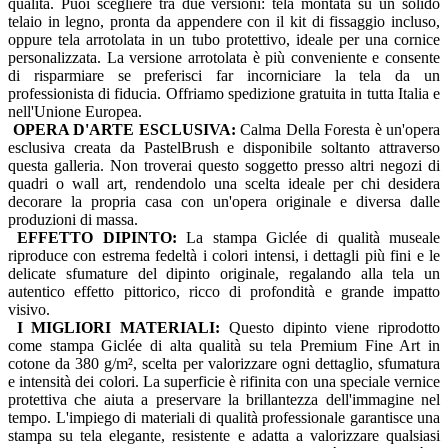
qualità. Puoi scegliere tra due versioni: tela montata su un solido
telaio in legno, pronta da appendere con il kit di fissaggio incluso,
oppure tela arrotolata in un tubo protettivo, ideale per una cornice
personalizzata. La versione arrotolata è più conveniente e consente
di risparmiare se preferisci far incorniciare la tela da un
professionista di fiducia. Offriamo spedizione gratuita in tutta Italia e
nell'Unione Europea.
OPERA D'ARTE ESCLUSIVA:
Calma Della Foresta è un'opera
esclusiva creata da PastelBrush e disponibile soltanto attraverso
questa galleria. Non troverai questo soggetto presso altri negozi di
quadri o wall art, rendendolo una scelta ideale per chi desidera
decorare la propria casa con un'opera originale e diversa dalle
produzioni di massa.
EFFETTO DIPINTO:
La stampa Giclée di qualità museale
riproduce con estrema fedeltà i colori intensi, i dettagli più fini e le
delicate sfumature del dipinto originale, regalando alla tela un
autentico effetto pittorico, ricco di profondità e grande impatto
visivo.
I MIGLIORI MATERIALI:
Questo dipinto viene riprodotto
come stampa Giclée di alta qualità su tela Premium Fine Art in
cotone da 380 g/m², scelta per valorizzare ogni dettaglio, sfumatura
e intensità dei colori. La superficie è rifinita con una speciale vernice
protettiva che aiuta a preservare la brillantezza dell'immagine nel
tempo. L'impiego di materiali di qualità professionale garantisce una
stampa su tela elegante, resistente e adatta a valorizzare qualsiasi