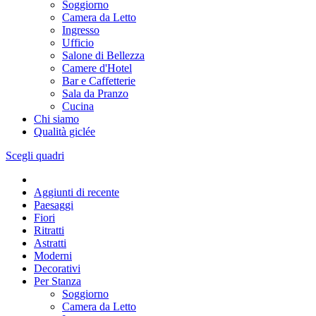
Soggiorno
Camera da Letto
Ingresso
Ufficio
Salone di Bellezza
Camere d'Hotel
Bar e Caffetterie
Sala da Pranzo
Cucina
Chi siamo
Qualità giclée
Scegli quadri
Aggiunti di recente
Paesaggi
Fiori
Ritratti
Astratti
Moderni
Decorativi
Per Stanza
Soggiorno
Camera da Letto