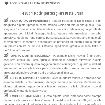
AGGIUNGI ALLA LISTA DEI DESIDERI
4 Buoni Motivi per Scegliere PastelBrush
PRONTO DA APPENDERE:
Il quadro Paesaggio Delle Hawaii è un
magnifico dipinto riprodotto come stampa Giclée su tela di alta qualità. Puoi
scegliere tra due versioni: tela montata su un solido telaio in legno, pronta da
appendere con il kit di fissaggio incluso, oppure tela arrotolata in un tubo
protettivo, ideale per una cornice personalizzata. La versione arrotolata è più
conveniente e consente di risparmiare se preferisci far incorniciare la tela da
un professionista di fiducia. Offriamo spedizione gratuita in tutta Italia e
nell'Unione Europea.
OPERA D'ARTE ESCLUSIVA:
Paesaggio Delle Hawaii è un'opera
esclusiva creata da PastelBrush e disponibile soltanto attraverso questa
galleria. Non troverai questo soggetto presso altri negozi di quadri o wall art,
rendendolo una scelta ideale per chi desidera decorare la propria casa con
un'opera originale e diversa dalle produzioni di massa.
EFFETTO DIPINTO:
La stampa Giclée di qualità museale riproduce con
estrema fedeltà i colori intensi, i dettagli più fini e le delicate sfumature del
dipinto originale, regalando alla tela un autentico effetto pittorico, ricco di
profondità e grande impatto visivo.
I MIGLIORI MATERIALI:
Questo dipinto viene riprodotto come stampa
Giclée di alta qualità su tela Premium Fine Art in cotone da 380 g/m², scelta
per valorizzare ogni dettaglio, sfumatura e intensità dei colori. La superficie è