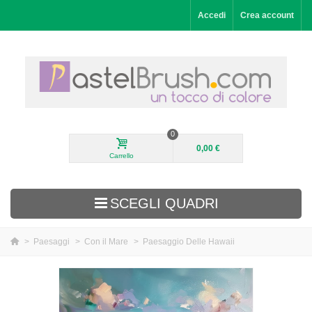
Accedi
Crea account
0
0,00 €
Carrello
SCEGLI QUADRI
>
Paesaggi
>
Con il Mare
>
Paesaggio Delle Hawaii
Aggiunti di recente
Paesaggi