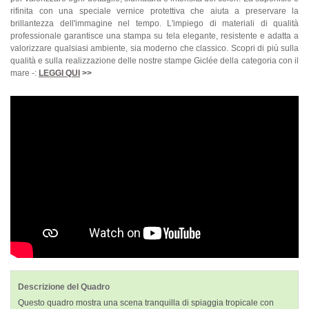
rifinita con una speciale vernice protettiva che aiuta a preservare la
brillantezza dell'immagine nel tempo. L'impiego di materiali di qualità
professionale garantisce una stampa su tela elegante, resistente e adatta a
valorizzare qualsiasi ambiente, sia moderno che classico. Scopri di più sulla
qualità e sulla realizzazione delle nostre stampe Giclée della categoria con il
mare -:
LEGGI QUI
>>
Descrizione del Quadro
Questo quadro mostra una scena tranquilla di spiaggia tropicale con