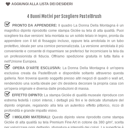
AGGIUNGI ALLA LISTA DEI DESIDERI
4 Buoni Motivi per Scegliere PastelBrush
PRONTO DA APPENDERE:
Il quadro La Donna Della Montagna è un
magnifico dipinto riprodotto come stampa Giclée su tela di alta qualità. Puoi
scegliere tra due versioni: tela montata su un solido telaio in legno, pronta da
appendere con il kit di fissaggio incluso, oppure tela arrotolata in un tubo
protettivo, ideale per una cornice personalizzata. La versione arrotolata è più
conveniente e consente di risparmiare se preferisci far incorniciare la tela da
un professionista di fiducia. Offriamo spedizione gratuita in tutta Italia e
nell'Unione Europea.
OPERA D'ARTE ESCLUSIVA:
La Donna Della Montagna è un'opera
esclusiva creata da PastelBrush e disponibile soltanto attraverso questa
galleria. Non troverai questo soggetto presso altri negozi di quadri o wall art,
rendendolo una scelta ideale per chi desidera decorare la propria casa con
un'opera originale e diversa dalle produzioni di massa.
EFFETTO DIPINTO:
La stampa Giclée di qualità museale riproduce con
estrema fedeltà i colori intensi, i dettagli più fini e le delicate sfumature del
dipinto originale, regalando alla tela un autentico effetto pittorico, ricco di
profondità e grande impatto visivo.
I MIGLIORI MATERIALI:
Questo dipinto viene riprodotto come stampa
Giclée di alta qualità su tela Premium Fine Art in cotone da 380 g/m², scelta
per valorizzare ogni dettaglio, sfumatura e intensità dei colori. La superficie è