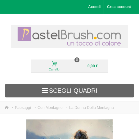
Accedi
Crea account
0
0,00 €
Carrello
SCEGLI QUADRI
>
Paesaggi
>
Con Montagne
>
La Donna Della Montagna
Aggiunti di recente
Paesaggi