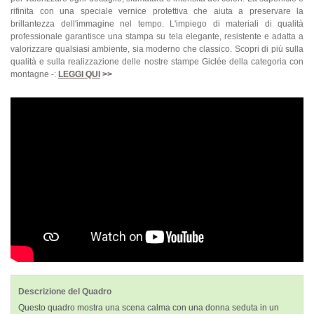
rifinita con una speciale vernice protettiva che aiuta a preservare la
brillantezza dell'immagine nel tempo. L'impiego di materiali di qualità
professionale garantisce una stampa su tela elegante, resistente e adatta a
valorizzare qualsiasi ambiente, sia moderno che classico. Scopri di più sulla
qualità e sulla realizzazione delle nostre stampe Giclée della categoria con
montagne -:
LEGGI QUI
>>
Descrizione del Quadro
Questo quadro mostra una scena calma con una donna seduta in un