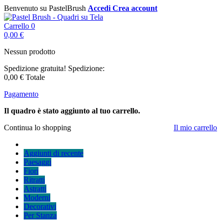
Benvenuto su PastelBrush
Accedi
Crea account
Carrello
0
0,00 €
Nessun prodotto
Spedizione gratuita!
Spedizione:
0,00 €
Totale
Pagamento
Il quadro è stato aggiunto al tuo carrello.
Continua lo shopping
Il mio carrello
Aggiunti di recente
Paesaggi
Fiori
Ritratti
Astratti
Moderni
Decorativi
Per Stanza