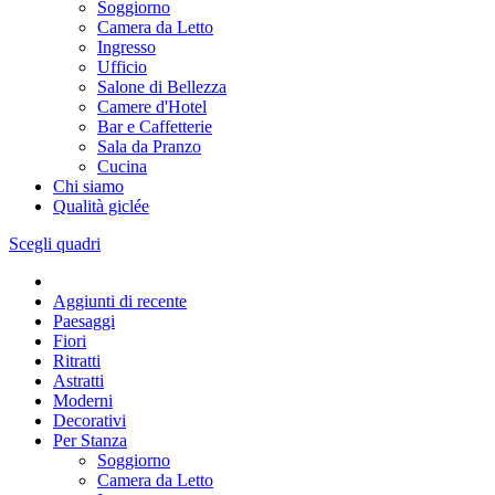
Soggiorno
Camera da Letto
Ingresso
Ufficio
Salone di Bellezza
Camere d'Hotel
Bar e Caffetterie
Sala da Pranzo
Cucina
Chi siamo
Qualità giclée
Scegli quadri
Aggiunti di recente
Paesaggi
Fiori
Ritratti
Astratti
Moderni
Decorativi
Per Stanza
Soggiorno
Camera da Letto