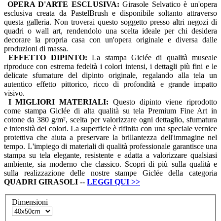
OPERA D'ARTE ESCLUSIVA:
Girasole Selvatico è un'opera
esclusiva creata da PastelBrush e disponibile soltanto attraverso
questa galleria. Non troverai questo soggetto presso altri negozi di
quadri o wall art, rendendolo una scelta ideale per chi desidera
decorare la propria casa con un'opera originale e diversa dalle
produzioni di massa.
EFFETTO DIPINTO:
La stampa Giclée di qualità museale
riproduce con estrema fedeltà i colori intensi, i dettagli più fini e le
delicate sfumature del dipinto originale, regalando alla tela un
autentico effetto pittorico, ricco di profondità e grande impatto
visivo.
I MIGLIORI MATERIALI:
Questo dipinto viene riprodotto
come stampa Giclée di alta qualità su tela Premium Fine Art in
cotone da 380 g/m², scelta per valorizzare ogni dettaglio, sfumatura
e intensità dei colori. La superficie è rifinita con una speciale vernice
protettiva che aiuta a preservare la brillantezza dell'immagine nel
tempo. L'impiego di materiali di qualità professionale garantisce una
stampa su tela elegante, resistente e adatta a valorizzare qualsiasi
ambiente, sia moderno che classico. Scopri di più sulla qualità e
sulla realizzazione delle nostre stampe Giclée della categoria
QUADRI
GIRASOLI
--
LEGGI QUI
>>
Dimensioni