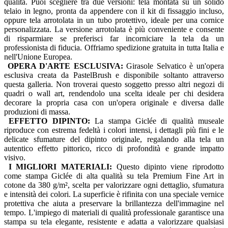
qualità. Puoi scegliere tra due versioni: tela montata su un solido
telaio in legno, pronta da appendere con il kit di fissaggio incluso,
oppure tela arrotolata in un tubo protettivo, ideale per una cornice
personalizzata. La versione arrotolata è più conveniente e consente
di risparmiare se preferisci far incorniciare la tela da un
professionista di fiducia. Offriamo spedizione gratuita in tutta Italia e
nell'Unione Europea.
OPERA D'ARTE ESCLUSIVA:
Girasole Selvatico è un'opera
esclusiva creata da PastelBrush e disponibile soltanto attraverso
questa galleria. Non troverai questo soggetto presso altri negozi di
quadri o wall art, rendendolo una scelta ideale per chi desidera
decorare la propria casa con un'opera originale e diversa dalle
produzioni di massa.
EFFETTO DIPINTO:
La stampa Giclée di qualità museale
riproduce con estrema fedeltà i colori intensi, i dettagli più fini e le
delicate sfumature del dipinto originale, regalando alla tela un
autentico effetto pittorico, ricco di profondità e grande impatto
visivo.
I MIGLIORI MATERIALI:
Questo dipinto viene riprodotto
come stampa Giclée di alta qualità su tela Premium Fine Art in
cotone da 380 g/m², scelta per valorizzare ogni dettaglio, sfumatura
e intensità dei colori. La superficie è rifinita con una speciale vernice
protettiva che aiuta a preservare la brillantezza dell'immagine nel
tempo. L'impiego di materiali di qualità professionale garantisce una
stampa su tela elegante, resistente e adatta a valorizzare qualsiasi