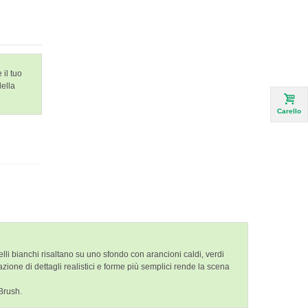
 il tuo
della
Carello
li bianchi risaltano su uno sfondo con arancioni caldi, verdi
ione di dettagli realistici e forme più semplici rende la scena
lBrush.