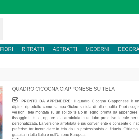
FIORI
RITRATTI
ASTRATTI
MODERNI
DECORA
QUADRO CICOGNA GIAPPONESE SU TELA
PRONTO DA APPENDERE:
Il quadro Cicogna Giapponese è un
dipinto riprodotto come stampa Giclée su tela di alta qualità. Puoi scegl
versioni: tela montata su un solido telaio in legno, pronta da appendere c
fissaggio incluso, oppure tela arrotolata in un tubo protettivo, ideale per
personalizzata. La versione arrotolata è più conveniente e consente di ri
preferisci far incorniciare la tela da un professionista di fiducia. Offriam
gratuita in tutta Italia e nell'Unione Europea.