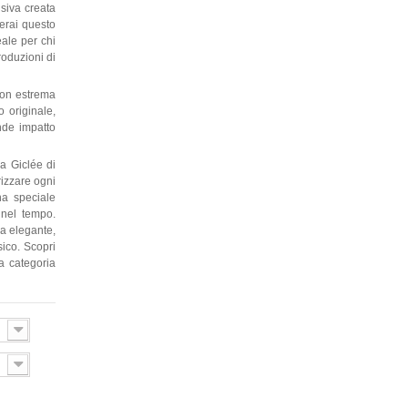
siva creata
verai questo
eale per chi
roduzioni di
con estrema
o originale,
ande impatto
a Giclée di
rizzare ogni
una speciale
 nel tempo.
la elegante,
sico. Scopri
la categoria