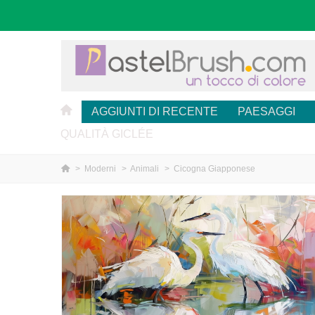
AGGIUNTI DI RECENTE
PAESAGGI
QUALITÀ GICLÉE
>
Moderni
>
Animali
>
Cicogna Giapponese