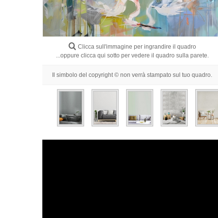
Clicca sull'immagine per ingrandire il quadro
...oppure clicca qui sotto per vedere il quadro sulla parete.
Il simbolo del copyright © non verrà stampato sul tuo quadro.