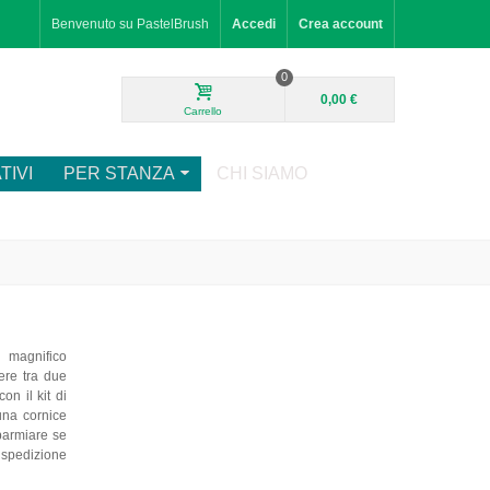
Benvenuto su PastelBrush
Accedi
Crea account
0
0,00 €
Carrello
TIVI
PER STANZA
CHI SIAMO
 magnifico
iere tra due
on il kit di
 una cornice
sparmiare se
o spedizione