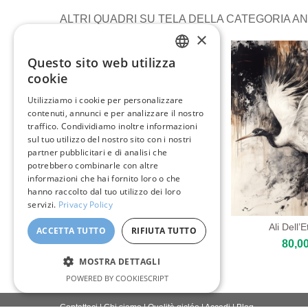
ALTRI QUADRI SU TELA DELLA CATEGORIA ANI
×
Questo sito web utilizza
ENGLISH
cookie
ITALIAN
Utilizziamo i cookie per personalizzare
contenuti, annunci e per analizzare il nostro
GERMAN
traffico. Condividiamo inoltre informazioni
FRENCH
sul tuo utilizzo del nostro sito con i nostri
partner pubblicitari e di analisi che
SPANISH
potrebbero combinarle con altre
informazioni che hai fornito loro o che
hanno raccolto dal tuo utilizzo dei loro
servizi.
Privacy Policy
Uccelli Bianchi
Ali Dell’E
ACCETTA TUTTO
RIFIUTA TUTTO
80,00 €
80,00
MOSTRA DETTAGLI
POWERED BY COOKIESCRIPT
Contattaci
|
Chi siamo
|
Qualità giclée
|
Accedi
|
Blog