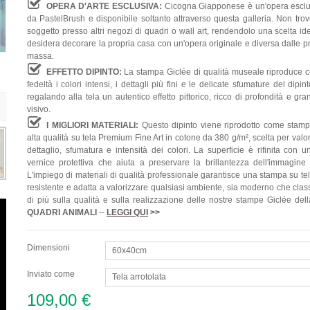
OPERA D'ARTE ESCLUSIVA:
Cicogna Giapponese è un'opera esclu
da PastelBrush e disponibile soltanto attraverso questa galleria. Non tro
soggetto presso altri negozi di quadri o wall art, rendendolo una scelta id
desidera decorare la propria casa con un'opera originale e diversa dalle p
massa.
EFFETTO DIPINTO:
La stampa Giclée di qualità museale riproduce 
fedeltà i colori intensi, i dettagli più fini e le delicate sfumature del dipint
regalando alla tela un autentico effetto pittorico, ricco di profondità e gr
visivo.
I MIGLIORI MATERIALI:
Questo dipinto viene riprodotto come stamp
alta qualità su tela Premium Fine Art in cotone da 380 g/m², scelta per valo
dettaglio, sfumatura e intensità dei colori. La superficie è rifinita con 
vernice protettiva che aiuta a preservare la brillantezza dell'immagine
L'impiego di materiali di qualità professionale garantisce una stampa su te
resistente e adatta a valorizzare qualsiasi ambiente, sia moderno che clas
di più sulla qualità e sulla realizzazione delle nostre stampe Giclée del
QUADRI
ANIMALI
--
LEGGI QUI
>>
Dimensioni
60x40cm
Inviato come
Tela arrotolata
109,00 €