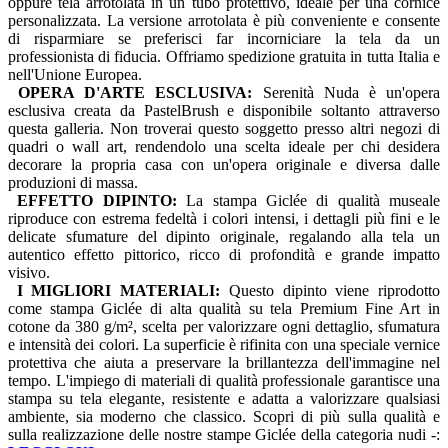
oppure tela arrotolata in un tubo protettivo, ideale per una cornice
personalizzata. La versione arrotolata è più conveniente e consente
di risparmiare se preferisci far incorniciare la tela da un
professionista di fiducia. Offriamo spedizione gratuita in tutta Italia e
nell'Unione Europea.
OPERA D'ARTE ESCLUSIVA:
Serenità Nuda è un'opera
esclusiva creata da PastelBrush e disponibile soltanto attraverso
questa galleria. Non troverai questo soggetto presso altri negozi di
quadri o wall art, rendendolo una scelta ideale per chi desidera
decorare la propria casa con un'opera originale e diversa dalle
produzioni di massa.
EFFETTO DIPINTO:
La stampa Giclée di qualità museale
riproduce con estrema fedeltà i colori intensi, i dettagli più fini e le
delicate sfumature del dipinto originale, regalando alla tela un
autentico effetto pittorico, ricco di profondità e grande impatto
visivo.
I MIGLIORI MATERIALI:
Questo dipinto viene riprodotto
come stampa Giclée di alta qualità su tela Premium Fine Art in
cotone da 380 g/m², scelta per valorizzare ogni dettaglio, sfumatura
e intensità dei colori. La superficie è rifinita con una speciale vernice
protettiva che aiuta a preservare la brillantezza dell'immagine nel
tempo. L'impiego di materiali di qualità professionale garantisce una
stampa su tela elegante, resistente e adatta a valorizzare qualsiasi
ambiente, sia moderno che classico. Scopri di più sulla qualità e
sulla realizzazione delle nostre stampe Giclée della categoria nudi -: