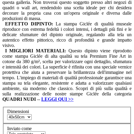
questa galleria. Non troverai questo soggetto presso altri negozi di
quadri o wall art, rendendolo una scelta ideale per chi desidera
decorare la propria casa con un'opera originale e diversa dalle
produzioni di massa.
EFFETTO DIPINTO:
La stampa Giclée di qualità museale
riproduce con estrema fedeltà i colori intensi, i dettagli più fini e le
delicate sfumature del dipinto originale, regalando alla tela un
autentico effetto pittorico, ricco di profondità e grande impatto
visivo.
I MIGLIORI MATERIALI:
Questo dipinto viene riprodotto
come stampa Giclée di alta qualità su tela Premium Fine Art in
cotone da 380 g/m², scelta per valorizzare ogni dettaglio, sfumatura
e intensità dei colori. La superficie è rifinita con una speciale vernice
protettiva che aiuta a preservare la brillantezza dell'immagine nel
tempo. L'impiego di materiali di qualità professionale garantisce una
stampa su tela elegante, resistente e adatta a valorizzare qualsiasi
ambiente, sia moderno che classico. Scopri di più sulla qualità e
sulla realizzazione delle nostre stampe Giclée della categoria
QUADRI
NUDI
--
LEGGI QUI
>>
Dimensioni
Inviato come