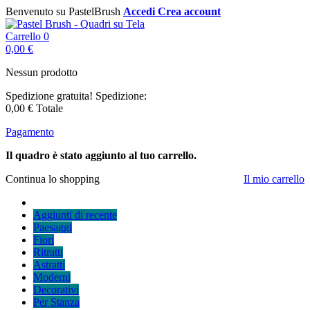
Benvenuto su PastelBrush
Accedi
Crea account
Carrello
0
0,00 €
Nessun prodotto
Spedizione gratuita!
Spedizione:
0,00 €
Totale
Pagamento
Il quadro è stato aggiunto al tuo carrello.
Continua lo shopping
Il mio carrello
Aggiunti di recente
Paesaggi
Fiori
Ritratti
Astratti
Moderni
Decorativi
Per Stanza