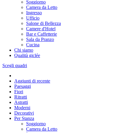
Soggiorno
Camera da Letto
Ingresso
Ufficio
Salone di Bellezza
Camere d'Hotel
Bar e Caffetterie
Sala da Pranzo
Cucina
Chi siamo
Qualità giclée
Scegli quadri
Aggiunti di recente
Paesaggi
Fiori
Ritratti
Astratti
Moderni
Decorativi
Per Stanza
Soggiorno
Camera da Letto