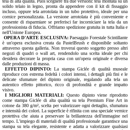
tela di alta qualità. Puoi scegliere tra due versioni: tela montata su un
solido telaio in legno, pronta da appendere con il kit di fissaggio
incluso, oppure tela arrotolata in un tubo protettivo, ideale per una
cornice personalizzata. La versione arrotolata è più conveniente e
consente di risparmiare se preferisci far incorniciare la tela da un
professionista di fiducia. Offriamo spedizione gratuita in tutta Italia e
nell'Unione Europea.
OPERA D'ARTE ESCLUSIVA:
Paesaggio Forestale Scintillante
è un'opera esclusiva creata da PastelBrush e disponibile soltanto
attraverso questa galleria. Non troverai questo soggetto presso altri
negozi di quadri o wall art, rendendolo una scelta ideale per chi
desidera decorare la propria casa con un'opera originale e diversa
dalle produzioni di massa.
EFFETTO DIPINTO:
La stampa Giclée di qualità museale
riproduce con estrema fedeltà i colori intensi, i dettagli più fini e le
delicate sfumature del dipinto originale, regalando alla tela un
autentico effetto pittorico, ricco di profondità e grande impatto
visivo.
I MIGLIORI MATERIALI:
Questo dipinto viene riprodotto
come stampa Giclée di alta qualità su tela Premium Fine Art in
cotone da 380 g/m², scelta per valorizzare ogni dettaglio, sfumatura
e intensità dei colori. La superficie è rifinita con una speciale vernice
protettiva che aiuta a preservare la brillantezza dell'immagine nel
tempo. L'impiego di materiali di qualità professionale garantisce una
stampa su tela elegante, resistente e adatta a valorizzare qualsiasi