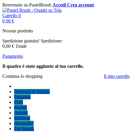
Benvenuto su PastelBrush
Accedi
Crea account
Carrello
0
0,00 €
Nessun prodotto
Spedizione gratuita!
Spedizione:
0,00 €
Totale
Pagamento
Il quadro è stato aggiunto al tuo carrello.
Continua lo shopping
Il mio carrello
Aggiunti di recente
Paesaggi
Fiori
Ritratti
Astratti
Moderni
Decorativi
Per Stanza