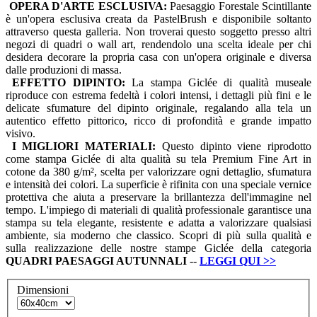
OPERA D'ARTE ESCLUSIVA:
Paesaggio Forestale Scintillante
è un'opera esclusiva creata da PastelBrush e disponibile soltanto
attraverso questa galleria. Non troverai questo soggetto presso altri
negozi di quadri o wall art, rendendolo una scelta ideale per chi
desidera decorare la propria casa con un'opera originale e diversa
dalle produzioni di massa.
EFFETTO DIPINTO:
La stampa Giclée di qualità museale
riproduce con estrema fedeltà i colori intensi, i dettagli più fini e le
delicate sfumature del dipinto originale, regalando alla tela un
autentico effetto pittorico, ricco di profondità e grande impatto
visivo.
I MIGLIORI MATERIALI:
Questo dipinto viene riprodotto
come stampa Giclée di alta qualità su tela Premium Fine Art in
cotone da 380 g/m², scelta per valorizzare ogni dettaglio, sfumatura
e intensità dei colori. La superficie è rifinita con una speciale vernice
protettiva che aiuta a preservare la brillantezza dell'immagine nel
tempo. L'impiego di materiali di qualità professionale garantisce una
stampa su tela elegante, resistente e adatta a valorizzare qualsiasi
ambiente, sia moderno che classico. Scopri di più sulla qualità e
sulla realizzazione delle nostre stampe Giclée della categoria
QUADRI
PAESAGGI AUTUNNALI
--
LEGGI QUI
>>
Dimensioni