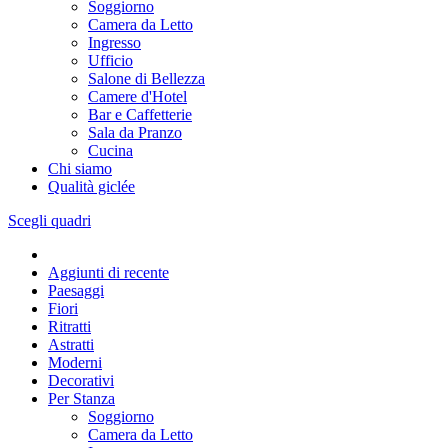
Soggiorno
Camera da Letto
Ingresso
Ufficio
Salone di Bellezza
Camere d'Hotel
Bar e Caffetterie
Sala da Pranzo
Cucina
Chi siamo
Qualità giclée
Scegli quadri
Aggiunti di recente
Paesaggi
Fiori
Ritratti
Astratti
Moderni
Decorativi
Per Stanza
Soggiorno
Camera da Letto