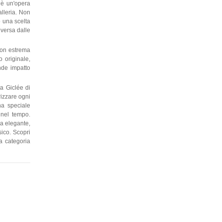
 è un'opera
alleria. Non
o una scelta
iversa dalle
con estrema
o originale,
ande impatto
a Giclée di
rizzare ogni
una speciale
 nel tempo.
la elegante,
sico. Scopri
la categoria