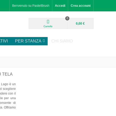
Benvenuto su PastelBrush
Accedi
Crea account
0
0,00 €
Carrello
TIVI
PER STANZA
CHI SIAMO
U TELA
l Lago è un
oi scegliere
ndere con il
eale per una
consente di
ia. Offriamo