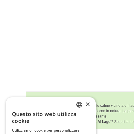
Descrizione del Quadro
×
Questo quadro mostra un paesaggio rurale calmo vicino a un lago. G
trasmette calore e tranquillità, integrandosi con la natura. Le 
Questo sito web utilizza
ENGLISH
ideale per un ambiente accogliente e rilassante.
cookie
Ti è piaciuto
'Paesaggio Agricolo In Riva Al Lago'
? Scopri la no
ITALIAN
Utilizziamo i cookie per personalizzare