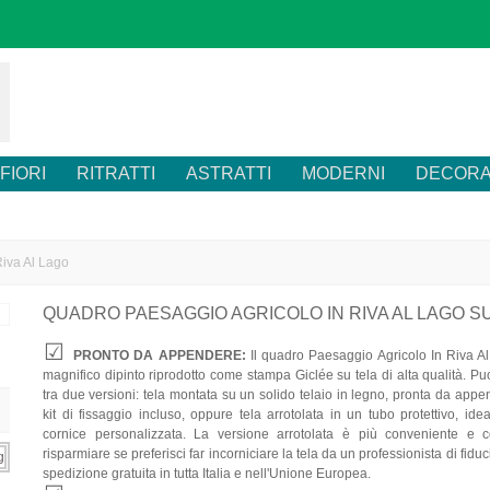
FIORI
RITRATTI
ASTRATTI
MODERNI
DECORA
Riva Al Lago
QUADRO PAESAGGIO AGRICOLO IN RIVA AL LAGO S
PRONTO DA APPENDERE:
Il quadro Paesaggio Agricolo In Riva A
magnifico dipinto riprodotto come stampa Giclée su tela di alta qualità. Pu
tra due versioni: tela montata su un solido telaio in legno, pronta da appe
kit di fissaggio incluso, oppure tela arrotolata in un tubo protettivo, id
cornice personalizzata. La versione arrotolata è più conveniente e 
risparmiare se preferisci far incorniciare la tela da un professionista di fiduc
spedizione gratuita in tutta Italia e nell'Unione Europea.