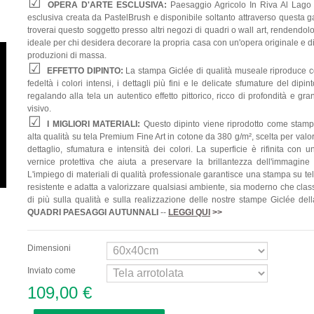
OPERA D'ARTE ESCLUSIVA:
Paesaggio Agricolo In Riva Al Lago
esclusiva creata da PastelBrush e disponibile soltanto attraverso questa g
troverai questo soggetto presso altri negozi di quadri o wall art, rendendol
ideale per chi desidera decorare la propria casa con un'opera originale e d
produzioni di massa.
EFFETTO DIPINTO:
La stampa Giclée di qualità museale riproduce 
fedeltà i colori intensi, i dettagli più fini e le delicate sfumature del dipint
regalando alla tela un autentico effetto pittorico, ricco di profondità e gr
visivo.
I MIGLIORI MATERIALI:
Questo dipinto viene riprodotto come stamp
alta qualità su tela Premium Fine Art in cotone da 380 g/m², scelta per valo
dettaglio, sfumatura e intensità dei colori. La superficie è rifinita con 
vernice protettiva che aiuta a preservare la brillantezza dell'immagine
L'impiego di materiali di qualità professionale garantisce una stampa su te
resistente e adatta a valorizzare qualsiasi ambiente, sia moderno che clas
di più sulla qualità e sulla realizzazione delle nostre stampe Giclée del
QUADRI
PAESAGGI AUTUNNALI
--
LEGGI QUI
>>
Dimensioni
Inviato come
109,00 €